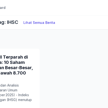
ard
ag: IHSC
Lihat Semua Berita
l Terparah di
a: 10 Saham
n Besar-Besar,
 Bawah 8.700
an Analisis
baran Umum
ber 2025) - Indeks
gan (IHSG) menutup