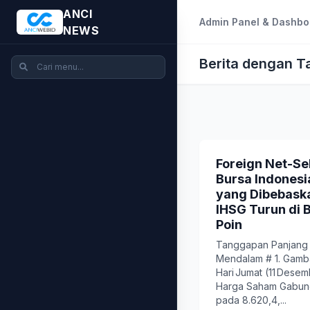
ANCI
Admin Panel & Dashbo
NEWS
Berita dengan T
Foreign Net-Sel
Bursa Indonesi
yang Dibebaska
IHSG Turun di
Poin
Tanggapan Panjang d
Mendalam # 1. Gam
Hari Jumat (11 Desem
Harga Saham Gabun
pada 8.620,4,...