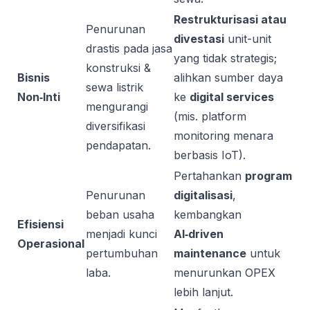
Restrukturisasi atau
Penurunan
divestasi
unit-unit
drastis pada jasa
yang tidak strategis;
konstruksi &
Bisnis
alihkan sumber daya
sewa listrik
Non‑Inti
ke
digital services
mengurangi
(mis. platform
diversifikasi
monitoring menara
pendapatan.
berbasis IoT).
Pertahankan
program
Penurunan
digitalisasi
,
beban usaha
kembangkan
Efisiensi
menjadi kunci
AI‑driven
Operasional
pertumbuhan
maintenance
untuk
laba.
menurunkan OPEX
lebih lanjut.