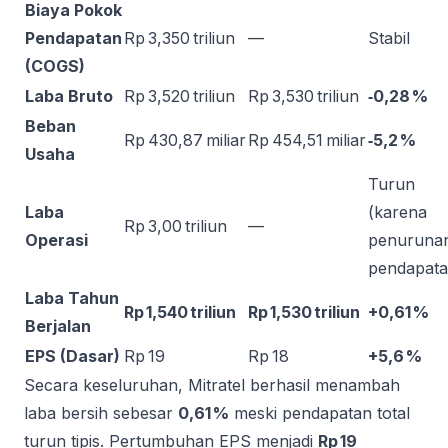
Biaya Pokok
Pendapatan
Rp 3,350 triliun
—
Stabil
(COGS)
Laba Bruto
Rp 3,520 triliun
Rp 3,530 triliun
‑0,28 %
Beban
Rp 430,87 miliar
Rp 454,51 miliar
‑5,2 %
Usaha
Turun
Laba
(karena
Rp 3,00 triliun
—
Operasi
penuruna
pendapata
Laba Tahun
Rp 1,540 triliun
Rp 1,530 triliun
+0,61 %
Berjalan
EPS (Dasar)
Rp 19
Rp 18
+5,6 %
Secara keseluruhan, Mitratel berhasil menambah
laba bersih sebesar
0,61 %
meski pendapatan total
turun tipis. Pertumbuhan EPS menjadi
Rp 19