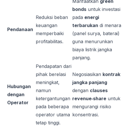
Manfaatkan
green
bonds
untuk investasi
Reduksi beban
pada
energi
keuangan
terbarukan
di menara
Pendanaan
memperbaiki
(panel surya, baterai)
profitabilitas.
guna menurunkan
biaya listrik jangka
panjang.
Pendapatan dari
pihak berelasi
Negosiasikan
kontrak
meningkat,
jangka panjang
Hubungan
namun
dengan
clauses
dengan
ketergantungan
revenue‑share
untuk
Operator
pada beberapa
mengurangi risiko
operator utama
konsentrasi.
tetap tinggi.