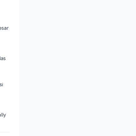
esar
las
si
lly