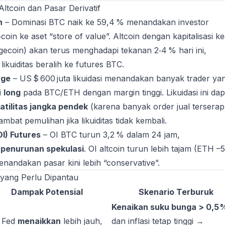
 Altcoin dan Pasar Derivatif
n
– Dominasi BTC naik ke 59,4 % menandakan investor
‑coin ke aset “store of value”. Altcoin dengan kapitalisasi ke
gecoin) akan terus menghadapi tekanan 2‑4 % hari ini,
ikuiditas beralih ke futures BTC.
age
– US $ 600 juta likuidasi menandakan banyak trader ya
i
long
pada BTC/ETH dengan margin tinggi. Likuidasi ini dap
tilitas jangka pendek
(karena banyak order jual terserap
at pemulihan jika likuiditas tidak kembali.
OI) Futures
– OI BTC turun 3,2 % dalam 24 jam,
n
penurunan spekulasi
. OI altcoin turun lebih tajam (ETH –
enandakan pasar kini lebih “conservative”.
 yang Perlu Dipantau
Dampak Potensial
Skenario Terburuk
Kenaikan suku bunga > 0,5 
a Fed
menaikkan
lebih jauh,
dan inflasi tetap tinggi →