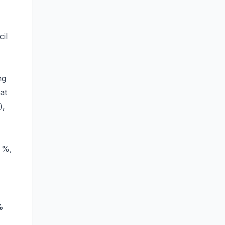
cil
ng
at
),
5 %,
%