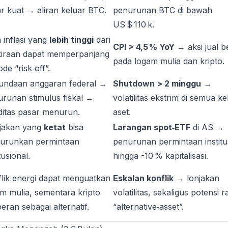
r kuat → aliran keluar BTC.
penurunan BTC di bawah
US $ 110 k.
 inflasi yang
lebih tinggi
dari
CPI > 4,5 % YoY
→ aksi jual b
kiraan dapat memperpanjang
pada logam mulia dan kripto.
ode “risk‑off”.
undaan anggaran federal →
Shutdown > 2 minggu
→
runan stimulus fiskal →
volatilitas ekstrim di semua ke
iditas pasar menurun.
aset.
ijakan yang
ketat
bisa
Larangan spot‑ETF
di AS →
urunkan permintaan
penurunan permintaan institu
tusional.
hingga -10 % kapitalisasi.
lik energi dapat menguatkan
Eskalan konflik
→ lonjakan
m mulia, sementara kripto
volatilitas, sekaligus potensi ra
eran sebagai alternatif.
“alternative‑asset”.