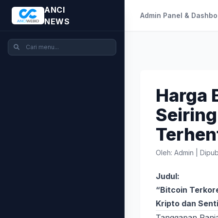
ANCI
Admin Panel & Dashbo
NEWS
Harga B
Seiring
Terhen
Oleh: Admin
|
Dipub
Judul:
“Bitcoin Terkor
Kripto dan Sent
Tanggapan Panja