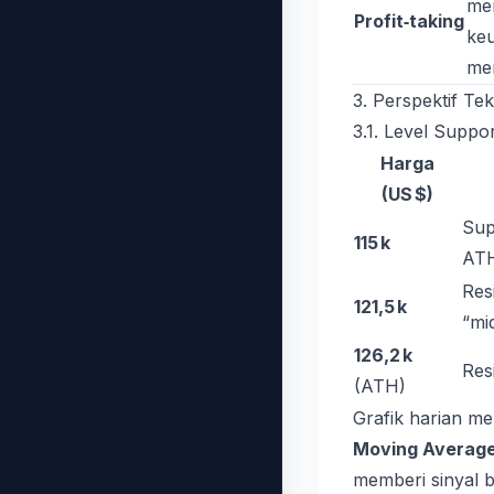
mem
Profit‑taking
ke
men
3. Perspektif Te
3.1. Level Suppo
Harga
(US $)
Sup
115 k
AT
Res
121,5 k
“mi
126,2 k
Res
(ATH)
Grafik harian m
Moving Average
memberi sinyal b