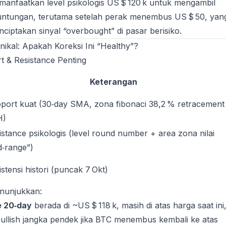
anfaatkan level psikologis US $ 120 k untuk mengambil
untungan, terutama setelah perak menembus US $ 50, yan
ciptakan sinyal “overbought” di pasar berisiko.
knikal: Apakah Koreksi Ini “Healthy”?
rt & Resistance Penting
Keterangan
port kuat (30‑day SMA, zona fibonaci 38,2 % retracement 
H)
istance psikologis (level round number + area zona nilai
d‑range”)
istensi histori (puncak 7 Okt)
enunjukkan:
 20‑day
berada di ~US $ 118 k, masih di atas harga saat ini
ullish jangka pendek jika BTC menembus kembali ke atas