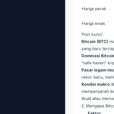
Harga perak
Harga emas
Poin kunci:
Bitcoin (BTC)
ma
yang baru tercap
Dominasi Bitcoi
“safe‑haven” kri
Pasar logam mul
rekor baru, meni
Kondisi makro
di
memperparah keti
likuid atau menu
2. Mengapa Bitc
Faktor