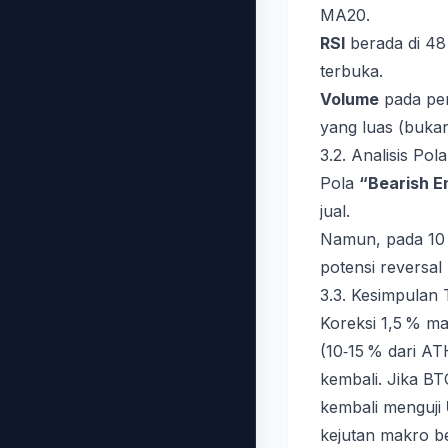
MA20.
RSI
berada di 48
terbuka.
Volume
pada penu
yang luas (buka
3.2. Analisis Pol
Pola
“Bearish E
jual.
Namun, pada 10
potensi reversal
3.3. Kesimpulan 
Koreksi 1,5 % m
(10‑15 % dari AT
kembali. Jika B
kembali menguji
kejutan makro be