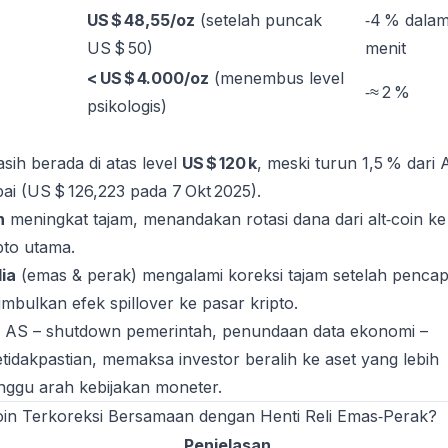
US $ 48,55/oz
(setelah puncak
‑4 % dala
US $ 50)
menit
< US $ 4.000/oz
(menembus level
‑≈ 2 %
psikologis)
sih berada di atas level
US $ 120 k
, meski turun 1,5 % dari
ai (US $ 126,223 pada 7 Okt 2025).
n
meningkat tajam, menandakan rotasi dana dari alt‑coin ke
pto utama.
ia
(emas & perak) mengalami koreksi tajam setelah pencap
mbulkan efek spillover ke pasar kripto.
 AS – shutdown pemerintah, penundaan data ekonomi –
dakpastian, memaksa investor beralih ke aset yang lebih
nggu arah kebijakan moneter.
oin Terkoreksi Bersamaan dengan Henti Reli Emas‑Perak?
Penjelasan