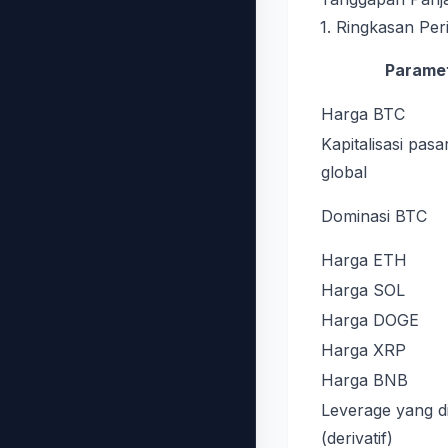
1. Ringkasan Per
Parame
Harga BTC
Kapitalisasi pasa
global
Dominasi BTC
Harga ETH
Harga SOL
Harga DOGE
Harga XRP
Harga BNB
Leverage yang di
(derivatif)