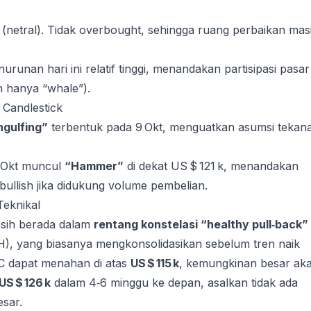
 (netral). Tidak overbought, sehingga ruang perbaikan mas
runan hari ini relatif tinggi, menandakan partisipasi pasar
n hanya “whale”).
a Candlestick
ngulfing”
terbentuk pada 9 Okt, menguatkan asumsi tekan
 Okt muncul
“Hammer”
di dekat US $ 121 k, menandakan
 bullish jika didukung volume pembelian.
Teknikal
asih berada dalam
rentang konstelasi “healthy pull‑back”
H), yang biasanya mengkonsolidasikan sebelum tren naik
TC dapat menahan di atas
US $ 115 k
, kemungkinan besar ak
US $ 126 k
dalam 4‑6 minggu ke depan, asalkan tidak ada
sar.