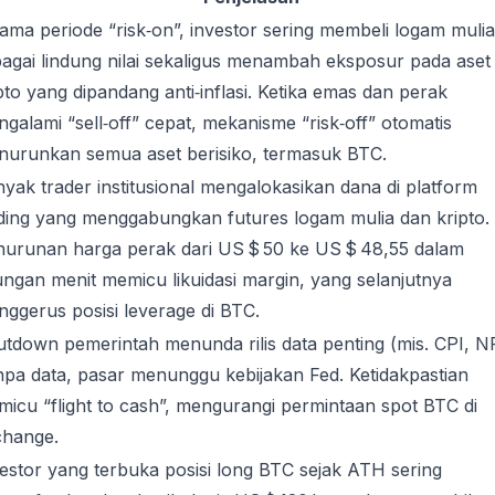
ama periode “risk‑on”, investor sering membeli logam mulia
agai lindung nilai sekaligus menambah eksposur pada aset
pto yang dipandang anti‑inflasi. Ketika emas dan perak
galami “sell‑off” cepat, mekanisme “risk‑off” otomatis
urunkan semua aset berisiko, termasuk BTC.
yak trader institusional mengalokasikan dana di platform
ding yang menggabungkan futures logam mulia dan kripto.
urunan harga perak dari US $ 50 ke US $ 48,55 dalam
ungan menit memicu likuidasi margin, yang selanjutnya
ggerus posisi leverage di BTC.
tdown pemerintah menunda rilis data penting (mis. CPI, N
pa data, pasar menunggu kebijakan Fed. Ketidakpastian
icu “flight to cash”, mengurangi permintaan spot BTC di
change.
estor yang terbuka posisi long BTC sejak ATH sering