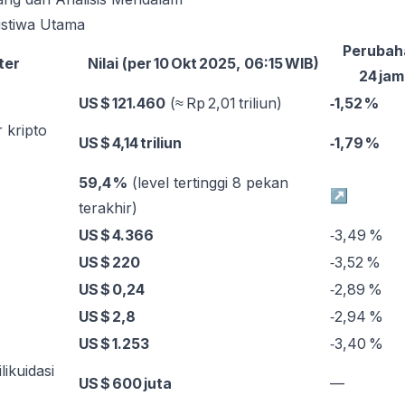
istiwa Utama
Perubah
ter
Nilai (per 10 Okt 2025, 06:15 WIB)
24 jam
US $ 121.460
(≈ Rp 2,01 triliun)
‑1,52 %
r kripto
US $ 4,14 triliun
‑1,79 %
59,4 %
(level tertinggi 8 pekan
↗︎
terakhir)
US $ 4.366
‑3,49 %
US $ 220
‑3,52 %
US $ 0,24
‑2,89 %
US $ 2,8
‑2,94 %
US $ 1.253
‑3,40 %
likuidasi
US $ 600 juta
—