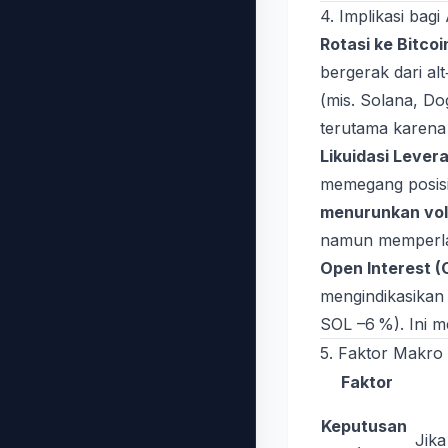
4. Implikasi bagi
Rotasi ke Bitcoi
bergerak dari alt
(mis. Solana, Do
terutama karena l
Likuidasi Lever
memegang posis
menurunkan vola
namun memperlamb
Open Interest (
mengindikasika
SOL –6 %). Ini m
5. Faktor Makro
Faktor
Keputusan
Jik