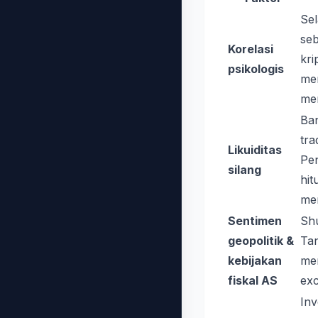
Sel
seb
Korelasi
kri
psikologis
men
men
Ban
tra
Likuiditas
Pen
silang
hit
men
Sentimen
Shu
geopolitik &
Tan
kebijakan
mem
fiskal AS
ex
Inv