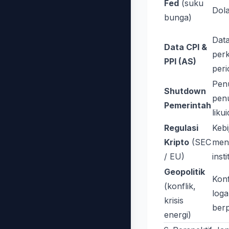
Fed
(suku
Dola
bunga)
Data
Data CPI &
per
PPI (AS)
peri
Pen
Shutdown
penu
Pemerintah
liku
Regulasi
Keb
Kripto
(SEC
men
/ EU)
insti
Geopolitik
Konf
(konflik,
loga
krisis
berp
energi)