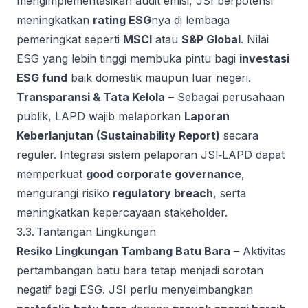
mengimplementasikan audit emisi, JSI berpotensi
meningkatkan
rating ESG
nya di lembaga
pemeringkat seperti
MSCI
atau
S&P Global
. Nilai
ESG yang lebih tinggi membuka pintu bagi
investasi
ESG fund
baik domestik maupun luar negeri.
Transparansi & Tata Kelola
– Sebagai perusahaan
publik, LAPD wajib melaporkan
Laporan
Keberlanjutan (Sustainability Report)
secara
reguler. Integrasi sistem pelaporan JSI‑LAPD dapat
memperkuat
good corporate governance
,
mengurangi risiko
regulatory breach
, serta
meningkatkan kepercayaan stakeholder.
3.3. Tantangan Lingkungan
Resiko Lingkungan Tambang Batu Bara
– Aktivitas
pertambangan batu bara tetap menjadi sorotan
negatif bagi ESG. JSI perlu menyeimbangkan