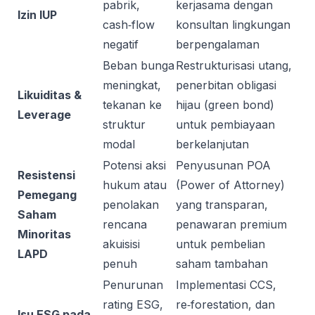
pabrik,
kerjasama dengan
Izin IUP
cash‑flow
konsultan lingkungan
negatif
berpengalaman
Beban bunga
Restrukturisasi utang,
meningkat,
penerbitan obligasi
Likuiditas &
tekanan ke
hijau (green bond)
Leverage
struktur
untuk pembiayaan
modal
berkelanjutan
Potensi aksi
Penyusunan POA
Resistensi
hukum atau
(Power of Attorney)
Pemegang
penolakan
yang transparan,
Saham
rencana
penawaran premium
Minoritas
akuisisi
untuk pembelian
LAPD
penuh
saham tambahan
Penurunan
Implementasi CCS,
rating ESG,
re‑forestation, dan
Isu ESG pada