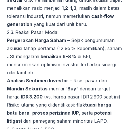
sekitar 0,9
. Penambahan utang untuk akuisisi dapat
menaikkan rasio menjadi
1,2–1,3
, masih dalam batas
toleransi industri, namun memerlukan
cash‑flow
generation
yang kuat dari unit baru.
2.3. Reaksi Pasar Modal
Pergerakan Harga Saham
– Sejak pengumuman
akuisisi tahap pertama (12,95 % kepemilikan), saham
JSI mengalami
kenaikan 6–8 %
di BEI,
mencerminkan optimism investor terhadap sinergi
nilai tambah.
Analisis Sentimen Investor
– Riset pasar dari
Mandiri Sekuritas
menilai “
Buy
” dengan target
harga
IDR 3.200
(vs. harga pasar IDR 2 900 saat ini).
Risiko utama yang diidentifikasi:
fluktuasi harga
batu bara
,
proses perizinan IUP
, serta
potensi
litigasi
dari pemegang saham minoritas LAPD.