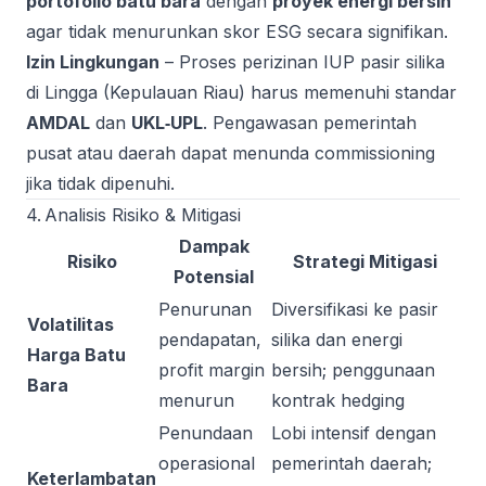
portofolio batu bara
dengan
proyek energi bersih
agar tidak menurunkan skor ESG secara signifikan.
Izin Lingkungan
– Proses perizinan IUP pasir silika
di Lingga (Kepulauan Riau) harus memenuhi standar
AMDAL
dan
UKL‑UPL
. Pengawasan pemerintah
pusat atau daerah dapat menunda commissioning
jika tidak dipenuhi.
4. Analisis Risiko & Mitigasi
Dampak
Risiko
Strategi Mitigasi
Potensial
Penurunan
Diversifikasi ke pasir
Volatilitas
pendapatan,
silika dan energi
Harga Batu
profit margin
bersih; penggunaan
Bara
menurun
kontrak hedging
Penundaan
Lobi intensif dengan
operasional
pemerintah daerah;
Keterlambatan