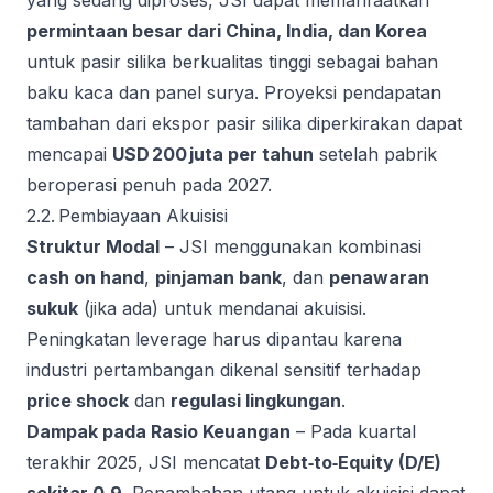
yang sedang diproses, JSI dapat memanfaatkan
permintaan besar dari China, India, dan Korea
untuk pasir silika berkualitas tinggi sebagai bahan
baku kaca dan panel surya. Proyeksi pendapatan
tambahan dari ekspor pasir silika diperkirakan dapat
mencapai
USD 200 juta per tahun
setelah pabrik
beroperasi penuh pada 2027.
2.2. Pembiayaan Akuisisi
Struktur Modal
– JSI menggunakan kombinasi
cash on hand
,
pinjaman bank
, dan
penawaran
sukuk
(jika ada) untuk mendanai akuisisi.
Peningkatan leverage harus dipantau karena
industri pertambangan dikenal sensitif terhadap
price shock
dan
regulasi lingkungan
.
Dampak pada Rasio Keuangan
– Pada kuartal
terakhir 2025, JSI mencatat
Debt‑to‑Equity (D/E)