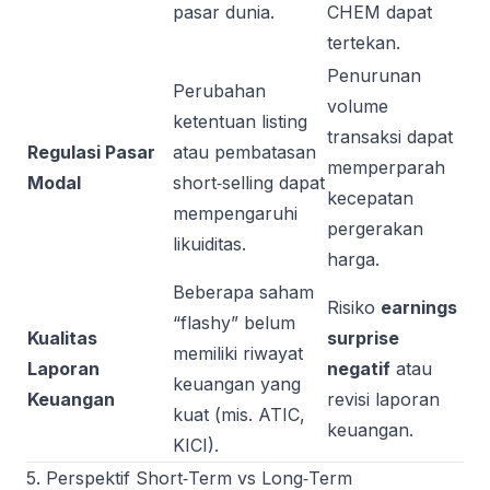
pasar dunia.
CHEM dapat
tertekan.
Penurunan
Perubahan
volume
ketentuan listing
transaksi dapat
Regulasi Pasar
atau pembatasan
memperparah
Modal
short‑selling dapat
kecepatan
mempengaruhi
pergerakan
likuiditas.
harga.
Beberapa saham
Risiko
earnings
“flashy” belum
Kualitas
surprise
memiliki riwayat
Laporan
negatif
atau
keuangan yang
Keuangan
revisi laporan
kuat (mis. ATIC,
keuangan.
KICI).
5. Perspektif Short‑Term vs Long‑Term