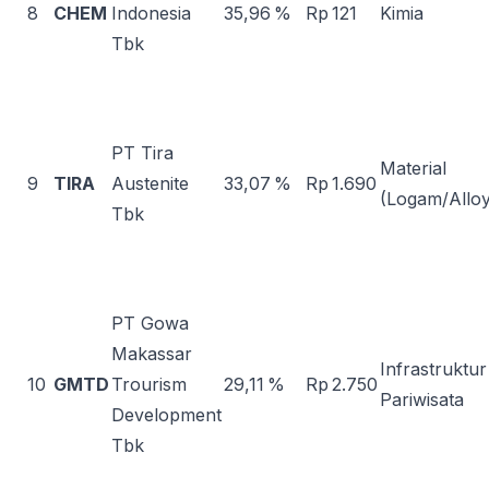
8
CHEM
Indonesia
35,96 %
Rp 121
Kimia
Tbk
PT Tira
Material
9
TIRA
Austenite
33,07 %
Rp 1.690
(Logam/Alloy
Tbk
PT Gowa
Makassar
Infrastruktur
10
GMTD
Trourism
29,11 %
Rp 2.750
Pariwisata
Development
Tbk