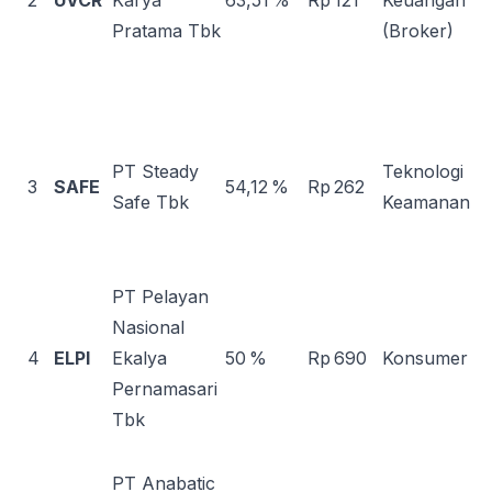
2
UVCR
Karya
63,51 %
Rp 121
Keuangan
Pratama Tbk
(Broker)
PT Steady
Teknologi
3
SAFE
54,12 %
Rp 262
Safe Tbk
Keamanan
PT Pelayan
Nasional
4
ELPI
Ekalya
50 %
Rp 690
Konsumer
Pernamasari
Tbk
PT Anabatic