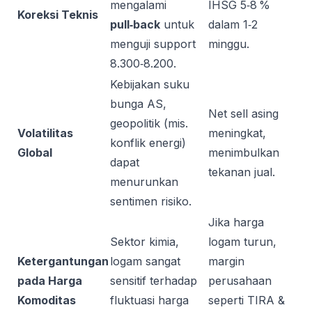
mengalami
IHSG 5‑8 %
Koreksi Teknis
pull‑back
untuk
dalam 1‑2
menguji support
minggu.
8.300‑8.200.
Kebijakan suku
bunga AS,
Net sell asing
geopolitik (mis.
Volatilitas
meningkat,
konflik energi)
Global
menimbulkan
dapat
tekanan jual.
menurunkan
sentimen risiko.
Jika harga
Sektor kimia,
logam turun,
Ketergantungan
logam sangat
margin
pada Harga
sensitif terhadap
perusahaan
Komoditas
fluktuasi harga
seperti TIRA &