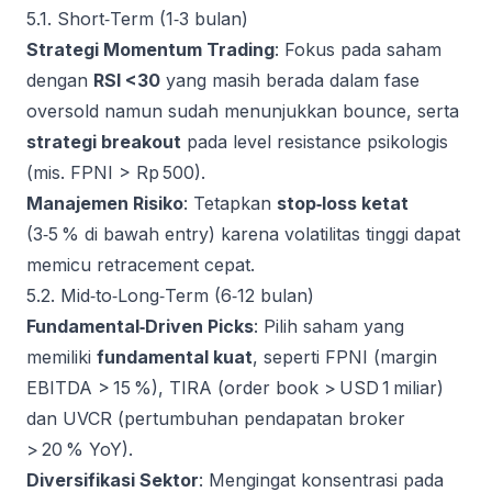
5.1. Short‑Term (1‑3 bulan)
Strategi Momentum Trading
: Fokus pada saham
dengan
RSI <30
yang masih berada dalam fase
oversold namun sudah menunjukkan bounce, serta
strategi breakout
pada level resistance psikologis
(mis. FPNI > Rp 500).
Manajemen Risiko
: Tetapkan
stop‑loss ketat
(3‑5 % di bawah entry) karena volatilitas tinggi dapat
memicu retracement cepat.
5.2. Mid‑to‑Long‑Term (6‑12 bulan)
Fundamental‑Driven Picks
: Pilih saham yang
memiliki
fundamental kuat
, seperti FPNI (margin
EBITDA > 15 %), TIRA (order book > USD 1 miliar)
dan UVCR (pertumbuhan pendapatan broker
> 20 % YoY).
Diversifikasi Sektor
: Mengingat konsentrasi pada