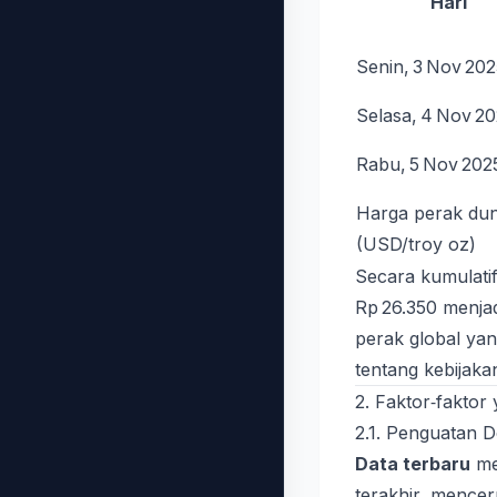
Hari
Senin, 3 Nov 20
Selasa, 4 Nov 2
Rabu, 5 Nov 202
Harga perak dun
(USD/troy oz)
Secara kumulatif
Rp 26.350 menjad
perak global yan
tentang kebijaka
2. Faktor‑fakto
2.1. Penguatan 
Data terbaru
men
terakhir, mencer