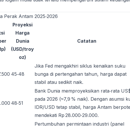
ga Perak Antam 2025‑2026
Proyeksi
si
Harga
per
Dunia
Catatan
Rp)
(USD/troy
oz)
Jika Fed mengakhiri siklus kenaikan suku
7.500
45‑48
bunga di pertengahan tahun, harga dapat
stabil atau sedikit naik.
Bank Dunia memproyeksikan rata‑rata US$
pada 2026 (≈7,9 % naik). Dengan asumsi k
9.000
48‑51
IDR/USD tetap stabil, harga Antam berpote
mendekati Rp 28.000‑29.000.
Pertumbuhan permintaan industri (panel