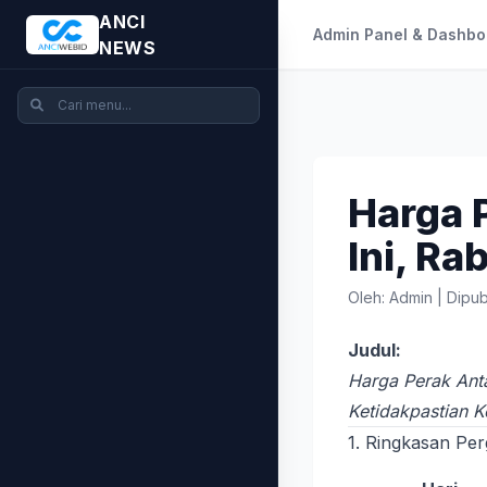
ANCI
Admin Panel & Dashbo
NEWS
Harga 
Ini, R
Oleh: Admin
|
Dipub
Judul:
Harga Perak Ant
Ketidakpastian 
1. Ringkasan P