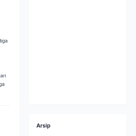
tiga
ari
ga
Arsip