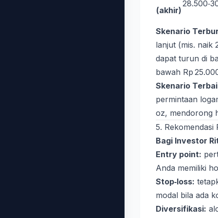
28.500‑3
(akhir)
Skenario Terbu
lanjut (mis. naik
dapat turun di b
bawah Rp 25.00
Skenario Terbai
permintaan logam
oz, mendorong h
5. Rekomendasi P
Bagi Investor Ri
Entry point:
pert
Anda memiliki ho
Stop‑loss:
tetapk
modal bila ada ko
Diversifikasi:
alo