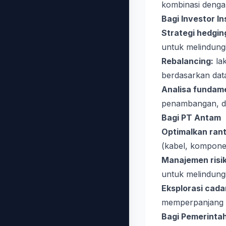
kombinasi dengan
Bagi Investor In
Strategi hedgin
untuk melindung
Rebalancing:
lak
berdasarkan data
Analisa fundam
penambangan, d
Bagi PT Antam
Optimalkan ranta
(kabel, komponen
Manajemen risi
untuk melindungi 
Eksplorasi cada
memperpanjang 
Bagi Pemerinta