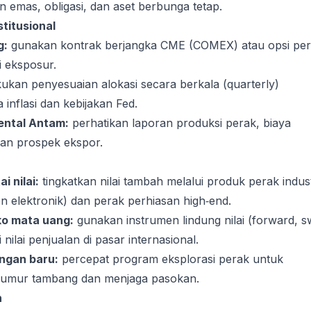
 emas, obligasi, dan aset berbunga tetap.
stitusional
g:
gunakan kontrak berjangka CME (COMEX) atau opsi pe
i eksposur.
ukan penyesuaian alokasi secara berkala (quarterly)
 inflasi dan kebijakan Fed.
ental Antam:
perhatikan laporan produksi perak, biaya
an prospek ekspor.
i nilai:
tingkatkan nilai tambah melalui produk perak indust
 elektronik) dan perak perhiasan high‑end.
ko mata uang:
gunakan instrumen lindung nilai (forward, 
nilai penjualan di pasar internasional.
ngan baru:
percepat program eksplorasi perak untuk
umur tambang dan menjaga pasokan.
h