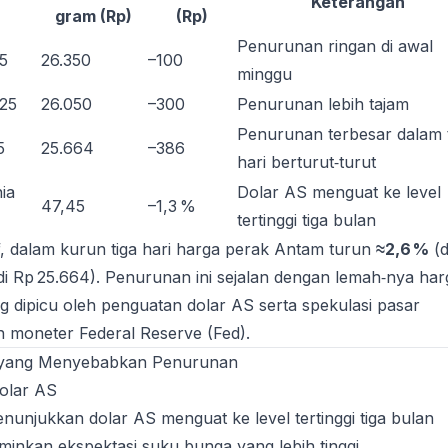
Keterangan
gram (Rp)
(Rp)
Penurunan ringan di awal
25
26.350
–100
minggu
025
26.050
–300
Penurunan lebih tajam
Penurunan terbesar dalam 
5
25.664
–386
hari berturut‑turut
ia
Dolar AS menguat ke level
47,45
–1,3 %
tertinggi tiga bulan
, dalam kurun tiga hari harga perak Antam turun
≈2,6 %
(d
i Rp 25.664). Penurunan ini sejalan dengan lemah‑nya har
g dipicu oleh penguatan dolar AS serta spekulasi pasar
n moneter Federal Reserve (Fed).
r yang Menyebabkan Penurunan
Dolar AS
unjukkan dolar AS menguat ke level tertinggi tiga bulan
minkan ekspektasi suku bunga yang lebih tinggi.