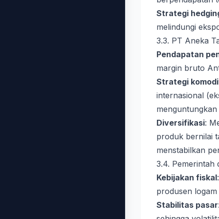
Strategi hedgin
melindungi ekspos
3.3. PT Aneka 
Pendapatan pen
margin bruto Ant
Strategi komodi
internasional (e
menguntungkan d
Diversifikasi
: M
produk bernilai 
menstabilkan pe
3.4. Pemerintah 
Kebijakan fiskal
produsen logam 
Stabilitas pasar
sehingga volatil