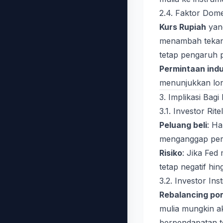
2.4. Faktor Dome
Kurs Rupiah
yang
menambah tekana
tetap pengaruh p
Permintaan indu
menunjukkan lo
3. Implikasi Bagi
3.1. Investor Rite
Peluang beli
: H
menganggap perak
Risiko
: Jika Fed
tetap negatif hin
3.2. Investor Ins
Rebalancing por
mulia mungkin ak
berpendapatan t