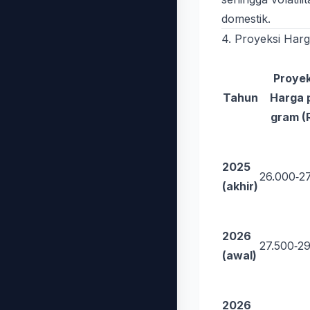
domestik.
4. Proyeksi Har
Proyek
Tahun
Harga 
gram (
2025
26.000‑2
(akhir)
2026
27.500‑2
(awal)
2026