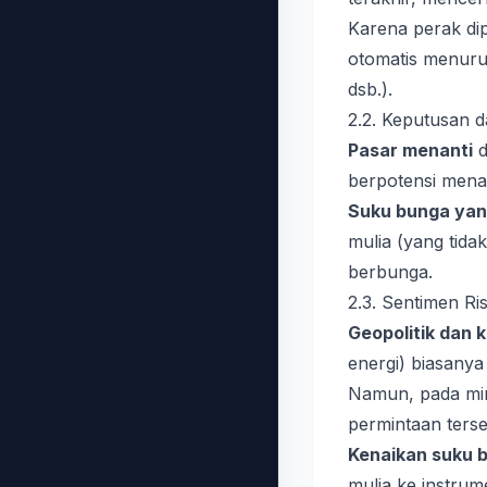
Karena perak dip
otomatis menuru
dsb.).
2.2. Keputusan d
Pasar menanti
d
berpotensi mena
Suku bunga yang
mulia (yang tida
berbunga.
2.3. Sentimen Ri
Geopolitik dan
energi) biasany
Namun, pada ming
permintaan terse
Kenaikan suku b
mulia ke instru