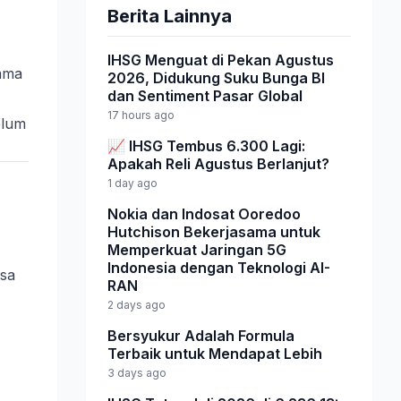
Berita Lainnya
IHSG Menguat di Pekan Agustus
tama
2026, Didukung Suku Bunga BI
dan Sentiment Pasar Global
17 hours ago
elum
📈 IHSG Tembus 6.300 Lagi:
Apakah Reli Agustus Berlanjut?
1 day ago
Nokia dan Indosat Ooredoo
Hutchison Bekerjasama untuk
Memperkuat Jaringan 5G
Indonesia dengan Teknologi AI-
isa
RAN
2 days ago
Bersyukur Adalah Formula
Terbaik untuk Mendapat Lebih
3 days ago