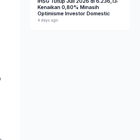
IHSG Tutup Juli 2026 di 6.236,13:
Kenaikan 0,80% Minasih
Optimisme Investor Domestic
4 days ago
n
n