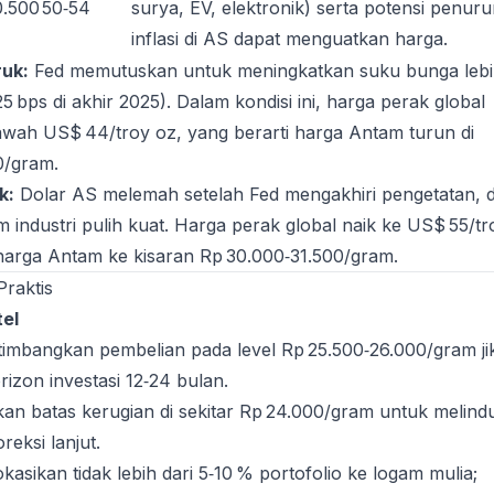
0.500
50‑54
surya, EV, elektronik) serta potensi penur
inflasi di AS dapat menguatkan harga.
ruk:
Fed memutuskan untuk meningkatkan suku bunga leb
 25 bps di akhir 2025). Dalam kondisi ini, harga perak global
awah US$ 44/troy oz, yang berarti harga Antam turun di
0/gram.
k:
Dolar AS melemah setelah Fed mengakhiri pengetatan, 
 industri pulih kuat. Harga perak global naik ke US$ 55/tr
arga Antam ke kisaran Rp 30.000‑31.500/gram.
raktis
tel
imbangkan pembelian pada level Rp 25.500‑26.000/gram ji
rizon investasi 12‑24 bulan.
an batas kerugian di sekitar Rp 24.000/gram untuk melind
reksi lanjut.
kasikan tidak lebih dari 5‑10 % portofolio ke logam mulia;