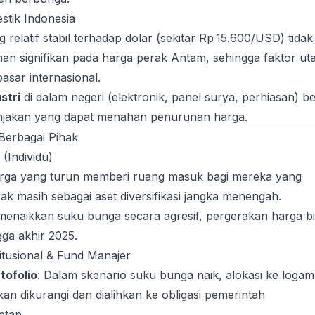
stik Indonesia
 relatif stabil terhadap dolar (sekitar Rp 15.600/USD) tidak
n signifikan pada harga perak Antam, sehingga faktor u
asar internasional.
stri
di dalam negeri (elektronik, panel surya, perhiasan) b
njakan yang dapat menahan penurunan harga.
 Berbagai Pihak
l (Individu)
arga yang turun memberi ruang masuk bagi mereka yang
 masih sebagai aset diversifikasi jangka menengah.
 menaikkan suku bunga secara agresif, pergerakan harga b
gga akhir 2025.
titusional & Fund Manajer
tofolio
: Dalam skenario suku bunga naik, alokasi ke logam
an dikurangi dan dialihkan ke obligasi pemerintah
etap.