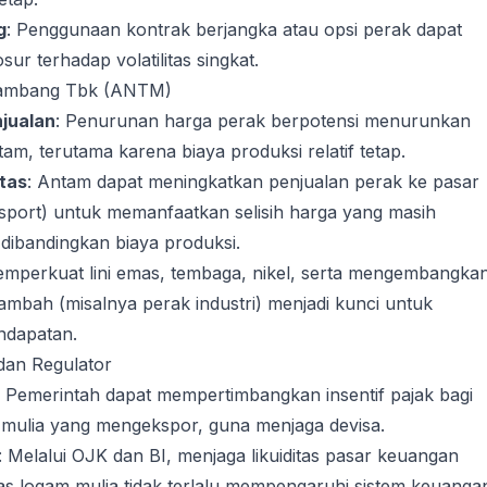
g
: Penggunaan kontrak berjangka atau opsi perak dapat
ur terhadap volatilitas singkat.
Tambang Tbk (ANTM)
jualan
: Penurunan harga perak berpotensi menurunkan
am, terutama karena biaya produksi relatif tetap.
tas
: Antam dapat meningkatkan penjualan perak ke pasar
ksport) untuk memanfaatkan selisih harga yang masih
ibandingkan biaya produksi.
emperkuat lini emas, tembaga, nikel, serta mengembangka
tambah (misalnya perak industri) menjadi kunci untuk
ndapatan.
dan Regulator
: Pemerintah dapat mempertimbangkan insentif pajak bagi
mulia yang mengekspor, guna menjaga devisa.
: Melalui OJK dan BI, menjaga likuiditas pasar keuangan
itas logam mulia tidak terlalu mempengaruhi sistem keuanga