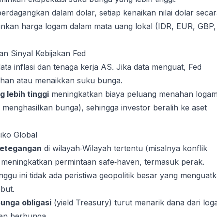
erdagangkan dalam dolar, setiap kenaikan nilai dolar seca
nkan harga logam dalam mata uang lokal (IDR, EUR, GBP,
an Sinyal Kebijakan Fed
ata inflasi dan tenaga kerja AS. Jika data menguat, Fed
han atau menaikkan suku bunga.
 lebih tinggi
meningkatkan biaya peluang menahan loga
k menghasilkan bunga), sehingga investor beralih ke aset
siko Global
 ketegangan
di wilayah‑Wilayah tertentu (misalnya konflik
a meningkatkan permintaan safe‑haven, termasuk perak.
gu ini tidak ada peristiwa geopolitik besar yang menguat
but.
unga obligasi
(yield Treasury) turut menarik dana dari lo
men berbunga.