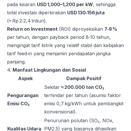
pada kisaran
USD 1,000–1,200 per kW
, sehingga
total investasi diperkirakan
USD 130‑156 juta
(≈ Rp 2‑2,4 triliun).
Return on Investment
(ROI) diproyeksikan
7‑9 %
per tahun, dengan payback period 8‑10 tahun,
mengingat tarif listrik yang relatif stabil dan kebijakan
tarif feed‑in yang menjamin pendapatan jangka
panjang.
4.
Manfaat Lingkungan dan Sosial
Aspek
Dampak Positif
Sekitar
≈ 200.000 ton CO₂
Pengurangan
terhindar per tahun (asumsi faktor
Emisi CO₂
emisi 0,7 kg/kWh untuk pembangkit
konvensional).
Penurunan polutan (SO₂, NOx,
Kualitas Udara
PM2.5) yang biasanya dihasilkan