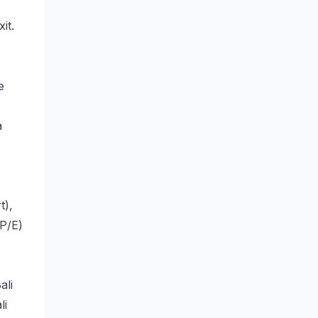
it.
e
a
t),
P/E)
ali
li