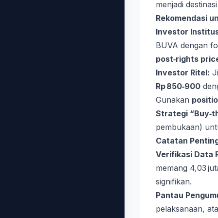
menjadi destinas
Rekomendasi un
Investor Institus
BUVA dengan f
post‑rights pric
Investor Ritel:
Ji
Rp 850‑900
deng
Gunakan
positio
Strategi “Buy‑th
pembukaan) untu
Catatan Penting
Verifikasi Data 
memang 4,03 juta
signifikan.
Pantau Pengum
pelaksanaan, at