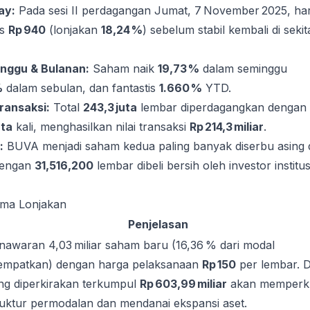
ay:
Pada sesi II perdagangan Jumat, 7 November 2025, ha
us
Rp 940
(lonjakan
18,24 %
) sebelum stabil kembali di sekit
inggu & Bulanan:
Saham naik
19,73 %
dalam seminggu
%
dalam sebulan, dan fantastis
1.660 %
YTD.
ransaksi:
Total
243,3 juta
lembar diperdagangkan dengan
uta
kali, menghasilkan nilai transaksi
Rp 214,3 miliar
.
:
BUVA menjadi saham kedua paling banyak diserbu asing 
 dengan
31,516,200
lembar dibeli bersih oleh investor institus
ama Lonjakan
Penjelasan
nawaran 4,03 miliar saham baru (16,36 % dari modal
tempatkan) dengan harga pelaksanaan
Rp 150
per lembar. 
ng diperkirakan terkumpul
Rp 603,99 miliar
akan memperk
ruktur permodalan dan mendanai ekspansi aset.