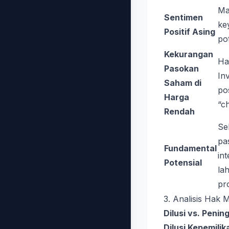
Ma
Sentimen
ke
Positif Asing
pot
Kekurangan
Ha
Pasokan
In
Saham di
po
Harga
“c
Rendah
Sek
pa
Fundamental
in
Potensial
la
pr
3. Analisis Hak 
Dilusi vs. Peni
Dilusi Kepemilik