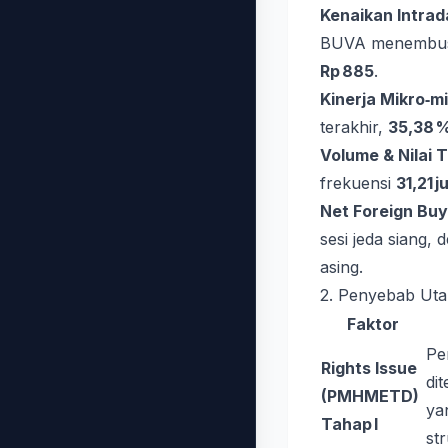
Kenaikan Intrad
BUVA menemb
Rp 885
.
Kinerja Mikro‑m
terakhir,
35,38 
Volume & Nilai T
frekuensi
31,21 j
Net Foreign Buy
sesi jeda siang,
asing.
2. Penyebab Ut
Faktor
Pe
Rights Issue
di
(PMHMETD)
ya
Tahap I
st