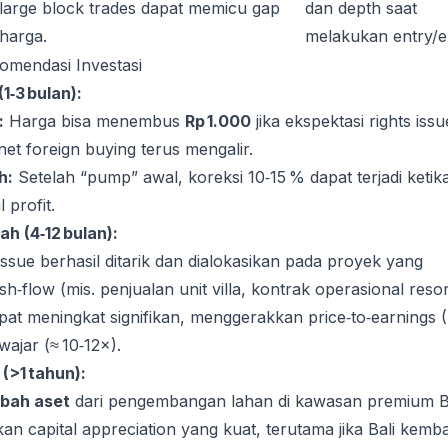
large block trades dapat memicu gap
dan depth saat
harga.
melakukan entry/ex
omendasi Investasi
1‑3 bulan):
:
Harga bisa menembus
Rp 1.000
jika ekspektasi rights issu
 net foreign buying terus mengalir.
h:
Setelah “pump” awal, koreksi 10‑15 % dapat terjadi ketik
 profit.
 (4‑12 bulan):
 issue berhasil ditarik dan dialokasikan pada proyek yang
‑flow (mis. penjualan unit villa, kontrak operasional resor
t meningkat signifikan, menggerakkan price‑to‑earnings (
wajar (≈ 10‑12×).
(>1 tahun):
mbah aset
dari pengembangan lahan di kawasan premium B
an capital appreciation yang kuat, terutama jika Bali kemba