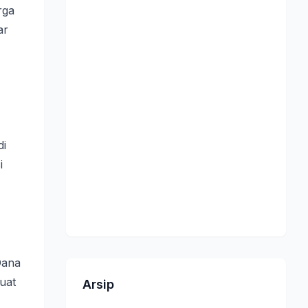
rga
ar
di
i
Dana
uat
Arsip