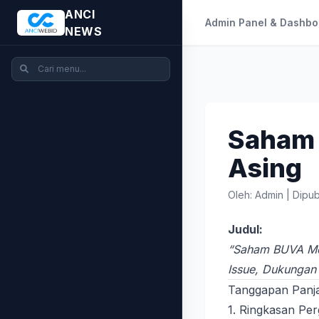
ANCI
Admin Panel & Dashbo
NEWS
Saham 
Asing
Oleh: Admin
|
Dipub
Judul:
“Saham BUVA Mel
Issue, Dukungan 
Tanggapan Panj
1. Ringkasan Per