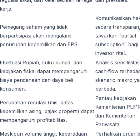
regulasi lokal, dan ketersediaan tenaga
dan pre‑sales.
kerja.
Komunikasikan ha
Pemegang saham yang tidak
secara transparan
berpartisipasi akan mengalami
tawarkan “partial
penurunan kepemilikan dan EPS.
subscription” bagi
investor ritel.
Fluktuasi Rupiah, suku bunga, dan
Analisis sensitivitas
kebijakan fiskal dapat mempengaruhi
cash‑flow terhada
biaya pendanaan dan daya beli
skenario makro y
konsumen.
berbeda.
Pantau kebijakan
Perubahan regulasi (mis. batas
Kementerian PUP
kepemilikan asing, pajak properti) dapat
dan Kementerian
mempengaruhi profitabilitas.
Pariwisata.
Meskipun volume tinggi, keberadaan
Perhatikan order 