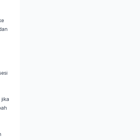
ke
 dan
esi
jika
bah
n