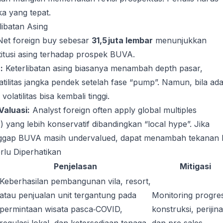
a yang tepat.
ibatan Asing
et foreign buy sebesar
31,5 juta lembar
menunjukkan
itusi asing terhadap prospek BUVA.
:
Keterlibatan asing biasanya menambah depth pasar,
ilitas jangka pendek setelah fase “pump”. Namun, bila ad
olatilitas bisa kembali tinggi.
Valuasi:
Analyst foreign often apply global multiples
 yang lebih konservatif dibandingkan “local hype”. Jika
gap BUVA masih undervalued, dapat menambah tekanan b
erlu Diperhatikan
Penjelasan
Mitigasi
Keberhasilan pembangunan vila, resort,
atau penjualan unit tergantung pada
Monitoring progre
permintaan wisata pasca‑COVID,
konstruksi, perijin