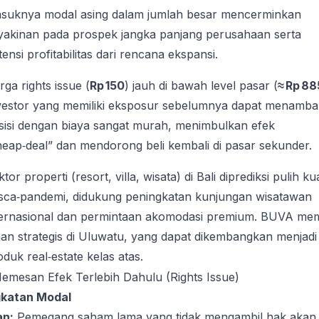
suknya modal asing dalam jumlah besar mencerminkan
yakinan pada prospek jangka panjang perusahaan serta
ensi profitabilitas dari rencana ekspansi.
rga rights issue (
Rp 150
) jauh di bawah level pasar (
≈ Rp 88
vestor yang memiliki eksposur sebelumnya dapat menamb
sisi dengan biaya sangat murah, menimbulkan efek
heap‑deal” dan mendorong beli kembali di pasar sekunder.
tor properti (resort, villa, wisata) di Bali diprediksi pulih ku
sca‑pandemi, didukung peningkatan kunjungan wisatawan
ternasional dan permintaan akomodasi premium. BUVA memi
han strategis di Uluwatu, yang dapat dikembangkan menjadi
oduk real‑estate kelas atas.
Memesan Efek Terlebih Dahulu (Rights Issue)
ngkatan Modal
an:
Pemegang saham lama yang tidak mengambil hak akan