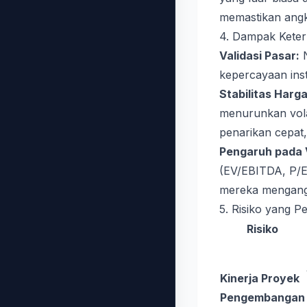
memastikan angk
4. Dampak Keterl
Validasi Pasar:
N
kepercayaan inst
Stabilitas Harga
menurunkan volat
penarikan cepat, v
Pengaruh pada 
(EV/EBITDA, P/E)
mereka mengang
5. Risiko yang P
Risiko
Kinerja Proyek
Pengembangan