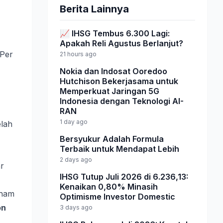
Berita Lainnya
📈 IHSG Tembus 6.300 Lagi:
Apakah Reli Agustus Berlanjut?
 Per
21 hours ago
Nokia dan Indosat Ooredoo
Hutchison Bekerjasama untuk
Memperkuat Jaringan 5G
Indonesia dengan Teknologi AI-
RAN
1 day ago
elah
Bersyukur Adalah Formula
Terbaik untuk Mendapat Lebih
2 days ago
r
IHSG Tutup Juli 2026 di 6.236,13:
Kenaikan 0,80% Minasih
aham
Optimisme Investor Domestic
on
3 days ago