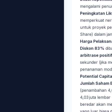
mengalami penur
Peningkatan Lik
memperkuat nera
untuk proyek pe
Share) dalam ja
Harga Pelaksan
Diskon 83 %
dib
arbitrase positi
sekunder (jika 
penanaman moda
Potential Capit
Jumlah Saham 
(penambahan 4,0
4,03 juta lembar
beredar akan me
yang luar biasa 