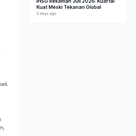
IHSG Rekaman Juli 2026: Kuartal
Kuat Meski Tekanan Global
3 days ago
a
eli.
s
an,