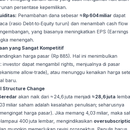
unan persentase kepemilikan.
uiditas:
Penambahan dana sebesar
≈ Rp 604 miliar
dapat
ca (rasio Debt‑to‑Equity turun) dan menambah cash flow
ngembangan, yang biasanya meningkatkan EPS (Earnings
ngka menengah.
aan yang Sangat Kompetitif
andingkan harga pasar (Rp 885). Hal ini menimbulkan
f
: investor dapat mengambil rights, menjualnya di pasar
mekanisme allow‑trade), atau menunggu kenaikan harga set
l baru.
al Structure Change
Beredar
akan naik dari ≈ 24,6 juta menjadi
≈ 28,6 juta
lemba
3 miliar saham adalah kesalahan penulisan; seharusnya
 mengingat harga pasar). Jika memang 4,03 miliar, maka s
lampaui 400 juta lembar, mengindikasikan
oversubscripti
dan mungkin memerlukan revisi prospektus. Penulis harus