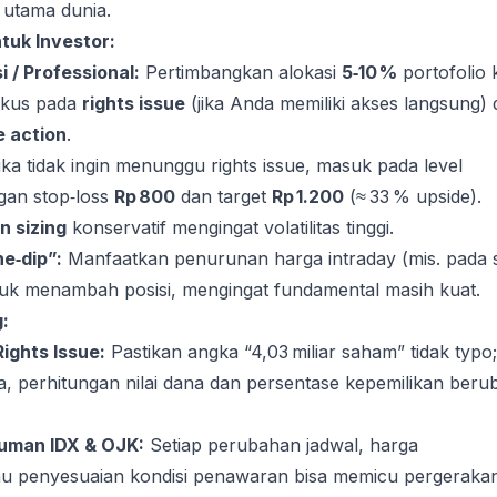
i utama dunia.
tuk Investor:
i / Professional:
Pertimbangkan alokasi
5‑10 %
portofolio 
okus pada
rights issue
(jika Anda memiliki akses langsung)
e action
.
ka tidak ingin menunggu rights issue, masuk pada level
an stop‑loss
Rp 800
dan target
Rp 1.200
(≈ 33 % upside).
n sizing
konservatif mengingat volatilitas tinggi.
e‑dip”:
Manfaatkan penurunan harga intraday (mis. pada s
k menambah posisi, mengingat fundamental masih kuat.
:
Rights Issue:
Pastikan angka “4,03 miliar saham” tidak typo; 
, perhitungan nilai dana dan persentase kepemilikan beru
uman IDX & OJK:
Setiap perubahan jadwal, harga
au penyesuaian kondisi penawaran bisa memicu pergeraka