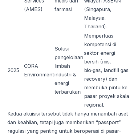
Services
medis dan
wilayah ASEAN
(AMES)
farmasi
(Singapura,
Malaysia,
Thailand).
Memperluas
kompetensi di
Solusi
sektor energi
pengelolaan
bersih (mis.
CORA
limbah
2025
bio‑gas, landfill gas
Environment
industri &
recovery) dan
energi
membuka pintu ke
terbarukan
pasar proyek skala
regional.
Kedua akuisisi tersebut tidak hanya menambah aset
dan keahlian, tetapi juga memberikan “passport”
regulasi yang penting untuk beroperasi di pasar-