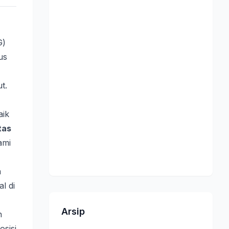
G)
us
t.
aik
tas
ami
a
l di
Arsip
n
sisi