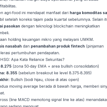
tabilitas.
n agri‑food ini mendapat manfaat dari
harga komoditas sa
bil setelah koreksi tajam pada kuartal sebelumnya. Selain it
tai pasokan
dengan teknologi blockchain meningkatkan
beli.
aan holding keuangan mikro yang melayani UMKM.
sis nasabah
dan
penambahan produk fintech
(pinjaman
selerasi pertumbuhan pendapatan.
 IHSG: Apa Kata Reliance Sekuritas?
8.275
(zona 50‑day EMA + area bullish consolidation)
ma:
8.355
(sebelum breakout ke level 8.375‑8.395)
khir:
Bullish (bodi hijau, close di atas open)
dua moving average berada di bawah harga, memberi siny
at.
ross (line MACD memotong signal line ke atas) menandak
yang sedang menguat.