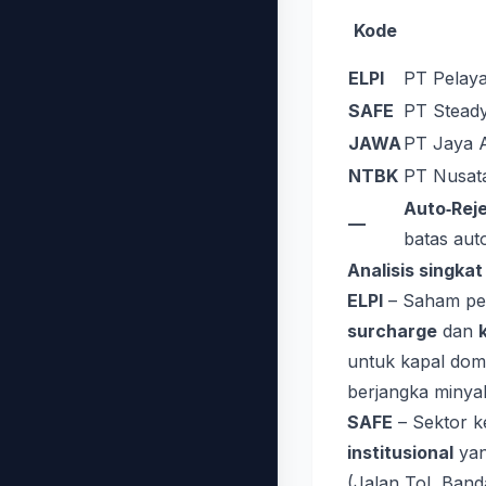
Kode
ELPI
PT Pelaya
SAFE
PT Stead
JAWA
PT Jaya A
NTBK
PT Nusat
Auto‑Reje
—
batas auto
Analisis singka
ELPI
– Saham pel
surcharge
dan
untuk kapal dom
berjangka minyak
SAFE
– Sektor k
institusional
yan
(Jalan Tol, Band