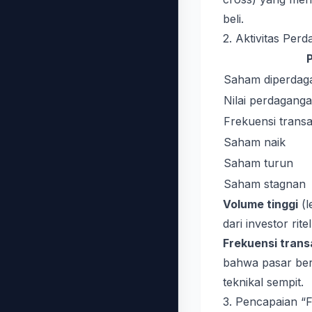
beli.
2. Aktivitas Per
Saham diperdaga
Nilai perdagang
Frekuensi transa
Saham naik
Saham turun
Saham stagnan
Volume tinggi
(l
dari investor ritel
Frekuensi trans
bahwa pasar be
teknikal sempit.
3. Pencapaian “F