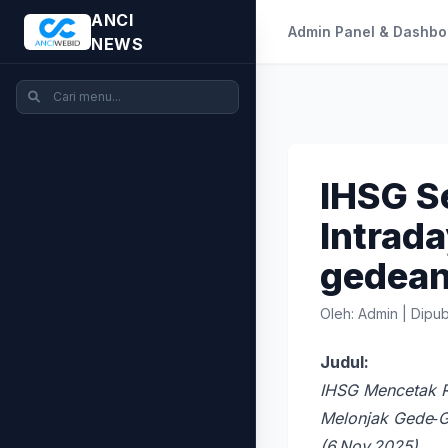
ANCI
Admin Panel & Dashbo
NEWS
IHSG S
Intrad
gedea
Oleh: Admin
|
Dipub
Judul:
IHSG Mencetak Re
Melonjak Gede‑G
(6 Nov 2025)