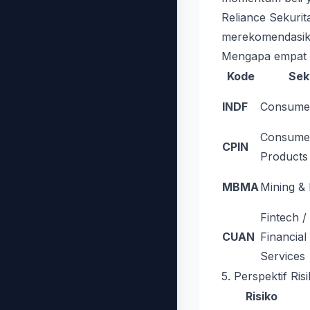
Reliance Sekurit
merekomendasik
Mengapa empat s
Kode
Sek
INDF
Consume
Consume
CPIN
Products
MBMA
Mining & 
Fintech /
CUAN
Financial
Services
5. Perspektif Ri
Risiko