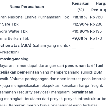
Kenaikan
Harg
Nama Perusahaan
(%)
Penutu
ran Nasional Ekalya Purnamasari Tbk
+18,18 %
Rp 780
y Safe Tbk
+12,90 %
Rp 280
gra Wattie Tbk
+10,80 %
Rp 195
ama Berkah Tbk
+9,68 %
Rp 170
ction atas (ARA)
(saham yang mentok
—
—
‑rejection)
t masing‑masing:
ayaran ini mendapat dorongan dari
penurunan tarif fuel
kebijakan pemerintah
yang memperpanjang subsidi BBM
estik. Volume perdagangan dan open interest pada kontrak
 juga mengindikasikan ekspektasi kenaikan harga freight.
eamanan (security services) mengalami
permintaan
g meningkat, terutama dari proyek‑proyek infrastruktur b
ara). Kenaikan margin biaya operasional yang terbatas