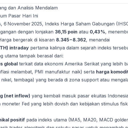
ng dan Analisis Mendalam
m Pasar Hari Ini
is, 6 November 2025, Indeks Harga Saham Gabungan (IHS
agangan dengan lonjakan
36,15 poin
atau
0,43 %
, menemb
Harga bergerak di kisaran
8.345 – 8.362
, menandai
ATH) intraday
pertama kalinya dalam sejarah indeks tersebu
g utama tampak berasal dari:
s global
terkait data ekonomi Amerika Serikat yang lebih b
inflasi melambat, PMI manufaktur naik) serta
harga komodi
 nikel, tembaga) yang berada di zona support atau mengal
g (net inflow)
yang kembali masuk pasar ekuitas Indonesi
n moneter Fed yang lebih dovish dan kebijakan stimulus fiska
kal positif
pada indeks utama (MA5, MA20, MACD golde
rik trader algoritmik dan sekutu pasar untuk menambah po