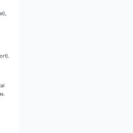
l),
rt).
al
s.