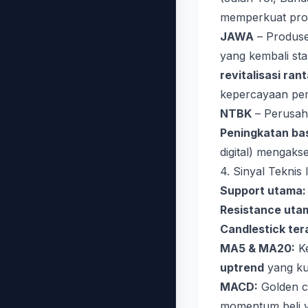
memperkuat profi
JAWA
– Produse
yang kembali sta
revitalisasi ran
kepercayaan pem
NTBK
– Perusah
Peningkatan ba
digital) mengak
4. Sinyal Teknis
Support utama:
Resistance uta
Candlestick tera
MA5 & MA20:
Ke
uptrend
yang ku
MACD:
Golden c
momentum beli 