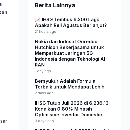
a
Berita Lainnya
pan
📈 IHSG Tembus 6.300 Lagi:
Apakah Reli Agustus Berlanjut?
21 hours ago
Nokia dan Indosat Ooredoo
Hutchison Bekerjasama untuk
Memperkuat Jaringan 5G
Indonesia dengan Teknologi AI-
RAN
1 day ago
Bersyukur Adalah Formula
Terbaik untuk Mendapat Lebih
2 days ago
IHSG Tutup Juli 2026 di 6.236,13:
Kenaikan 0,80% Minasih
Optimisme Investor Domestic
esar
3 days ago