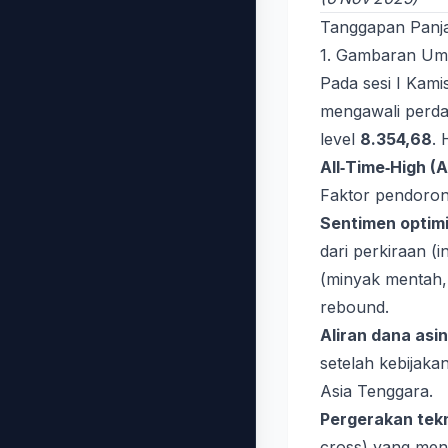
Tanggapan Panja
1. Gambaran Umu
Pada sesi I Kam
mengawali perd
level
8.354,68
. 
All‑Time‑High (
Faktor pendoron
Sentimen optimi
dari perkiraan (
(minyak mentah,
rebound.
Aliran dana asin
setelah kebijaka
Asia Tenggara.
Pergerakan tekni
cross) yang mena