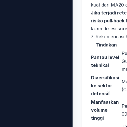
kuat dari MA20 d
Jika terjadi rete
risiko pull‑back
k
tajam di sesi sore
7. Rekomendasi P
Tindakan
Pe
Pantau level
Gu
teknikal
me
Diversifikasi
Ma
ke sektor
(C
defensif
Manfaatkan
Pe
volume
09
tinggi
T