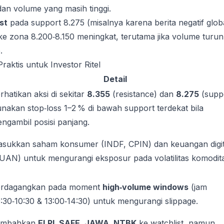
an volume yang masih tinggi.
st
pada support 8.275 (misalnya karena berita negatif globa
e zona 8.200‑8.150 meningkat, terutama jika volume turun
.
raktis untuk Investor Ritel
Detail
rhatikan aksi di sekitar
8.355
(resistance) dan
8.275
(suppo
nakan stop‑loss 1–2 % di bawah support terdekat bila
ngambil posisi panjang.
sukkan saham konsumer (INDF, CPIN) dan keuangan digit
UAN) untuk mengurangi eksposur pada volatilitas komodita
rdagangkan pada moment
high‑volume windows
(jam
:30‑10:30 & 13:00‑14:30) untuk mengurangi slippage.
ambahkan
ELPI, SAFE, JAWA, NTBK
ke watchlist, namun