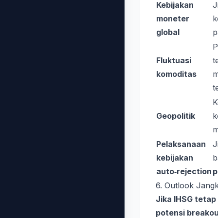
Kebijakan
J
moneter
k
global
p
P
Fluktuasi
t
komoditas
m
t
K
Geopolitik
k
m
Pelaksanaan
J
kebijakan
b
auto‑rejection
p
6. Outlook Jang
Jika IHSG tetap
potensi breako