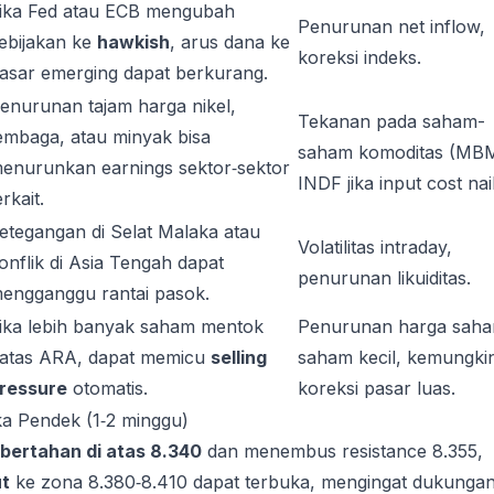
ika Fed atau ECB mengubah
Penurunan net inflow,
ebijakan ke
hawkish
, arus dana ke
koreksi indeks.
asar emerging dapat berkurang.
enurunan tajam harga nikel,
Tekanan pada saham-
embaga, atau minyak bisa
saham komoditas (MB
enurunkan earnings sektor‑sektor
INDF jika input cost nai
erkait.
etegangan di Selat Malaka atau
Volatilitas intraday,
onflik di Asia Tengah dapat
penurunan likuiditas.
engganggu rantai pasok.
ika lebih banyak saham mentok
Penurunan harga sah
atas ARA, dapat memicu
selling
saham kecil, kemungki
ressure
otomatis.
koreksi pasar luas.
ka Pendek (1‑2 minggu)
 bertahan di atas 8.340
dan menembus resistance 8.355,
ut
ke zona 8.380‑8.410 dapat terbuka, mengingat dukunga