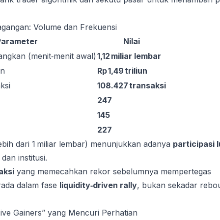
dagangan: Volume dan Frekuensi
Parameter
Nilai
ngkan (menit‑menit awal)
1,12 miliar lembar
an
Rp 1,49 triliun
ksi
108.427 transaksi
247
145
227
ebih dari 1 miliar lembar) menunjukkan adanya
participasi 
 dan institusi.
aksi
yang memecahkan rekor sebelumnya mempertegas
rada dalam fase
liquidity‑driven rally
, bukan sekadar rebo
ive Gainers” yang Mencuri Perhatian