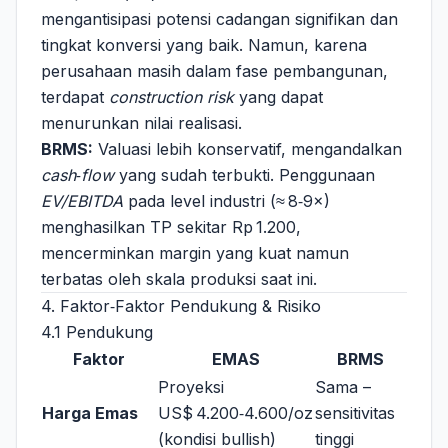
mengantisipasi potensi cadangan signifikan dan
tingkat konversi yang baik. Namun, karena
perusahaan masih dalam fase pembangunan,
terdapat
construction risk
yang dapat
menurunkan nilai realisasi.
BRMS:
Valuasi lebih konservatif, mengandalkan
cash‑flow
yang sudah terbukti. Penggunaan
EV/EBITDA
pada level industri (≈ 8‑9×)
menghasilkan TP sekitar Rp 1.200,
mencerminkan margin yang kuat namun
terbatas oleh skala produksi saat ini.
4. Faktor‑Faktor Pendukung & Risiko
4.1 Pendukung
Faktor
EMAS
BRMS
Proyeksi
Sama –
Harga Emas
US$ 4.200‑4.600/oz
sensitivitas
(kondisi bullish)
tinggi