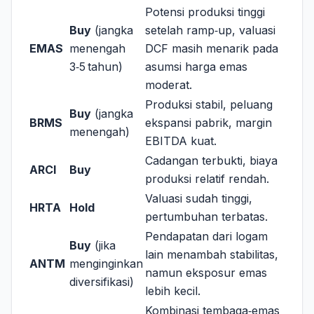
Potensi produksi tinggi
Buy
(jangka
setelah ramp‑up, valuasi
EMAS
menengah
DCF masih menarik pada
3‑5 tahun)
asumsi harga emas
moderat.
Produksi stabil, peluang
Buy
(jangka
BRMS
ekspansi pabrik, margin
menengah)
EBITDA kuat.
Cadangan terbukti, biaya
ARCI
Buy
produksi relatif rendah.
Valuasi sudah tinggi,
HRTA
Hold
pertumbuhan terbatas.
Pendapatan dari logam
Buy
(jika
lain menambah stabilitas,
ANTM
menginginkan
namun eksposur emas
diversifikasi)
lebih kecil.
Kombinasi tembaga‑emas