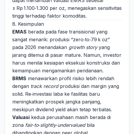
dapat menambah valuasi EMAS sebesar
± Rp 1.100‑1.300 per oz, menegaskan sensitivitas
tinggi terhadap faktor komoditas.
8. Kesimpulan
EMAS
berada pada fase transisional yang
sangat menarik: produksi “zero‑to‑79 k oz”
pada 2026 menandakan
growth story
yang
jarang ditemui di pasar mature. Namun, investor
harus menilai kesiapan eksekusi konstruksi dan
kemampuan mengamankan pendanaan.
BRMS
menawarkan profil risiko lebih rendah
dengan
track record
produksi dan margin yang
solid. Re‑investasi laba ke fasilitas baru
meningkatkan prospek jangka panjang,
meskipun dividend yield akan tetap terbatas.
Valuasi
kedua perusahaan masih berada di
zona
fair‑to‑slightly‑undervalued
bila
dibandingkan dengan peer global