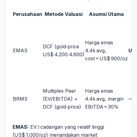
Perusahaan
Metode Valuasi
Asumsi Utama
C
Harga emas
DCF (gold‑price
EMAS
4.4k avg,
US$
US$ 4.200‑4.600)
cost ≈ US$ 900/oz
Multiples Peer
Harga emas
BRMS
(EV/EBITDA) +
4.4k avg, margin
—
DCF (gold‑price)
EBITDA ≈ 30%
EMAS:
EV / cadangan yang relatif tinggi
(US$ 1.000/oz) menandakan market