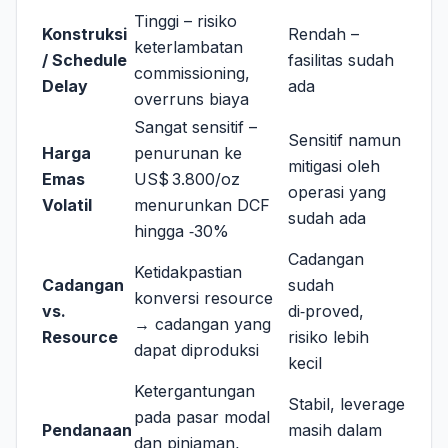
Tinggi – risiko
Konstruksi
Rendah –
keterlambatan
/ Schedule
fasilitas sudah
commissioning,
Delay
ada
overruns biaya
Sangat sensitif –
Sensitif namun
Harga
penurunan ke
mitigasi oleh
Emas
US$ 3.800/oz
operasi yang
Volatil
menurunkan DCF
sudah ada
hingga ‑30%
Cadangan
Ketidakpastian
Cadangan
sudah
konversi resource
vs.
di‑proved,
→ cadangan yang
Resource
risiko lebih
dapat diproduksi
kecil
Ketergantungan
Stabil, leverage
pada pasar modal
Pendanaan
masih dalam
dan pinjaman,