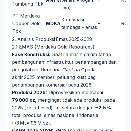
ANTM
(emas + logam
–
Rp 3
Tambang Tbk
lain)
PT Merdeka
Kombinasi
Copper Gold
MDKA
–
Rp 2
tembaga + emas
Tbk
2. Analisis Produksi Emas 2025‑2029
2.1 EMAS (Merdeka Gold Resources)
Fase Konstruksi:
Saat ini masih dalam tahap
pembangunan infrastruktur penambangan dan
pengolahan. Rencana
“first ore”
pada
akhir 2025 memberi peluang kuat bagi
penambangan komersial pada 2026.
Produksi 2026:
Diproyeksikan mencapai
79 000 oz
, mengingat tidak ada produksi pada
2025 (zero‑based). Ini setara dengan
~2,5 %
total produksi emas nasional Indonesia
(≈3 Mt = 96 M oz).
CAGR 2025‑2029:
79 %
(berdasarkan asumsi