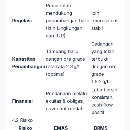
Pemerintah
mendukung
Izin
Regulasi
penambangan baru
operasional
(Izin Lingkungan
stabil
dan IUP)
Cadangan
Tambang baru
yang telah
Kapasitas
dengan ore grade
terbukti
Penambangan
rata‑rata 2‑3 g/t
dengan ore
(optimis)
grade
1,5‑2 g/t
Laba bersih
Pendanaan melalui
konsisten,
Finansial
ekuitas & obligasi,
cash‑flow
covenant rendah
positif
4.2 Risiko
Risiko
EMAS
BRMS