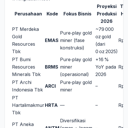
Proyeksi
Tar
Perusahaan
Kode
Fokus Bisnis
Produksi
Ha
2026
(T
PT Merdeka
~79 000
Pure‑play gold
Gold
oz gold
EMAS
miner (fase
Rp 5
Resources
(dari
konstruksi)
Tbk
0 oz 2025)
PT Bumi
Pure‑play gold
+16 %
Resources
BRMS
miner
YoY pada
Rp 1
Minerals Tbk
(operasional)
2026
PT Archi
Pure‑play gold
ARCI
–
Rp 1
Indonesia Tbk
miner
PT
Hartalimakmur
HRTA
—
–
Rp 1
Tbk
Diversifikasi
PT Aneka