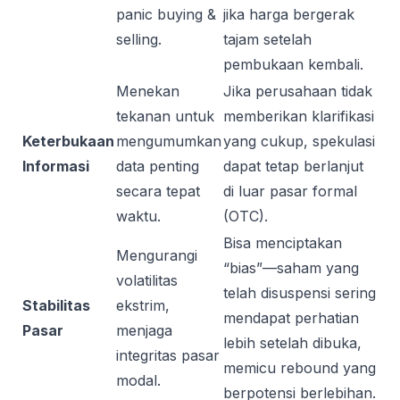
panic buying &
jika harga bergerak
selling.
tajam setelah
pembukaan kembali.
Menekan
Jika perusahaan tidak
tekanan untuk
memberikan klarifikasi
Keterbukaan
mengumumkan
yang cukup, spekulasi
Informasi
data penting
dapat tetap berlanjut
secara tepat
di luar pasar formal
waktu.
(OTC).
Bisa menciptakan
Mengurangi
“bias”—saham yang
volatilitas
telah disuspensi sering
Stabilitas
ekstrim,
mendapat perhatian
Pasar
menjaga
lebih setelah dibuka,
integritas pasar
memicu rebound yang
modal.
berpotensi berlebihan.