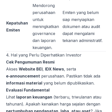
Mendorong
perusahaan
Emiten yang belum
untuk
siap menyiapkan
Kepatuhan
meningkatkan
dokumen atau audit
Emiten
governance
dapat mengalami
dan laporan
tekanan administratif.
keuangan.
4. Hal yang Perlu Diperhatikan Investor
Cek Pengumuman Resmi
Akses
Website BEI
,
IDX News
, serta
e‑announcement
perusahaan. Pastikan tidak ada
informasi material
yang belum dipublikasikan.
Evaluasi Fundamental
Lihat
laporan keuangan
(terbaru, triwulanan atau
tahunan). Apakah kenaikan harga sejalan dengan
pertumbuhan pendapatan, laba, atau aset
? Jika