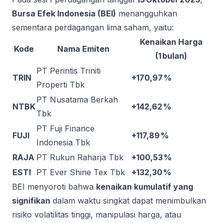
Bursa Efek Indonesia (BEI)
menangguhkan
sementara perdagangan lima saham, yaitu:
Kenaikan Harga
Kode
Nama Emiten
(1 bulan)
PT Perintis Triniti
TRIN
+170,97 %
Properti Tbk
PT Nusatama Berkah
NTBK
+142,62 %
Tbk
PT Fuji Finance
FUJI
+117,89 %
Indonesia Tbk
RAJA
PT Rukun Raharja Tbk
+100,53 %
ESTI
PT Ever Shine Tex Tbk
+132,30 %
BEI menyoroti bahwa
kenaikan kumulatif yang
signifikan
dalam waktu singkat dapat menimbulkan
risiko volatilitas tinggi, manipulasi harga, atau