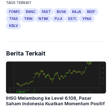
TAGS TERKAIT
FOMO
RANC
FAST
BUVA
RAJA
BEEF
TFAS
TRIN
NTBK
FUJI
ESTI
YPAS
KBLV
Berita Terkait
IHSG Melambung ke Level 6.108, Pasar
Saham Indonesia Kuatkan Momentum Positif