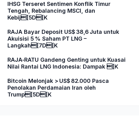
IHSG Terseret Sentimen Konflik Timur
Tengah, Rebalancing MSCI, dan
Kebij[5D[K
RAJA Bayar Deposit US$ 38,6 Juta untuk
Akuisisi 5 % Saham PT LNG –
Langkah[7D[K
RAJA‑RATU Gandeng Genting untuk Kuasai
Nilai Rantai LNG Indonesia: Dampak [K
Bitcoin Melonjak > US$ 82.000 Pasca
Penolakan Perdamaian Iran oleh
Trump[5D[K