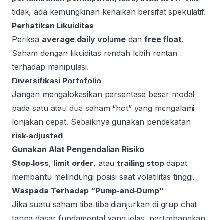
tidak, ada kemungkinan kenaikan bersifat spekulatif.
Perhatikan Likuiditas
Periksa
average daily volume
dan
free float
.
Saham dengan likuiditas rendah lebih rentan
terhadap manipulasi.
Diversifikasi Portofolio
Jangan mengalokasikan persentase besar modal
pada satu atau dua saham “hot” yang mengalami
lonjakan cepat. Sebaiknya gunakan pendekatan
risk‑adjusted
.
Gunakan Alat Pengendalian Risiko
Stop‑loss
,
limit order
, atau
trailing stop
dapat
membantu melindungi posisi saat volatilitas tinggi.
Waspada Terhadap “Pump‑and‑Dump”
Jika suatu saham tiba‑tiba dianjurkan di grup chat
tanpa dasar fundamental yang jelas, pertimbangkan