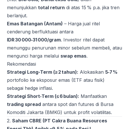
menunjukkan
total return
di atas 15 % p.a. jika tren
berlanjut.
Emas Batangan (Antam)
– Harga jual ritel
cenderung berfluktuasi antara
IDR 30 000‑31 000/gram
. Investor ritel dapat
menunggu penurunan minor sebelum membeli, atau
mengunci harga melalui
swap emas
.
Rekomendasi
Strategi Long-Term (≥ 2 tahun):
Alokasikan
5‑7 %
portofolio ke eksposur emas (ETF atau fisik)
sebagai hedge inflasi.
Strategi Short‑Term (≤ 6 bulan):
Manfaatkan
trading spread
antara spot dan futures di Bursa
Komoditi Jakarta (BMKG) untuk profit volatilitas.
2.
Saham CBRE (PT Cakra Buana Resources
Energi Tbk) Anjlok –9,5 % pada Sesi I