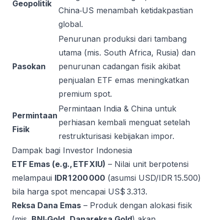
Geopolitik
China‑US menambah ketidakpastian
global.
Penurunan produksi dari tambang
utama (mis. South Africa, Rusia) dan
Pasokan
penurunan cadangan fisik akibat
penjualan ETF emas meningkatkan
premium spot.
Permintaan India & China untuk
Permintaan
perhiasan kembali menguat setelah
Fisik
restrukturisasi kebijakan impor.
Dampak bagi Investor Indonesia
ETF Emas (e.g., ETF XIU)
– Nilai unit berpotensi
melampaui
IDR 1 200 000
(asumsi USD/IDR 15.500)
bila harga spot mencapai US$ 3.313.
Reksa Dana Emas
– Produk dengan alokasi fisik
(mis.
BNI‑Gold
,
Danareksa Gold
) akan