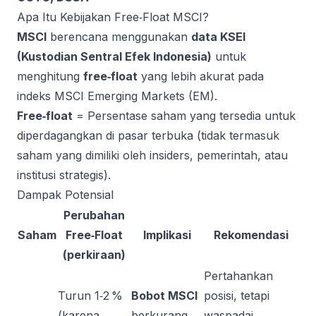
Apa Itu Kebijakan Free‑Float MSCI?
MSCI
berencana menggunakan
data KSEI
(Kustodian Sentral Efek Indonesia)
untuk
menghitung
free‑float
yang lebih akurat pada
indeks MSCI Emerging Markets (EM).
Free‑float
= Persentase saham yang tersedia untuk
diperdagangkan di pasar terbuka (tidak termasuk
saham yang dimiliki oleh insiders, pemerintah, atau
institusi strategis).
Dampak Potensial
Perubahan
Saham
Free‑Float
Implikasi
Rekomendasi
(perkiraan)
Pertahankan
Turun 1‑2 %
Bobot MSCI
posisi, tetapi
(karena
berkurang,
waspadai