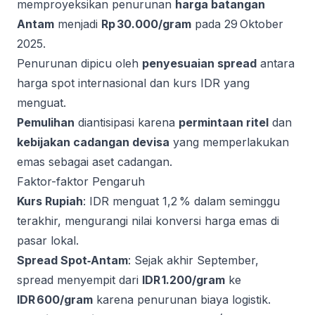
memproyeksikan penurunan
harga batangan
Antam
menjadi
Rp 30.000/gram
pada 29 Oktober
2025.
Penurunan dipicu oleh
penyesuaian spread
antara
harga spot internasional dan kurs IDR yang
menguat.
Pemulihan
diantisipasi karena
permintaan ritel
dan
kebijakan cadangan devisa
yang memperlakukan
emas sebagai aset cadangan.
Faktor-faktor Pengaruh
Kurs Rupiah
: IDR menguat 1,2 % dalam seminggu
terakhir, mengurangi nilai konversi harga emas di
pasar lokal.
Spread Spot‑Antam
: Sejak akhir September,
spread menyempit dari
IDR 1.200/gram
ke
IDR 600/gram
karena penurunan biaya logistik.