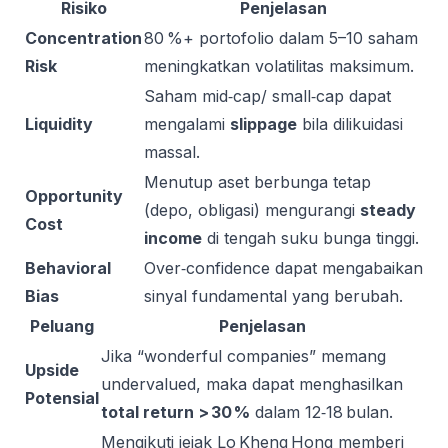
Risiko
Penjelasan
Concentration
80 %+ portofolio dalam 5–10 saham
Risk
meningkatkan volatilitas maksimum.
Saham mid‑cap/ small‑cap dapat
Liquidity
mengalami
slippage
bila dilikuidasi
massal.
Menutup aset berbunga tetap
Opportunity
(depo, obligasi) mengurangi
steady
Cost
income
di tengah suku bunga tinggi.
Behavioral
Over‑confidence dapat mengabaikan
Bias
sinyal fundamental yang berubah.
Peluang
Penjelasan
Jika “wonderful companies” memang
Upside
undervalued, maka dapat menghasilkan
Potensial
total return > 30 %
dalam 12‑18 bulan.
Mengikuti jejak Lo Kheng Hong memberi