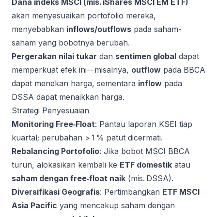
Dana indeks MSCI (mis. iShares MSCI EM ETF)
akan menyesuaikan portofolio mereka,
menyebabkan
inflows/outflows
pada saham-
saham yang bobotnya berubah.
Pergerakan nilai tukar
dan
sentimen global
dapat
memperkuat efek ini—misalnya,
outflow
pada BBCA
dapat menekan harga, sementara
inflow
pada
DSSA dapat menaikkan harga.
Strategi Penyesuaian
Monitoring Free‑Float
: Pantau laporan KSEI tiap
kuartal; perubahan > 1 % patut dicermati.
Rebalancing Portofolio
: Jika bobot MSCI BBCA
turun, alokasikan kembali ke
ETF domestik
atau
saham dengan free‑float naik
(mis. DSSA).
Diversifikasi Geografis
: Pertimbangkan
ETF MSCI
Asia Pacific
yang mencakup saham dengan