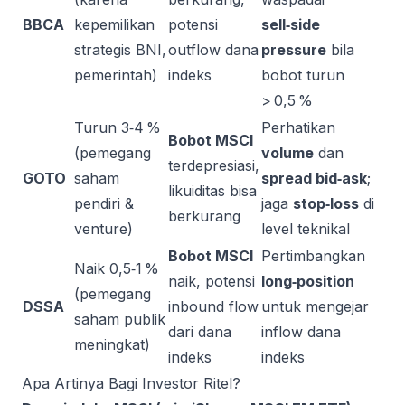
BBCA
kepemilikan
potensi
sell‑side
strategis BNI,
outflow dana
pressure
bila
pemerintah)
indeks
bobot turun
> 0,5 %
Turun 3‑4 %
Perhatikan
Bobot MSCI
(pemegang
volume
dan
terdepresiasi,
GOTO
saham
spread bid‑ask
;
likuiditas bisa
pendiri &
jaga
stop‑loss
di
berkurang
venture)
level teknikal
Bobot MSCI
Pertimbangkan
Naik 0,5‑1 %
naik, potensi
long‑position
(pemegang
DSSA
inbound flow
untuk mengejar
saham publik
dari dana
inflow dana
meningkat)
indeks
indeks
Apa Artinya Bagi Investor Ritel?