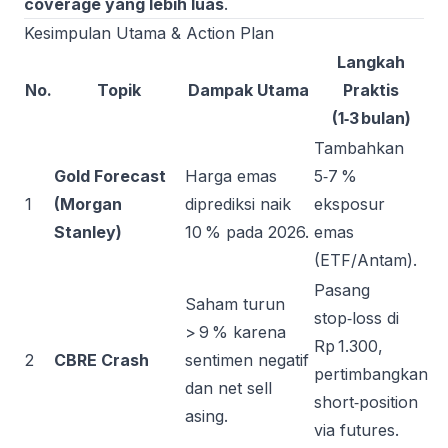
coverage yang lebih luas
.
Kesimpulan Utama & Action Plan
Langkah
No.
Topik
Dampak Utama
Praktis
(1‑3 bulan)
Tambahkan
Gold Forecast
Harga emas
5‑7 %
1
(Morgan
diprediksi naik
eksposur
Stanley)
10 % pada 2026.
emas
(ETF/Antam).
Pasang
Saham turun
stop‑loss di
> 9 % karena
Rp 1.300,
2
CBRE Crash
sentimen negatif
pertimbangkan
dan net sell
short‑position
asing.
via futures.