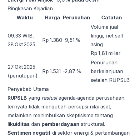
Ringkasan Kejadian
Waktu
Harga
Perubahan
Catatan
Volume jual
09.33 WIB,
tinggi, net sell
Rp 1.380
-9,51 %
28 Okt 2025
asing
Rp 1,81 miliar
Penurunan
27 Okt 2025
Rp 1.531
-2,87 %
berkelanjutan
(penutupan)
setelah RUPSLB
Penyebab Utama
RUPSLB
yang
restusi
agenda‑agenda perusahaan
ternyata tidak mengubah persepsi nilai aset,
melainkan menimbulkan skeptisisme tentang
likuiditas
dan
pemberdayaan
struktural.
Sentimen negatif
di sektor energi & pertambangan