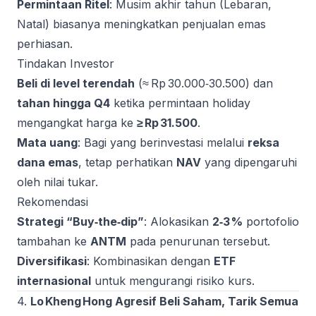
Permintaan Ritel
: Musim akhir tahun (Lebaran,
Natal) biasanya meningkatkan penjualan emas
perhiasan.
Tindakan Investor
Beli di level terendah
(≈ Rp 30.000‑30.500) dan
tahan hingga Q4
ketika permintaan holiday
mengangkat harga ke
≥ Rp 31.500
.
Mata uang
: Bagi yang berinvestasi melalui
reksa
dana emas
, tetap perhatikan
NAV
yang dipengaruhi
oleh nilai tukar.
Rekomendasi
Strategi “Buy‑the‑dip”
: Alokasikan
2‑3 %
portofolio
tambahan ke
ANTM
pada penurunan tersebut.
Diversifikasi
: Kombinasikan dengan
ETF
internasional
untuk mengurangi risiko kurs.
4.
Lo Kheng Hong Agresif Beli Saham, Tarik Semua