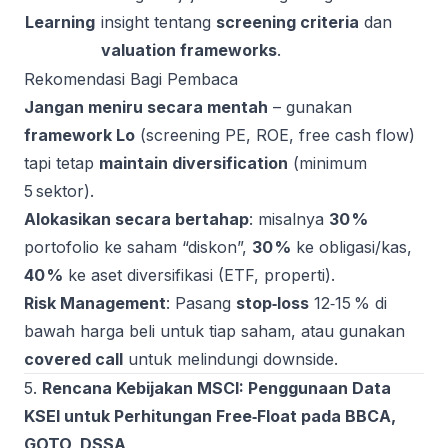
Learning
insight tentang
screening criteria
dan
valuation frameworks
.
Rekomendasi Bagi Pembaca
Jangan meniru secara mentah
– gunakan
framework Lo
(screening PE, ROE, free cash flow)
tapi tetap
maintain diversification
(minimum
5 sektor).
Alokasikan secara bertahap
: misalnya
30 %
portofolio ke saham “diskon”,
30 %
ke obligasi/kas,
40 %
ke aset diversifikasi (ETF, properti).
Risk Management
: Pasang
stop‑loss
12‑15 % di
bawah harga beli untuk tiap saham, atau gunakan
covered call
untuk melindungi downside.
5.
Rencana Kebijakan MSCI: Penggunaan Data
KSEI untuk Perhitungan Free‑Float pada BBCA,
GOTO, DSSA