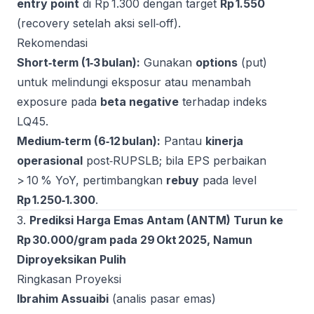
entry point
di Rp 1.300 dengan target
Rp 1.550
(recovery setelah aksi sell‑off).
Rekomendasi
Short‑term (1‑3 bulan):
Gunakan
options
(put)
untuk melindungi eksposur atau menambah
exposure pada
beta negative
terhadap indeks
LQ45.
Medium‑term (6‑12 bulan):
Pantau
kinerja
operasional
post‑RUPSLB; bila EPS perbaikan
> 10 % YoY, pertimbangkan
rebuy
pada level
Rp 1.250‑1.300
.
3.
Prediksi Harga Emas Antam (ANTM) Turun ke
Rp 30.000/gram pada 29 Okt 2025, Namun
Diproyeksikan Pulih
Ringkasan Proyeksi
Ibrahim Assuaibi
(analis pasar emas)