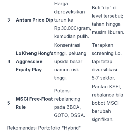
Harga
Beli “dip” di
diproyeksikan
level tersebut;
3
Antam Price Dip
turun ke
tahan hingga
Rp 30.000/gram,
musim liburan.
kemudian pulih.
Konsentrasi
Terapkan
Lo Kheng Hong’s
tinggi, peluang
screening Lo,
4
Aggressive
upside besar
tapi tetap
Equity Play
namun risk
diversifikasi
tinggi.
5‑7 sektor.
Pantau KSEI,
Potensi
rebalance bila
MSCI Free‑Float
rebalancing
5
bobot MSCI
Rule
pada BBCA,
berubah
GOTO, DSSA.
signifikan.
Rekomendasi Portofolio “Hybrid”