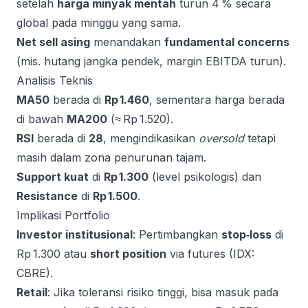
setelah
harga minyak mentah
turun 4 % secara
global pada minggu yang sama.
Net sell asing
menandakan
fundamental concerns
(mis. hutang jangka pendek, margin EBITDA turun).
Analisis Teknis
MA50
berada di
Rp 1.460
, sementara harga berada
di bawah
MA200
(≈ Rp 1.520).
RSI
berada di
28
, mengindikasikan
oversold
tetapi
masih dalam zona penurunan tajam.
Support kuat
di
Rp 1.300
(level psikologis) dan
Resistance
di
Rp 1.500
.
Implikasi Portfolio
Investor institusional
: Pertimbangkan
stop‑loss
di
Rp 1.300 atau
short position
via futures (IDX:
CBRE).
Retail
: Jika toleransi risiko tinggi, bisa masuk pada