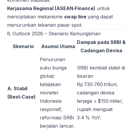
komitmen stabilitas.
Kerjasama Regional (ASEAN‑Finance)
untuk
menciptakan mekanisme
swap line
yang dapat
menurunkan tekanan pasar spot.
6. Outlook 2026 – Skenario Kemungkinan
Dampak pada SRBI &
Skenario
Asumsi Utama
Cadangan Devisa
Penurunan
suku bunga
SRBI kembali stabil di
global;
kisaran
kebijakan
Rp 730‑760 triliun;
A. Stabil
moneter
cadangan devisa
(Best‑Case)
Indonesia
terjaga > $150 miliar;
responsif;
rupiah menguat
reformasi SRBI
3‑4 % YoY.
berjalan lancar.