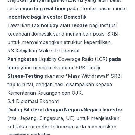
Wajibkan
penyaringan KYC/KYB
yang lebih ketat
serta
reporting real‑time
pada otoritas pasar modal.
Incentive bagi Investor Domestik
Tawarkan
tax holiday
atau
rebate
bagi institusi
keuangan domestik yang menambah posisi SRBI,
untuk menyeimbangkan struktur kepemilikan.
5.3 Kebijakan Makro‑Prudensial
Peningkatan
Liquidity Coverage Ratio (LCR)
pada
bank
yang memiliki eksposur SRBI tinggi.
Stress‑Testing
skenario “Mass Withdrawal” SRBI
tiap kuartal, dengan hasil disampaikan kepada
Kementerian Keuangan dan OJK.
5.4 Diplomasi Ekonomi
Dialog Bilateral dengan Negara‑Negara Investor
(mis. Jepang, Singapura, UE) untuk menjelaskan
kebijakan moneter Indonesia serta menegaskan