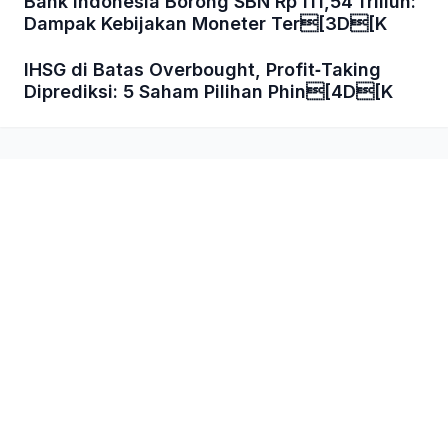
Bank Indonesia Borong SBN Rp 111,54 Triliun:
Dampak Kebijakan Moneter Ter[3D[K
IHSG di Batas Overbought, Profit‑Taking
Diprediksi: 5 Saham Pilihan Phin[4D[K