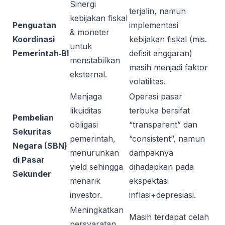
Sinergi
terjalin, namun
kebijakan fiskal
Penguatan
implementasi
& moneter
Koordinasi
kebijakan fiskal (mis.
untuk
Pemerintah‑BI
defisit anggaran)
menstabilkan
masih menjadi faktor
eksternal.
volatilitas.
Menjaga
Operasi pasar
likuiditas
terbuka bersifat
Pembelian
obligasi
“transparent” dan
Sekuritas
pemerintah,
“consistent”, namun
Negara (SBN)
menurunkan
dampaknya
di Pasar
yield sehingga
dihadapkan pada
Sekunder
menarik
ekspektasi
investor.
inflasi+depresiasi.
Meningkatkan
Masih terdapat celah
persyaratan