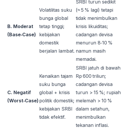
SRBI turun sedikit
Volatilitas suku
(≈ 5 % lagi) tetapi
bunga global
tidak menimbulkan
B. Moderat
tetap tinggi;
krisis likuiditas;
(Base‑Case)
kebijakan
cadangan devisa
domestik
menurun 8‑10 %
berjalan lambat.
namun masih
memadai.
SRBI jatuh di bawah
Kenaikan tajam
Rp 600 triliun;
suku bunga
cadangan devisa
C. Negatif
global + krisis
turun > 15 %; rupiah
(Worst‑Case)
politik domestik;
melemah > 10 %
kebijakan SRBI
dalam setahun,
tidak efektif.
menimbulkan
tekanan inflasi.