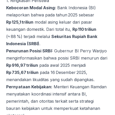
1. Ringkasan Peristiwa
Kebocoran Modal Asing:
Bank Indonesia (BI)
melaporkan bahwa pada tahun 2025 sebesar
Rp 125,1 triliun
modal asing keluar dari pasar
keuangan domestik. Dari total itu,
Rp 110 triliun
(≈ 88 %) terjadi melalui
Sekuritas Rupiah Bank
Indonesia (SRBI)
.
Penurunan Posisi SRBI:
Gubernur BI Perry Warjiyo
menginformasikan bahwa posisi SRBI menurun dari
Rp 916,97 triliun
pada awal 2025 menjadi
Rp 735,67 triliun
pada 16 Desember 2025,
menandakan likuiditas yang sudah dipangkas.
Pernyataan Kebijakan:
Menteri Keuangan Ramdan
menyatakan koordinasi intensif antara BI,
pemerintah, dan otoritas terkait serta strategi
bauran kebijakan untuk memperkuat ketahanan