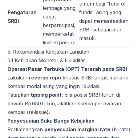
umum bagi “fund of
lembaga yang
Pengaturan
funds” asing yang
dapat
SRBI
dapat memanfaatkan
berpartisipasi,
SRBI sebagai jalur
memperketat
masuk.
limit exposure.
5. Rekomendasi Kebijakan Lanjutan
5.1 Kebijakan Moneter & Likuiditas
Operasi Pasar Terbuka (OPT) Terarah pada SRBI
Lakukan
reverse repo
khusus SRBI untuk menarik
kembali modal asing yang ingin likuidasi.
Tetapkan
tipping point
: bila posisi SRBI turun di
bawah Rp 650 triliun, aktifkan skema penawaran
kembali (re‑issue).
Penyesuaian Suku Bunga Kebijakan
Pertimbangkan
penyesuaian marginal rate
(bi‑rate)