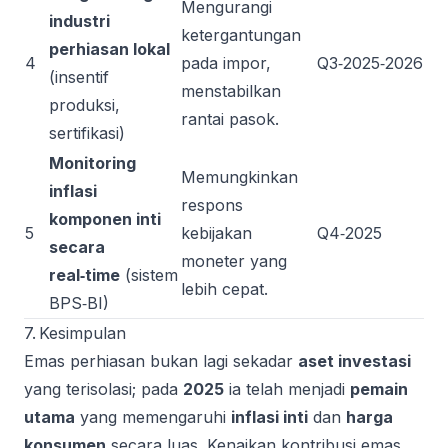
Mengurangi
industri
ketergantungan
perhiasan lokal
4
pada impor,
Q3‑2025‑2026
(insentif
menstabilkan
produksi,
rantai pasok.
sertifikasi)
Monitoring
Memungkinkan
inflasi
respons
komponen inti
5
kebijakan
Q4‑2025
secara
moneter yang
real‑time
(sistem
lebih cepat.
BPS‑BI)
7. Kesimpulan
Emas perhiasan bukan lagi sekadar
aset investasi
yang terisolasi; pada
2025
ia telah menjadi
pemain
utama
yang memengaruhi
inflasi inti
dan
harga
konsumen
secara luas. Kenaikan kontribusi emas