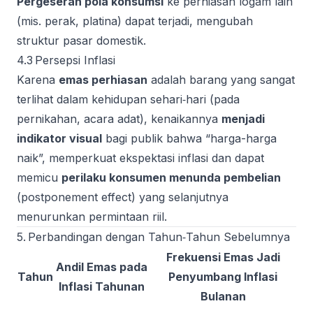
Pergeseran pola konsumsi
ke perhiasan logam lain
(mis. perak, platina) dapat terjadi, mengubah
struktur pasar domestik.
4.3 Persepsi Inflasi
Karena
emas perhiasan
adalah barang yang sangat
terlihat dalam kehidupan sehari‑hari (pada
pernikahan, acara adat), kenaikannya
menjadi
indikator visual
bagi publik bahwa “harga-harga
naik”, memperkuat ekspektasi inflasi dan dapat
memicu
perilaku konsumen menunda pembelian
(postponement effect) yang selanjutnya
menurunkan permintaan riil.
5. Perbandingan dengan Tahun‑Tahun Sebelumnya
Frekuensi Emas Jadi
Andil Emas pada
Tahun
Penyumbang Inflasi
Inflasi Tahunan
Bulanan