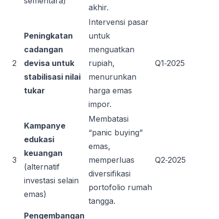
sementara)
akhir.
Intervensi pasar
Peningkatan
untuk
cadangan
menguatkan
2
devisa untuk
rupiah,
Q1‑2025
stabilisasi nilai
menurunkan
tukar
harga emas
impor.
Membatasi
Kampanye
“panic buying”
edukasi
emas,
keuangan
3
memperluas
Q2‑2025
(alternatif
diversifikasi
investasi selain
portofolio rumah
emas)
tangga.
Pengembangan