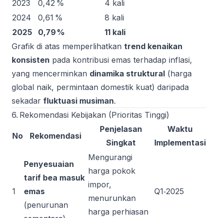
2023
0,42 %
4 kali
2024
0,61 %
8 kali
2025
0,79 %
11 kali
Grafik di atas memperlihatkan
trend kenaikan
konsisten
pada kontribusi emas terhadap inflasi,
yang mencerminkan
dinamika struktural
(harga
global naik, permintaan domestik kuat) daripada
sekadar
fluktuasi musiman
.
6. Rekomendasi Kebijakan (Prioritas Tinggi)
Penjelasan
Waktu
No
Rekomendasi
Singkat
Implementasi
Mengurangi
Penyesuaian
harga pokok
tarif bea masuk
impor,
1
emas
Q1‑2025
menurunkan
(penurunan
harga perhiasan