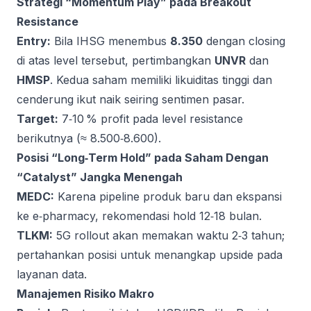
Strategi “Momentum Play” pada Breakout
Resistance
Entry:
Bila IHSG menembus
8.350
dengan closing
di atas level tersebut, pertimbangkan
UNVR
dan
HMSP
. Kedua saham memiliki likuiditas tinggi dan
cenderung ikut naik seiring sentimen pasar.
Target:
7‑10 % profit pada level resistance
berikutnya (≈ 8.500‑8.600).
Posisi “Long‑Term Hold” pada Saham Dengan
“Catalyst” Jangka Menengah
MEDC:
Karena pipeline produk baru dan ekspansi
ke e‑pharmacy, rekomendasi hold 12‑18 bulan.
TLKM:
5G rollout akan memakan waktu 2‑3 tahun;
pertahankan posisi untuk menangkap upside pada
layanan data.
Manajemen Risiko Makro