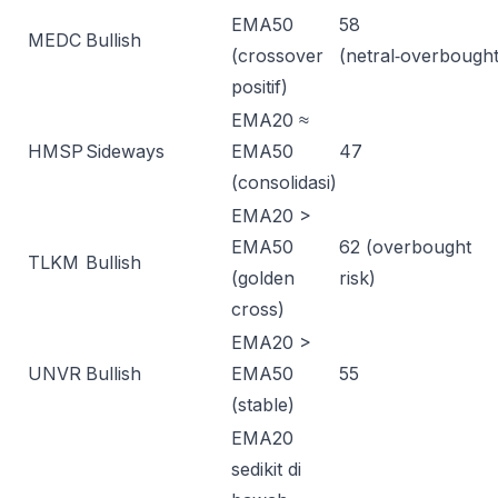
EMA50
58
MEDC
Bullish
(crossover
(netral‑overbought
positif)
EMA20 ≈
HMSP
Sideways
EMA50
47
(consolidasi)
EMA20 >
EMA50
62 (overbought
TLKM
Bullish
(golden
risk)
cross)
EMA20 >
UNVR
Bullish
EMA50
55
(stable)
EMA20
sedikit di