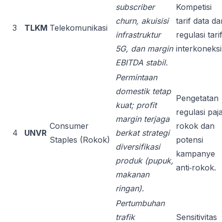
subscriber
Kompetisi
churn, akuisisi
tarif data da
3
TLKM
Telekomunikasi
infrastruktur
regulasi tari
5G, dan margin
interkoneksi
EBITDA stabil.
Permintaan
domestik tetap
Pengetatan
kuat; profit
regulasi paj
margin terjaga
Consumer
rokok dan
4
UNVR
berkat strategi
Staples (Rokok)
potensi
diversifikasi
kampanye
produk (pupuk,
anti‑rokok.
makanan
ringan).
Pertumbuhan
trafik
Sensitivitas