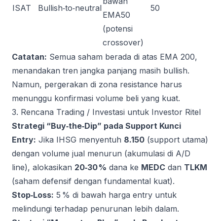
bawah
ISAT
Bullish‑to‑neutral
50
EMA50
(potensi
crossover)
Catatan:
Semua saham berada di atas EMA 200,
menandakan tren jangka panjang masih bullish.
Namun, pergerakan di zona resistance harus
menunggu konfirmasi volume beli yang kuat.
3. Rencana Trading / Investasi untuk Investor Ritel
Strategi “Buy‑the‑Dip” pada Support Kunci
Entry:
Jika IHSG menyentuh
8.150
(support utama)
dengan volume jual menurun (akumulasi di A/D
line), alokasikan
20‑30 %
dana ke
MEDC
dan
TLKM
(saham defensif dengan fundamental kuat).
Stop‑Loss:
5 % di bawah harga entry untuk
melindungi terhadap penurunan lebih dalam.