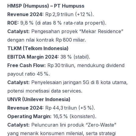
HMSP (Humpuss) – PT Humpuss
Revenue 2024:
Rp 2,9 triliun (+12 %).
ROE:
9,8 % (di atas 8 % rata‑rata properti).
Catalyst:
Pengesahan proyek “Mekar Residence”
dengan nilai kontrak Rp 800 miliar.
TLKM (Telkom Indonesia)
EBITDA Margin 2024:
38 % (stabil).
Free Cash Flow:
Rp 30 triliun, mendukung dividend
payout ratio 45 %.
Catalyst:
Penyelesaian jaringan 5G di 8 kota utama,
potensi monetisasi data services.
UNVR (Unilever Indonesia)
Revenue 2024:
Rp 44,3 triliun (+5 %).
Operating Margin:
16,5 % (konsisten).
Catalyst:
Peluncuran lini produk “Zero‑Waste”
yang menarik konsumen milenial, serta strategi