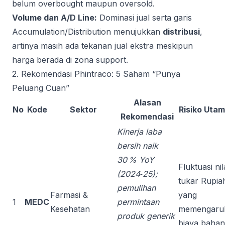
belum overbought maupun oversold.
Volume dan A/D Line:
Dominasi jual serta garis
Accumulation/Distribution menujukkan
distribusi
,
artinya masih ada tekanan jual ekstra meskipun
harga berada di zona support.
2. Rekomendasi Phintraco: 5 Saham “Punya
Peluang Cuan”
Alasan
No
Kode
Sektor
Risiko Uta
Rekomendasi
Kinerja laba
bersih naik
30 % YoY
Fluktuasi nil
(2024‑25);
tukar Rupia
pemulihan
Farmasi &
yang
1
MEDC
permintaan
Kesehatan
memengaru
produk generik
biaya bahan