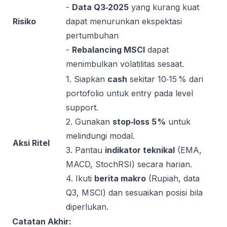
-
Data Q3‑2025
yang kurang kuat
Risiko
dapat menurunkan ekspektasi
pertumbuhan
-
Rebalancing MSCI
dapat
menimbulkan volatilitas sesaat.
1. Siapkan
cash
sekitar 10‑15 % dari
portofolio untuk entry pada level
support.
2. Gunakan
stop‑loss 5 %
untuk
melindungi modal.
Aksi Ritel
3. Pantau
indikator teknikal
(EMA,
MACD, StochRSI) secara harian.
4. Ikuti
berita makro
(Rupiah, data
Q3, MSCI) dan sesuaikan posisi bila
diperlukan.
Catatan Akhir: