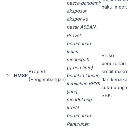
pasca‑pandemi;
baku impor.
eksposur
ekspor ke
pasar ASEAN.
Proyek
perumahan
kelas
Risiko
menengah
penurunan
(green time)
Properti
kredit makr
2
HMSP
berjalan lancar;
(Pengembangan)
dan kenaika
kebijakan BPSK
suku bunga
yang
SBK.
mendukung
kredit
perumahan.
Penurunan