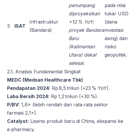
penumpang
pada nilai
diproyeksikan
tukar USD
Infrastruktur
+12 % YoY;
(dana
5
ISAT
(Bandara)
proyek Bandara
investasi
Baru
asing) dan
(Kalimantan
risiko
Utara) dekat
geopolitik.
selesai.
2.1. Analisis Fundamental Singkat
MEDC (Medsan Healthcare Tbk)
Pendapatan 2024:
Rp 8,5 triliun (+23 % YoY).
Laba Bersih 2024:
Rp 1,2 triliun (+30 %).
P/BV:
1,6× (lebih rendah dari rata‑rata sektor
farmasi 2,1×).
Catalyst:
Lisensi produk baru di China, ekspansi ke
e‑pharmacy.