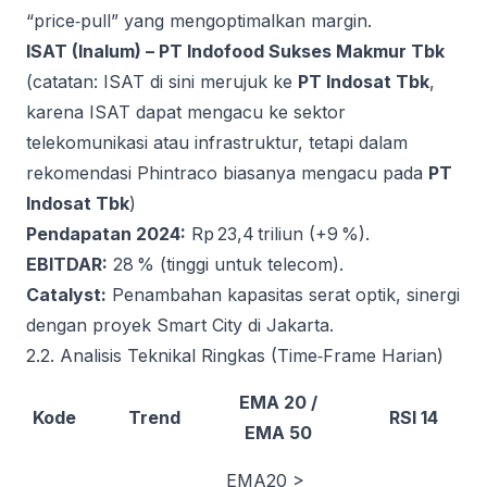
“price‑pull” yang mengoptimalkan margin.
ISAT (Inalum) – PT Indofood Sukses Makmur Tbk
(catatan: ISAT di sini merujuk ke
PT Indosat Tbk
,
karena ISAT dapat mengacu ke sektor
telekomunikasi atau infrastruktur, tetapi dalam
rekomendasi Phintraco biasanya mengacu pada
PT
Indosat Tbk
)
Pendapatan 2024:
Rp 23,4 triliun (+9 %).
EBITDAR:
28 % (tinggi untuk telecom).
Catalyst:
Penambahan kapasitas serat optik, sinergi
dengan proyek Smart City di Jakarta.
2.2. Analisis Teknikal Ringkas (Time‑Frame Harian)
EMA 20 /
Kode
Trend
RSI 14
EMA 50
EMA20 >