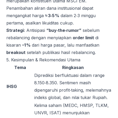
merupakan konstituen utama MSCI EM.
Penambahan aliran dana institusional dapat
mengangkat harga
≈ 3‑5 %
dalam 2‑3 minggu
pertama, asalkan likuiditas cukup.
Strategi:
Antisipasi
“buy‑the‑rumor”
sebelum
rebalancing dengan menyiapkan
order limit
di
kisaran
–1 %
dari harga pasar, lalu manfaatkan
breakout
setelah publikasi hasil rebalancing.
5. Kesimpulan & Rekomendasi Utama
Tema
Ringkasan
Diprediksi berfluktuasi dalam range
8.150‑8.350. Sentimen masih
IHSG
dipengaruhi profit‑taking, melemahnya
indeks global, dan nilai tukar Rupiah.
Kelima saham (MEDC, HMSP, TLKM,
UNVR, ISAT) menunjukkan