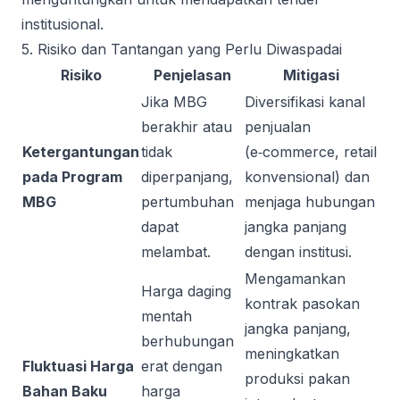
institusional.
5. Risiko dan Tantangan yang Perlu Diwaspadai
Risiko
Penjelasan
Mitigasi
Jika MBG
Diversifikasi kanal
berakhir atau
penjualan
Ketergantungan
tidak
(e‑commerce, retail
pada Program
diperpanjang,
konvensional) dan
MBG
pertumbuhan
menjaga hubungan
dapat
jangka panjang
melambat.
dengan institusi.
Mengamankan
Harga daging
kontrak pasokan
mentah
jangka panjang,
berhubungan
meningkatkan
Fluktuasi Harga
erat dengan
produksi pakan
Bahan Baku
harga