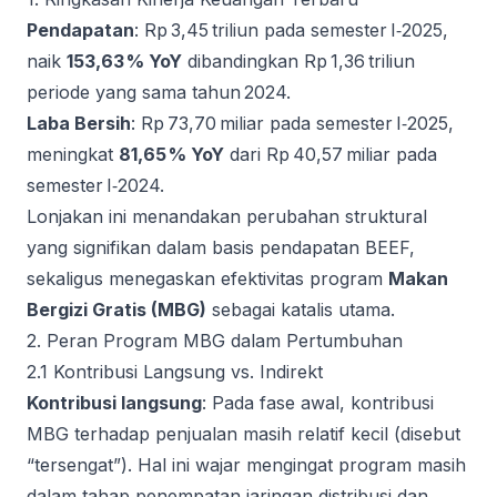
Pendapatan
: Rp 3,45 triliun pada semester I‑2025,
naik
153,63 % YoY
dibandingkan Rp 1,36 triliun
periode yang sama tahun 2024.
Laba Bersih
: Rp 73,70 miliar pada semester I‑2025,
meningkat
81,65 % YoY
dari Rp 40,57 miliar pada
semester I‑2024.
Lonjakan ini menandakan perubahan struktural
yang signifikan dalam basis pendapatan BEEF,
sekaligus menegaskan efektivitas program
Makan
Bergizi Gratis (MBG)
sebagai katalis utama.
2. Peran Program MBG dalam Pertumbuhan
2.1 Kontribusi Langsung vs. Indirekt
Kontribusi langsung
: Pada fase awal, kontribusi
MBG terhadap penjualan masih relatif kecil (disebut
“tersengat”). Hal ini wajar mengingat program masih
dalam tahap penempatan jaringan distribusi dan