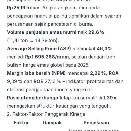
Rp 25,19 triliun
. Angka‑angka ini menandai
pencapaian finansial paling signifikan dalam sejarah
perusahaan sejak pencatatan di bursa.
Volume penjualan emas murni
naik
29,6 %
(11,41 ton → 14,79 ton).
Average Selling Price (ASP)
meningkat
46,3 %
menjadi
Rp 1.695.288/gram
, sejalan dengan tren
bullish harga emas global pada 2025.
Margin laba bersih (NPM)
mencapai
2,29 %
,
ROA
9,39 % dan
ROE
27,13 % – indikator profitabilitas dan
efisiensi penggunaan modal yang kuat.
Rasio utang berbunga
tetap konservatif di
1,39 x
,
menegaskan struktur keuangan yang tangguh.
2. Faktor‑Faktor Penggerak Kinerja
Faktor
Dampak
Penjelasan