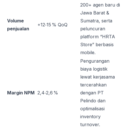
200+ agen baru di
Jawa Barat &
Volume
Sumatra, serta
+12‑15 % QoQ
penjualan
peluncuran
platform “HRTA
Store” berbasis
mobile.
Pengurangan
biaya logistik
lewat kerjasama
tercerahkan
Margin NPM
2,4‑2,6 %
dengan PT
Pelindo dan
optimalisasi
inventory
turnover.