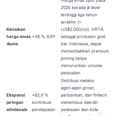
Harga emas spot pada
2025 berada di level
tertinggi tiga tahun
terakhir (≈
Kenaikan
US$2.000/oz). HRTA,
harga emas
+46 % ASP
sebagai produsen gold
dunia
bar Indonesia, dapat
memanfaatkan premium
pricing tanpa
menurunkan volume
penjualan.
Distribusi melalui
agen‑agen grosir,
Ekspansi
+82,6 %
perbankan, dan fintech
jaringan
kontribusi
menembus daerah
wholesale
pendapatan
pedesaan dan kota