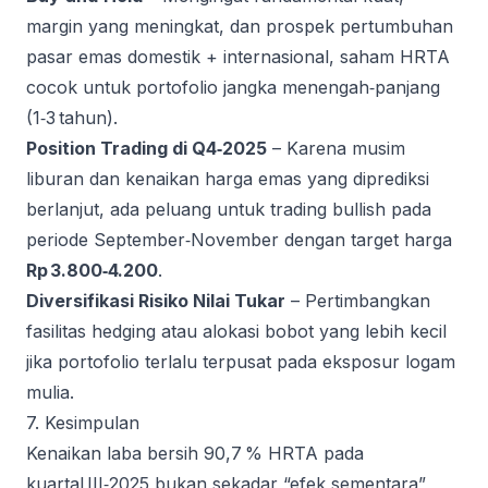
margin yang meningkat, dan prospek pertumbuhan
pasar emas domestik + internasional, saham HRTA
cocok untuk portofolio jangka menengah‑panjang
(1‑3 tahun).
Position Trading di Q4‑2025
– Karena musim
liburan dan kenaikan harga emas yang diprediksi
berlanjut, ada peluang untuk trading bullish pada
periode September‑November dengan target harga
Rp 3.800‑4.200
.
Diversifikasi Risiko Nilai Tukar
– Pertimbangkan
fasilitas hedging atau alokasi bobot yang lebih kecil
jika portofolio terlalu terpusat pada eksposur logam
mulia.
7. Kesimpulan
Kenaikan laba bersih 90,7 % HRTA pada
kuartal III‑2025 bukan sekadar “efek sementara”