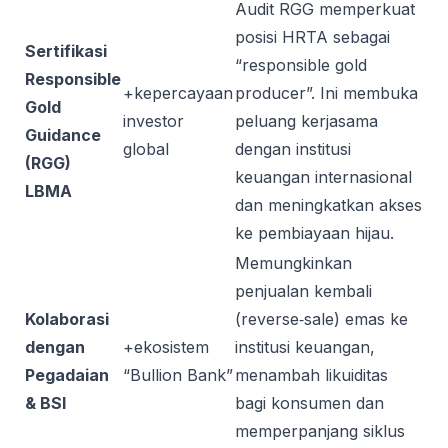
Audit RGG memperkuat
posisi HRTA sebagai
Sertifikasi
“responsible gold
Responsible
+kepercayaan
producer”. Ini membuka
Gold
investor
peluang kerjasama
Guidance
global
dengan institusi
(RGG)
keuangan internasional
LBMA
dan meningkatkan akses
ke pembiayaan hijau.
Memungkinkan
penjualan kembali
Kolaborasi
(reverse‑sale) emas ke
dengan
+ekosistem
institusi keuangan,
Pegadaian
“Bullion Bank”
menambah likuiditas
& BSI
bagi konsumen dan
memperpanjang siklus