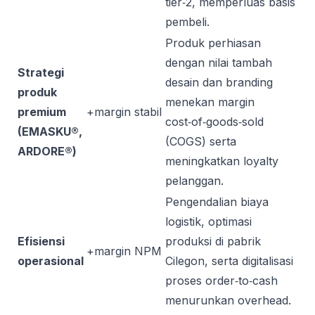
tier‑2, memperluas basis
pembeli.
Produk perhiasan
dengan nilai tambah
Strategi
desain dan branding
produk
menekan margin
premium
+margin stabil
cost‑of‑goods‑sold
(EMASKU®,
(COGS) serta
ARDORE®)
meningkatkan loyalty
pelanggan.
Pengendalian biaya
logistik, optimasi
Efisiensi
produksi di pabrik
+margin NPM
operasional
Cilegon, serta digitalisasi
proses order‑to‑cash
menurunkan overhead.