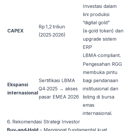
Investasi dalam
lini produksi
“digital gold”
Rp 1,2 triliun
CAPEX
(e‑gold token) dan
(2025‑2026)
upgrade sistem
ERP
LBMA‑compliant.
Pengesahan RGG
membuka pintu
Sertifikasi LBMA
bagi pendanaan
Ekspansi
Q4‑2025 → akses
institusional dan
internasional
pasar EMEA 2026
listing di bursa
emas
internasional.
6. Rekomendasi Strategi Investor
Buy‑and‑Hold
– Mengingat fundamental kuat,