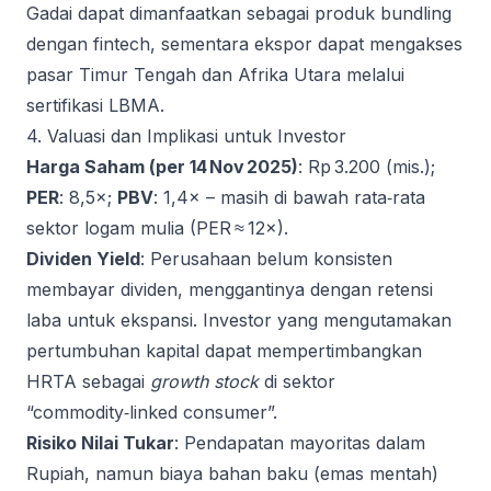
Gadai dapat dimanfaatkan sebagai produk bundling
dengan fintech, sementara ekspor dapat mengakses
pasar Timur Tengah dan Afrika Utara melalui
sertifikasi LBMA.
4. Valuasi dan Implikasi untuk Investor
Harga Saham (per 14 Nov 2025)
: Rp 3.200 (mis.);
PER
: 8,5×;
PBV
: 1,4× – masih di bawah rata‑rata
sektor logam mulia (PER ≈ 12×).
Dividen Yield
: Perusahaan belum konsisten
membayar dividen, menggantinya dengan retensi
laba untuk ekspansi. Investor yang mengutamakan
pertumbuhan kapital dapat mempertimbangkan
HRTA sebagai
growth stock
di sektor
“commodity‑linked consumer”.
Risiko Nilai Tukar
: Pendapatan mayoritas dalam
Rupiah, namun biaya bahan baku (emas mentah)