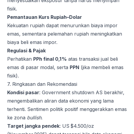
menyesuaikan eksposur tanpa harus menyimpan
fisik.
Pemantauan Kurs Rupiah–Dolar
Kekuatan rupiah dapat menurunkan biaya impor
emas, sementara pelemahan rupiah meningkatkan
biaya beli emas impor.
Regulasi & Pajak
Perhatikan
PPh final 0,1 %
atas transaksi jual beli
emas di pasar modal, serta
PPN
(jika membeli emas
fisik).
7. Ringkasan dan Rekomendasi
Kondisi pasar
: Government shutdown AS berakhir,
mengembalikan aliran data ekonomi yang lama
terhenti. Sentimen politik positif menggerakkan emas
ke zona
bullish
.
Target jangka pendek
: US $4.500/oz