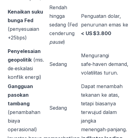
Rendah
Kenaikan suku
hingga
Penguatan dolar,
bunga Fed
sedang (Fed
penurunan emas ke
(penyesuaian
cenderung
< US $3.800
+25bps)
pause
)
Penyelesaian
Mengurangi
geopolitik
(mis.
Sedang
safe‑haven demand,
de‑eskalasi
volatilitas turun.
konflik energi)
Gangguan
Dapat menambah
pasokan
tekanan ke atas,
tambang
tetapi biasanya
Sedang
(penambahan
terwujud dalam
biaya
jangka
operasional)
menengah‑panjang.