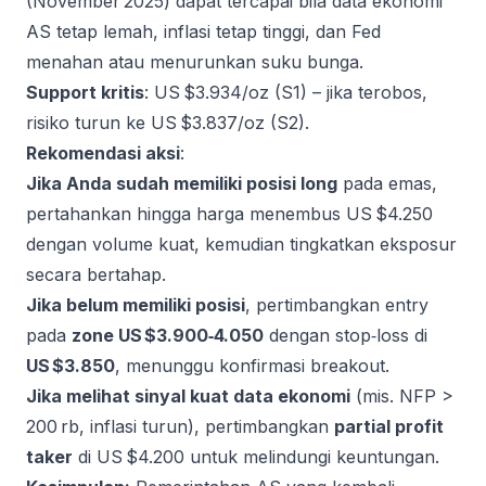
(November 2025) dapat tercapai bila data ekonomi
AS tetap lemah, inflasi tetap tinggi, dan Fed
menahan atau menurunkan suku bunga.
Support kritis
: US $3.934/oz (S1) – jika terobos,
risiko turun ke US $3.837/oz (S2).
Rekomendasi aksi
:
Jika Anda sudah memiliki posisi long
pada emas,
pertahankan hingga harga menembus US $4.250
dengan volume kuat, kemudian tingkatkan eksposur
secara bertahap.
Jika belum memiliki posisi
, pertimbangkan entry
pada
zone US $3.900‑4.050
dengan stop‑loss di
US $3.850
, menunggu konfirmasi breakout.
Jika melihat sinyal kuat data ekonomi
(mis. NFP >
200 rb, inflasi turun), pertimbangkan
partial profit
taker
di US $4.200 untuk melindungi keuntungan.