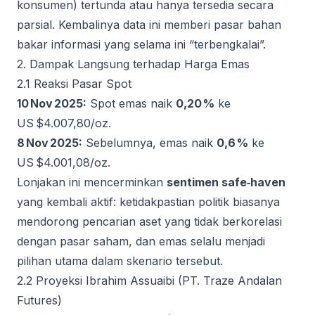
konsumen) tertunda atau hanya tersedia secara
parsial. Kembalinya data ini memberi pasar bahan
bakar informasi yang selama ini “terbengkalai”.
2. Dampak Langsung terhadap Harga Emas
2.1 Reaksi Pasar Spot
10 Nov 2025:
Spot emas naik
0,20 %
ke
US $4.007,80/oz.
8 Nov 2025:
Sebelumnya, emas naik
0,6 %
ke
US $4.001,08/oz.
Lonjakan ini mencerminkan
sentimen safe‑haven
yang kembali aktif: ketidakpastian politik biasanya
mendorong pencarian aset yang tidak berkorelasi
dengan pasar saham, dan emas selalu menjadi
pilihan utama dalam skenario tersebut.
2.2 Proyeksi Ibrahim Assuaibi (PT. Traze Andalan
Futures)