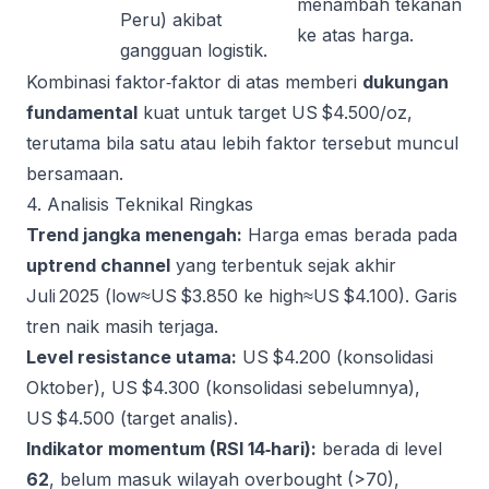
menambah tekanan
Peru) akibat
ke atas harga.
gangguan logistik.
Kombinasi faktor‑faktor di atas memberi
dukungan
fundamental
kuat untuk target US $4.500/oz,
terutama bila satu atau lebih faktor tersebut muncul
bersamaan.
4. Analisis Teknikal Ringkas
Trend jangka menengah:
Harga emas berada pada
uptrend channel
yang terbentuk sejak akhir
Juli 2025 (low≈US $3.850 ke high≈US $4.100). Garis
tren naik masih terjaga.
Level resistance utama:
US $4.200 (konsolidasi
Oktober), US $4.300 (konsolidasi sebelumnya),
US $4.500 (target analis).
Indikator momentum (RSI 14‑hari):
berada di level
62
, belum masuk wilayah overbought (>70),