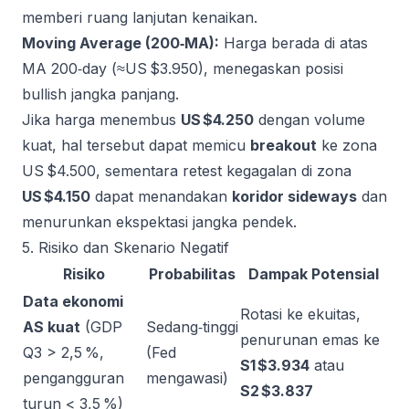
memberi ruang lanjutan kenaikan.
Moving Average (200‑MA):
Harga berada di atas
MA 200‑day (≈US $3.950), menegaskan posisi
bullish jangka panjang.
Jika harga menembus
US $4.250
dengan volume
kuat, hal tersebut dapat memicu
breakout
ke zona
US $4.500, sementara retest kegagalan di zona
US $4.150
dapat menandakan
koridor sideways
dan
menurunkan ekspektasi jangka pendek.
5. Risiko dan Skenario Negatif
Risiko
Probabilitas
Dampak Potensial
Data ekonomi
Rotasi ke ekuitas,
AS kuat
(GDP
Sedang‑tinggi
penurunan emas ke
Q3 > 2,5 %,
(Fed
S1 $3.934
atau
pengangguran
mengawasi)
S2 $3.837
turun < 3,5 %)