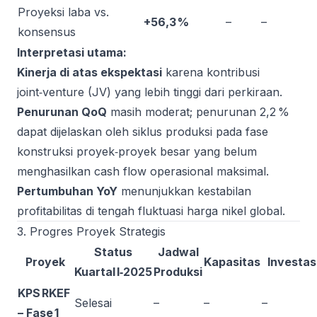
Proyeksi laba vs.
+56,3 %
–
–
konsensus
Interpretasi utama:
Kinerja di atas ekspektasi
karena kontribusi
joint‑venture (JV) yang lebih tinggi dari perkiraan.
Penurunan QoQ
masih moderat; penurunan 2,2 %
dapat dijelaskan oleh siklus produksi pada fase
konstruksi proyek‑proyek besar yang belum
menghasilkan cash flow operasional maksimal.
Pertumbuhan YoY
menunjukkan kestabilan
profitabilitas di tengah fluktuasi harga nikel global.
3. Progres Proyek Strategis
Status
Jadwal
Proyek
Kapasitas
Investas
Kuartal I‑2025
Produksi
KPS RKEF
Selesai
–
–
–
– Fase 1