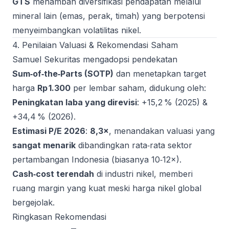
GTS
menambah diversifikasi pendapatan melalui
mineral lain (emas, perak, timah) yang berpotensi
menyeimbangkan volatilitas nikel.
4. Penilaian Valuasi & Rekomendasi Saham
Samuel Sekuritas mengadopsi pendekatan
Sum‑of‑the‑Parts (SOTP)
dan menetapkan target
harga
Rp 1.300
per lembar saham, didukung oleh:
Peningkatan laba yang direvisi
: +15,2 % (2025) &
+34,4 % (2026).
Estimasi P/E 2026
:
8,3×
, menandakan valuasi yang
sangat menarik
dibandingkan rata‑rata sektor
pertambangan Indonesia (biasanya 10‑12×).
Cash‑cost terendah
di industri nikel, memberi
ruang margin yang kuat meski harga nikel global
bergejolak.
Ringkasan Rekomendasi