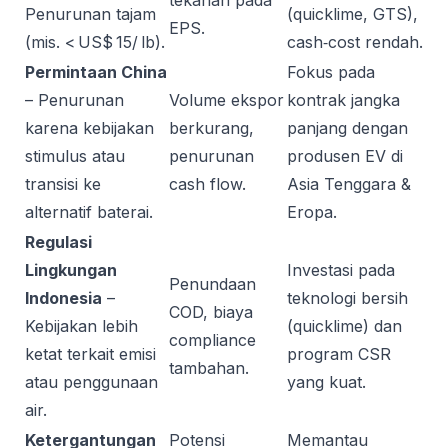
tekanan pada
Penurunan tajam
(quicklime, GTS),
EPS.
(mis. < US$ 15/ lb).
cash‑cost rendah.
Permintaan China
Fokus pada
– Penurunan
Volume ekspor
kontrak jangka
karena kebijakan
berkurang,
panjang dengan
stimulus atau
penurunan
produsen EV di
transisi ke
cash flow.
Asia Tenggara &
alternatif baterai.
Eropa.
Regulasi
Lingkungan
Investasi pada
Penundaan
Indonesia
–
teknologi bersih
COD, biaya
Kebijakan lebih
(quicklime) dan
compliance
ketat terkait emisi
program CSR
tambahan.
atau penggunaan
yang kuat.
air.
Ketergantungan
Potensi
Memantau