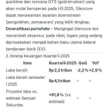
quicklime dan rencana GTS (gold‑tin‑silver) yang
akan mulai beroperasi pada H2‑2025, Glencore
dapat menawarkan layanan downstream
(pengolahan, pemasaran) yang lebih lengkap.
Diversifikasi portofolio
– Mengingat Glencore kini
menambah eksposur pada nikel, logam yang sedang
diproyeksikan menjadi bahan baku utama baterai
kendaraan listrik (EV).
2. Kinerja Keuangan Kuartal II‑2025
Item
Kuartal II‑2025
QoQ
YoY
Laba bersih
Rp 2,2 triliun
‑2,2 %
+2,9 %
Laba bersih semester
Rp 4,1 triliun
–
–
I 2025
Proyeksi laba vs.
+61,8 %
(vs.
estimasi Samuel
–
–
estimasi)
Sekuritas