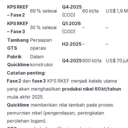
KPS RKEF
Q4‑2025
69 % selesai
60 kt/ta
US$ 1,9 M
– Fase 2
(COD)
KPS RKEF
Q1‑2026
30 % selesai
–
–
– Fase 3
(COD)
Tambang
Persiapan
H2‑2025
–
–
GTS
operasi
Pabrik
Dalam
Q4‑2025
600 kt/ta
US$ 70 ju
Quicklime
konstruksi
Catatan penting:
Fase 2
dan
fase 3
KPS RKEF menjadi katalis utama
yang akan menghasilkan
produksi nikel 60 kt/tahun
mulai akhir 2025.
Quicklime
memberikan nilai tambah pada proses
pemurnian nikel (pengendapan, peningkatan
perolehan logam).