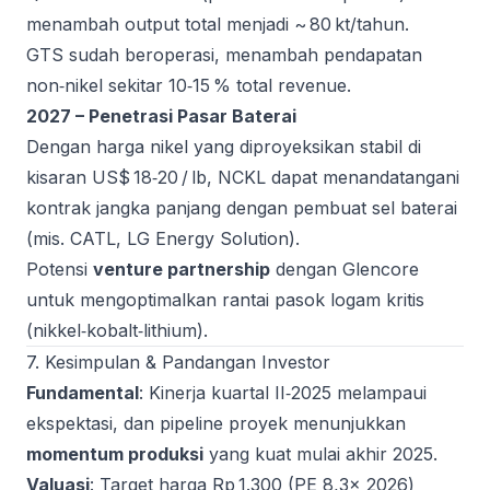
menambah output total menjadi ~ 80 kt/tahun.
GTS sudah beroperasi, menambah pendapatan
non‑nikel sekitar 10‑15 % total revenue.
2027 – Penetrasi Pasar Baterai
Dengan harga nikel yang diproyeksikan stabil di
kisaran US$ 18‑20 / lb, NCKL dapat menandatangani
kontrak jangka panjang dengan pembuat sel baterai
(mis. CATL, LG Energy Solution).
Potensi
venture partnership
dengan Glencore
untuk mengoptimalkan rantai pasok logam kritis
(nikkel‑kobalt‑lithium).
7. Kesimpulan & Pandangan Investor
Fundamental
: Kinerja kuartal II‑2025 melampaui
ekspektasi, dan pipeline proyek menunjukkan
momentum produksi
yang kuat mulai akhir 2025.
Valuasi
: Target harga Rp 1.300 (PE 8,3× 2026)