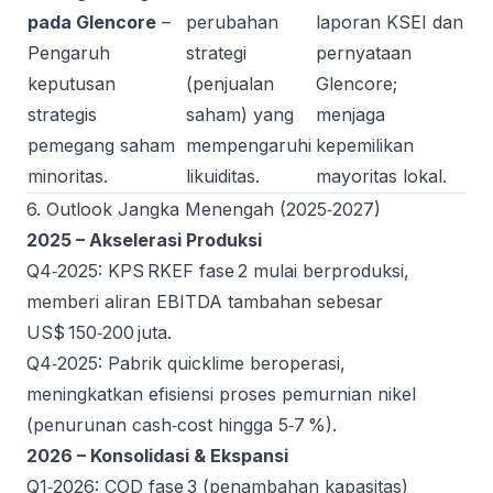
pada Glencore
–
perubahan
laporan KSEI dan
Pengaruh
strategi
pernyataan
keputusan
(penjualan
Glencore;
strategis
saham) yang
menjaga
pemegang saham
mempengaruhi
kepemilikan
minoritas.
likuiditas.
mayoritas lokal.
6. Outlook Jangka Menengah (2025‑2027)
2025 – Akselerasi Produksi
Q4‑2025: KPS RKEF fase 2 mulai berproduksi,
memberi aliran EBITDA tambahan sebesar
US$ 150‑200 juta.
Q4‑2025: Pabrik quicklime beroperasi,
meningkatkan efisiensi proses pemurnian nikel
(penurunan cash‑cost hingga 5‑7 %).
2026 – Konsolidasi & Ekspansi
Q1‑2026: COD fase 3 (penambahan kapasitas)