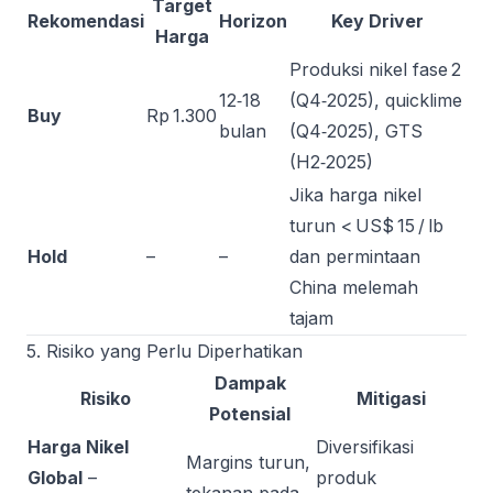
Target
Rekomendasi
Horizon
Key Driver
Harga
Produksi nikel fase 2
12‑18
(Q4‑2025), quicklime
Buy
Rp 1.300
bulan
(Q4‑2025), GTS
(H2‑2025)
Jika harga nikel
turun < US$ 15 / lb
Hold
–
–
dan permintaan
China melemah
tajam
5. Risiko yang Perlu Diperhatikan
Dampak
Risiko
Mitigasi
Potensial
Harga Nikel
Diversifikasi
Margins turun,
Global
–
produk