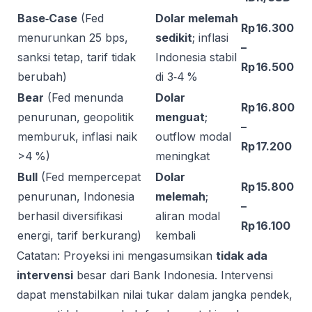
Base‑Case
(Fed
Dolar melemah
Rp 16.300
menurunkan 25 bps,
sedikit
; inflasi
–
sanksi tetap, tarif tidak
Indonesia stabil
Rp 16.500
berubah)
di 3‑4 %
Bear
(Fed menunda
Dolar
Rp 16.800
penurunan, geopolitik
menguat
;
–
memburuk, inflasi naik
outflow modal
Rp 17.200
>4 %)
meningkat
Bull
(Fed mempercepat
Dolar
Rp 15.800
penurunan, Indonesia
melemah
;
–
berhasil diversifikasi
aliran modal
Rp 16.100
energi, tarif berkurang)
kembali
Catatan: Proyeksi ini mengasumsikan
tidak ada
intervensi
besar dari Bank Indonesia. Intervensi
dapat menstabilkan nilai tukar dalam jangka pendek,