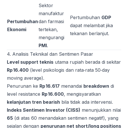
Sektor
manufaktur
Pertumbuhan
GDP
Pertumbuhan
dan farmasi
dapat melambat jika
Ekonomi
tertekan,
tekanan berlanjut.
mengurangi
PMI
.
4. Analisis Teknikal dan Sentimen Pasar
Level support teknis
utama rupiah berada di sekitar
Rp 16.400
(level psikologis dan rata‑rata 50‑day
moving average).
Penurunan ke
Rp 16.617
menandai
breakdown
di
level resistance
Rp 16.600
, mengisyaratkan
kelanjutan tren bearish
bila tidak ada intervensi.
Indeks Sentimen Investor (CISS)
menunjukkan nilai
65
(di atas 60 menandakan sentimen negatif), yang
sejalan dengan
penurunan net short/long positions