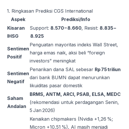
1. Ringkasan Prediksi CGS International
Aspek
Prediksi/Info
Kisaran
Support:
8.570 – 8.660
, Resist:
8.835 –
IHSG
8.925
Penguatan mayoritas indeks Wall Street,
Sentimen
harga emas naik, aksi beli “foreign
Positif
investors” meningkat
Penarikan dana SAL sebesar
Rp 75 triliun
Sentimen
dari bank BUMN dapat menurunkan
Negatif
likuiditas pasar domestik
BRMS, ANTM, ARCI, PSAB, ELSA, MEDC
Saham
(rekomendasi untuk perdagangan Senin,
Andalan
5 Jan 2026)
Kenaikan chipmakers (Nvidia +1,26 %;
Micron +10,51 %), AI masih menjadi