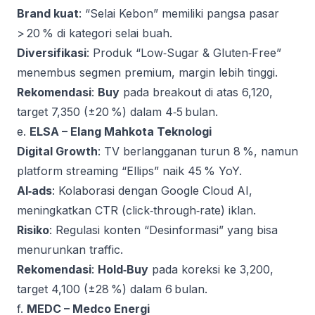
Brand kuat
: “Selai Kebon” memiliki pangsa pasar
> 20 % di kategori selai buah.
Diversifikasi
: Produk “Low‑Sugar & Gluten‑Free”
menembus segmen premium, margin lebih tinggi.
Rekomendasi
:
Buy
pada breakout di atas 6,120,
target 7,350 (±20 %) dalam 4‑5 bulan.
e.
ELSA – Elang Mahkota Teknologi
Digital Growth
: TV berlangganan turun 8 %, namun
platform streaming “Ellips” naik 45 % YoY.
AI‑ads
: Kolaborasi dengan Google Cloud AI,
meningkatkan CTR (click‑through‑rate) iklan.
Risiko
: Regulasi konten “Desinformasi” yang bisa
menurunkan traffic.
Rekomendasi
:
Hold‑Buy
pada koreksi ke 3,200,
target 4,100 (±28 %) dalam 6 bulan.
f.
MEDC – Medco Energi