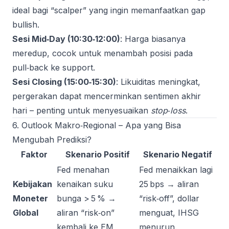
ideal bagi “scalper” yang ingin memanfaatkan gap
bullish.
Sesi Mid‑Day (10:30‑12:00)
: Harga biasanya
meredup, cocok untuk menambah posisi pada
pull‑back ke support.
Sesi Closing (15:00‑15:30)
: Likuiditas meningkat,
pergerakan dapat mencerminkan sentimen akhir
hari – penting untuk menyesuaikan
stop‑loss
.
6. Outlook Makro‑Regional – Apa yang Bisa
Mengubah Prediksi?
Faktor
Skenario Positif
Skenario Negatif
Fed menahan
Fed menaikkan lagi
Kebijakan
kenaikan suku
25 bps → aliran
Moneter
bunga > 5 % →
“risk‑off”, dollar
Global
aliran “risk‑on”
menguat, IHSG
kembali ke EM
menurun.