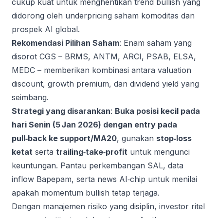
cukup kuat untuk menghentikan trend bullish yang
didorong oleh underpricing saham komoditas dan
prospek AI global.
Rekomendasi Pilihan Saham
: Enam saham yang
disorot CGS – BRMS, ANTM, ARCI, PSAB, ELSA,
MEDC – memberikan kombinasi antara valuation
discount, growth premium, dan dividend yield yang
seimbang.
Strategi yang disarankan
:
Buka posisi kecil pada
hari Senin (5 Jan 2026) dengan entry pada
pull‑back ke support/MA20
, gunakan
stop‑loss
ketat
serta
trailing‑take‑profit
untuk mengunci
keuntungan. Pantau perkembangan SAL, data
inflow Bapepam, serta news AI‑chip untuk menilai
apakah momentum bullish tetap terjaga.
Dengan manajemen risiko yang disiplin, investor ritel