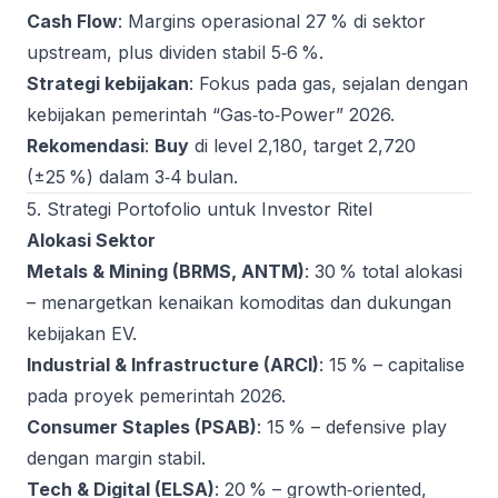
Cash Flow
: Margins operasional 27 % di sektor
upstream, plus dividen stabil 5‑6 %.
Strategi kebijakan
: Fokus pada gas, sejalan dengan
kebijakan pemerintah “Gas‑to‑Power” 2026.
Rekomendasi
:
Buy
di level 2,180, target 2,720
(±25 %) dalam 3‑4 bulan.
5. Strategi Portofolio untuk Investor Ritel
Alokasi Sektor
Metals & Mining (BRMS, ANTM)
: 30 % total alokasi
– menargetkan kenaikan komoditas dan dukungan
kebijakan EV.
Industrial & Infrastructure (ARCI)
: 15 % – capitalise
pada proyek pemerintah 2026.
Consumer Staples (PSAB)
: 15 % – defensive play
dengan margin stabil.
Tech & Digital (ELSA)
: 20 % – growth‑oriented,