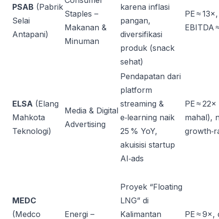
Consumer
PSAB
(Pabrik
karena inflasi
Staples –
PE ≈ 13×
Selai
pangan,
Makanan &
EBITDA ≈
Antapani)
diversifikasi
Minuman
produk (snack
sehat)
Pendapatan dari
platform
ELSA
(Elang
streaming &
PE ≈ 22× 
Media & Digital
Mahkota
e‑learning naik
mahal),
Advertising
Teknologi)
25 % YoY,
growth‑r
akuisisi startup
AI‑ads
Proyek “Floating
MEDC
LNG” di
(Medco
Energi –
Kalimantan
PE ≈ 9×, 