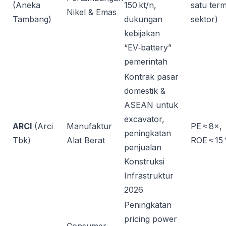
(Aneka
150 kt/n,
satu ter
Nikel & Emas
Tambang)
dukungan
sektor)
kebijakan
“EV‑battery”
pemerintah
Kontrak pasar
domestik &
ASEAN untuk
excavator,
ARCI
(Arci
Manufaktur
PE ≈ 8×,
peningkatan
Tbk)
Alat Berat
ROE ≈ 15
penjualan
Konstruksi
Infrastruktur
2026
Peningkatan
pricing power