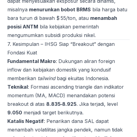
dapat menyesuaikan eksposur secara dinamis,
misalnya
menurunkan bobot BRMS
bila harga batu
bara turun di bawah $ 55/ton, atau
menambah
posisi ANTM
bila kebijakan pemerintah
mengumumkan subsidi produksi nikel.
7. Kesimpulan – IHSG Siap “Breakout” dengan
Fondasi Kuat
Fundamental Makro
: Dukungan aliran foreign
inflow dan kebijakan domestik yang kondusif
memberikan
tailwind
bagi ekuitas Indonesia.
Teknikal
: Formasi ascending triangle dan indikator
momentum (MA, MACD) menandakan potensi
breakout di atas
8.835‑8.925
. Jika terjadi, level
9.050
menjadi target berikutnya.
Katalis Negatif
: Penarikan dana SAL dapat
menambah volatilitas jangka pendek, namun tidak