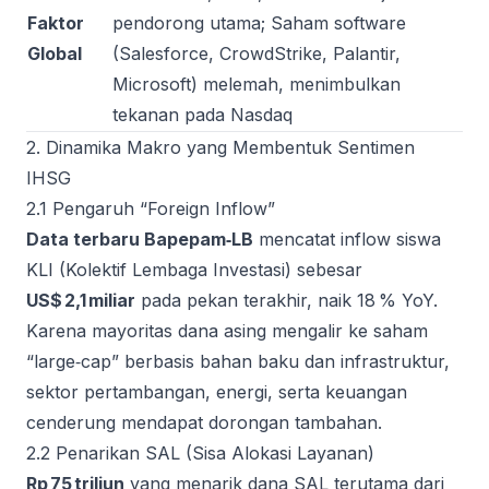
Faktor
pendorong utama; Saham software
Global
(Salesforce, CrowdStrike, Palantir,
Microsoft) melemah, menimbulkan
tekanan pada Nasdaq
2. Dinamika Makro yang Membentuk Sentimen
IHSG
2.1 Pengaruh “Foreign Inflow”
Data terbaru Bapepam‑LB
mencatat inflow siswa
KLI (Kolektif Lembaga Investasi) sebesar
US$ 2,1 miliar
pada pekan terakhir, naik 18 % YoY.
Karena mayoritas dana asing mengalir ke saham
“large‑cap” berbasis bahan baku dan infrastruktur,
sektor pertambangan, energi, serta keuangan
cenderung mendapat dorongan tambahan.
2.2 Penarikan SAL (Sisa Alokasi Layanan)
Rp 75 triliun
yang menarik dana SAL terutama dari