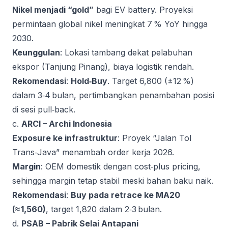
Nikel menjadi “gold”
bagi EV battery. Proyeksi
permintaan global nikel meningkat 7 % YoY hingga
2030.
Keunggulan
: Lokasi tambang dekat pelabuhan
ekspor (Tanjung Pinang), biaya logistik rendah.
Rekomendasi
:
Hold‑Buy
. Target 6,800 (±12 %)
dalam 3‑4 bulan, pertimbangkan penambahan posisi
di sesi pull‑back.
c.
ARCI – Archi Indonesia
Exposure ke infrastruktur
: Proyek “Jalan Tol
Trans‑Java” menambah order kerja 2026.
Margin
: OEM domestik dengan cost‑plus pricing,
sehingga margin tetap stabil meski bahan baku naik.
Rekomendasi
:
Buy pada retrace ke MA20
(≈ 1,560)
, target 1,820 dalam 2‑3 bulan.
d.
PSAB – Pabrik Selai Antapani