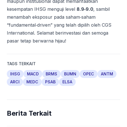
maupun institusional dapat memanfaatkan
kesempatan IHSG menguji level
8.9‑9.0
, sambil
menambah eksposur pada saham‑saham
“fundamental‑driven” yang telah dipilih oleh CGS
International. Selamat berinvestasi dan semoga
pasar tetap berwarna hijau!
TAGS TERKAIT
IHSG
MACD
BRMS
BUMN
OPEC
ANTM
ARCI
MEDC
PSAB
ELSA
Berita Terkait