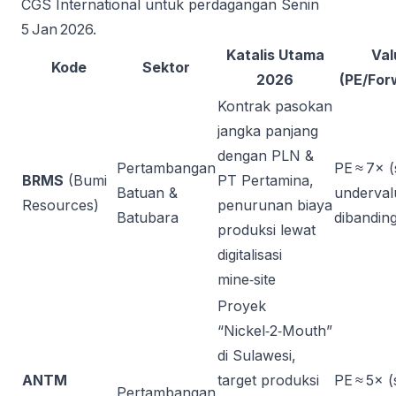
CGS International untuk perdagangan Senin
5 Jan 2026.
Katalis Utama
Val
Kode
Sektor
2026
(PE/For
Kontrak pasokan
jangka panjang
dengan PLN &
Pertambangan
PE ≈ 7× 
BRMS
(Bumi
PT Pertamina,
Batuan &
underval
Resources)
penurunan biaya
Batubara
dibandin
produksi lewat
digitalisasi
mine‑site
Proyek
“Nickel‑2‑Mouth”
di Sulawesi,
ANTM
target produksi
PE ≈ 5× (
Pertambangan