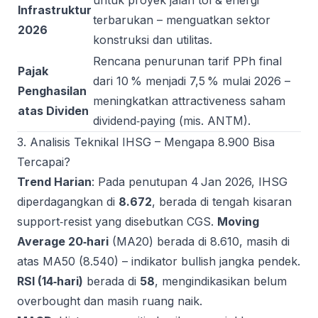
untuk proyek jalan tol & energi
Infrastruktur
terbarukan – menguatkan sektor
2026
konstruksi dan utilitas.
Rencana penurunan tarif PPh final
Pajak
dari 10 % menjadi 7,5 % mulai 2026 –
Penghasilan
meningkatkan attractiveness saham
atas Dividen
dividend‑paying (mis. ANTM).
3. Analisis Teknikal IHSG – Mengapa 8.900 Bisa
Tercapai?
Trend Harian
: Pada penutupan 4 Jan 2026, IHSG
diperdagangkan di
8.672
, berada di tengah kisaran
support‑resist yang disebutkan CGS.
Moving
Average 20‑hari
(MA20) berada di 8.610, masih di
atas MA50 (8.540) – indikator bullish jangka pendek.
RSI (14‑hari)
berada di
58
, mengindikasikan belum
overbought dan masih ruang naik.