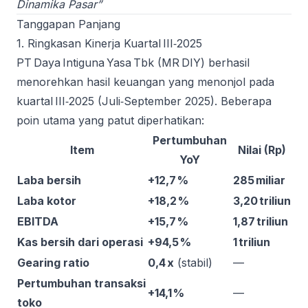
Dinamika Pasar”
Tanggapan Panjang
1. Ringkasan Kinerja Kuartal III‑2025
PT Daya Intiguna Yasa Tbk (MR DIY) berhasil
menorehkan hasil keuangan yang menonjol pada
kuartal III‑2025 (Juli‑September 2025). Beberapa
poin utama yang patut diperhatikan:
Pertumbuhan
Item
Nilai (Rp)
YoY
Laba bersih
+12,7 %
285 miliar
Laba kotor
+18,2 %
3,20 triliun
EBITDA
+15,7 %
1,87 triliun
Kas bersih dari operasi
+94,5 %
1 triliun
Gearing ratio
0,4 x
(stabil)
—
Pertumbuhan transaksi
+14,1 %
—
toko