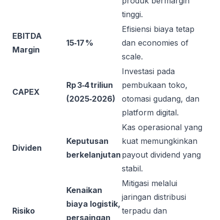
produk bermargin
tinggi.
Efisiensi biaya tetap
EBITDA
15‑17 %
dan economies of
Margin
scale.
Investasi pada
Rp 3‑4 triliun
pembukaan toko,
CAPEX
(2025‑2026)
otomasi gudang, dan
platform digital.
Kas operasional yang
Keputusan
kuat memungkinkan
Dividen
berkelanjutan
payout dividend yang
stabil.
Mitigasi melalui
Kenaikan
jaringan distribusi
biaya logistik,
Risiko
terpadu dan
persaingan