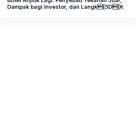
BUMI Anjlok Lagi: Penyebab Tekanan Jual,
Dampak bagi Investor, dan Langk[5D[K