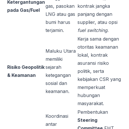
Ketergantungan
gas, pasokan
kontrak jangka
pada Gas/Fuel
LNG atau gas
panjang dengan
bumi harus
supplier, atau opsi
terjamin.
fuel switching
.
Kerja sama dengan
otoritas keamanan
Maluku Utara
lokal, kontrak
memiliki
asuransi risiko
Risiko Geopolitik
sejarah
politik, serta
& Keamanan
ketegangan
kebijakan CSR yang
sosial dan
memperkuat
keamanan.
hubungan
masyarakat.
Pembentukan
Koordinasi
Steering
antar
Committee
FHT