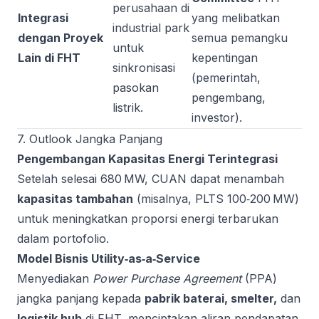
perusahaan di
Integrasi
yang melibatkan
industrial park
dengan Proyek
semua pemangku
untuk
Lain di FHT
kepentingan
sinkronisasi
(pemerintah,
pasokan
pengembang,
listrik.
investor).
7. Outlook Jangka Panjang
Pengembangan Kapasitas Energi Terintegrasi
Setelah selesai 680 MW, CUAN dapat menambah
kapasitas tambahan
(misalnya, PLTS 100‑200 MW)
untuk meningkatkan proporsi energi terbarukan
dalam portofolio.
Model Bisnis Utility‑as‑a‑Service
Menyediakan
Power Purchase Agreement
(PPA)
jangka panjang kepada
pabrik baterai, smelter,
dan
logistik hub
di FHT, menciptakan aliran pendapatan