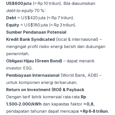
US$600 juta
(≈ Rp 10 triliun). Bila diasumsikan
debt‑to‑equity
70 %:
Debt
≈ US$420 juta (≈ Rp 7 triliun).
Equity
≈ US$180 juta (≈ Rp 3 triliun).
Sumber Pendanaan Potensial
Kredit Bank Syndicated
(local & internasional) –
mengingat profil risiko energi bersih dan dukungan
pemerintah.
Obligasi Hijau (Green Bond)
– dapat menarik
investor ESG.
Pembiayaan Internasional
(World Bank, ADB) –
untuk komponen energi terbarukan.
Return on Investment (ROI) & Payback
Dengan tarif listrik komersial rata‑rata
Rp
1.500‑2.000/kWh
dan kapasitas faktor
≈ 0,8
,
pendapatan tahunan dapat mencapai
≈ Rp 6‑8 triliun
.