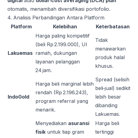
digital
atau
dollar‑cost averaging (DCA) plan
otomatis, menambah diversifikasi portofolio.
4. Analisis Perbandingan Antara Platform
Platform
Kelebihan
Keterbatasan
Harga paling kompetitif
Tidak
(beli Rp 2.199.000), UI
menawarkan
Lakuemas
ramah, dukungan
produk halal
layanan pelanggan
khusus.
24 jam.
Spread (selisih
Harga beli marginal lebih
beli‑jual) sedikit
rendah (Rp 2.196.243),
IndoGold
lebih besar
program referral yang
dibanding
menarik.
Lakuemas.
Menyediakan
asuransi
Harga beli
fisik
untuk tiap gram
tertinggi