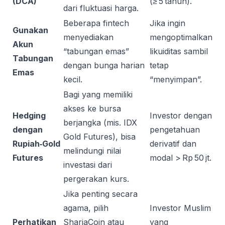
(DCA)
(≥ 5 tahun).
dari fluktuasi harga.
Beberapa fintech
Jika ingin
Gunakan
menyediakan
mengoptimalkan
Akun
“tabungan emas”
likuiditas sambil
Tabungan
dengan bunga harian
tetap
Emas
kecil.
“menyimpan”.
Bagi yang memiliki
akses ke bursa
Hedging
Investor dengan
berjangka (mis. IDX
dengan
pengetahuan
Gold Futures), bisa
Rupiah‑Gold
derivatif dan
melindungi nilai
Futures
modal > Rp 50 jt.
investasi dari
pergerakan kurs.
Jika penting secara
agama, pilih
Investor Muslim
Perhatikan
ShariaCoin atau
yang