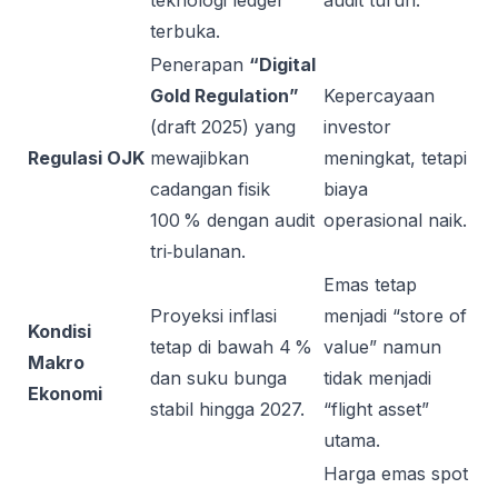
teknologi ledger
audit turun.
terbuka.
Penerapan
“Digital
Gold Regulation”
Kepercayaan
(draft 2025) yang
investor
Regulasi OJK
mewajibkan
meningkat, tetapi
cadangan fisik
biaya
100 % dengan audit
operasional naik.
tri‑bulanan.
Emas tetap
Proyeksi inflasi
menjadi “store of
Kondisi
tetap di bawah 4 %
value” namun
Makro
dan suku bunga
tidak menjadi
Ekonomi
stabil hingga 2027.
“flight asset”
utama.
Harga emas spot