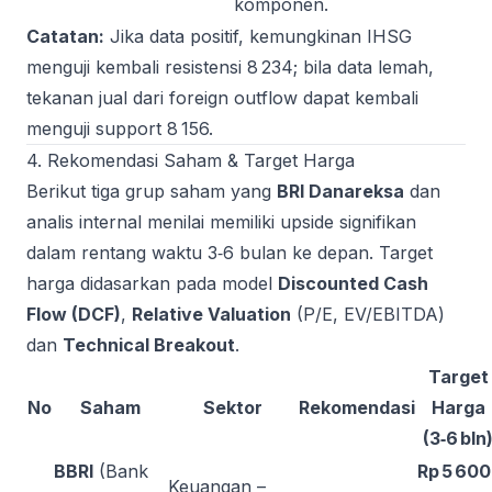
komponen.
Catatan:
Jika data positif, kemungkinan IHSG
menguji kembali resistensi 8 234; bila data lemah,
tekanan jual dari foreign outflow dapat kembali
menguji support 8 156.
4. Rekomendasi Saham & Target Harga
Berikut tiga grup saham yang
BRI Danareksa
dan
analis internal menilai memiliki upside signifikan
dalam rentang waktu 3‑6 bulan ke depan. Target
harga didasarkan pada model
Discounted Cash
Flow (DCF)
,
Relative Valuation
(P/E, EV/EBITDA)
dan
Technical Breakout
.
Target
No
Saham
Sektor
Rekomendasi
Harga
(3‑6 bln
BBRI
(Bank
Rp 5 600
Keuangan –