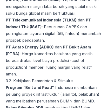
menegaskan margin laba bersih yang stabil meski
suku bunga global masih berfluktuasi.
PT Telekomunikasi Indonesia (TLKM)
dan
PT
Indosat Tbk (ISAT)
: Penurunan CAPEX dan
peningkatan layanan digital (5G, fintech) menambah
prospek pendapatan.
PT Adaro Energy (ADRO)
dan
PT Bukit Asam
(PTBA)
: Harga komoditas batubara yang masih
berada di atas level biaya produksi (cost of
production) memberi ruang margin yang relatif
aman.
3.2. Kebijakan Pemerintah & Stimulus
Program “Belt and Road”
Indonesia memberikan
peluang proyek infrastruktur (jalan tol, pelabuhan)
yang melibatkan perusahaan BUMN dan BUMD.
Paket Stimulus PDB
untuk sektor UMKM dan