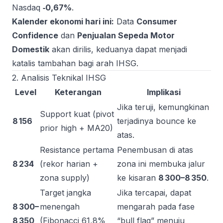
Nasdaq
‑0,67%
.
Kalender ekonomi hari ini:
Data
Consumer
Confidence
dan
Penjualan Sepeda Motor
Domestik
akan dirilis, keduanya dapat menjadi
katalis tambahan bagi arah IHSG.
2. Analisis Teknikal IHSG
Level
Keterangan
Implikasi
Jika teruji, kemungkinan
Support kuat (pivot
8 156
terjadinya bounce ke
prior high + MA20)
atas.
Resistance pertama
Penembusan di atas
8 234
(rekor harian +
zona ini membuka jalur
zona supply)
ke kisaran
8 300–8 350
.
Target jangka
Jika tercapai, dapat
8 300–
menengah
mengarah pada fase
8 350
(Fibonacci 61,8%
“bull flag” menuju