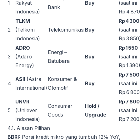
1
Rakyat
Buy
(saat ini
Bank
Indonesia)
Rp 4 870
TLKM
Rp 4 300
2
(Telkom
Telekomunikasi
Buy
(saat ini
Indonesia)
Rp 3 850
ADRO
Rp 1 550
Energi –
3
(Adaro
Buy
(saat ini
Batubara
Energy)
Rp 1 380
Rp 7 500
ASII
(Astra
Konsumer &
4
Buy
(saat ini
International)
Otomotif
Rp 6 800
UNVR
Rp 7 800
Consumer
Hold /
5
(Unilever
(saat ini
Goods
Upgrade
Indonesia)
Rp 7 200
4.1. Alasan Pilihan
BBRI:
Porsi kredit mikro yang tumbuh 12% YoY,