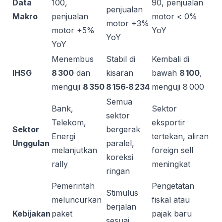
Data
100,
90, penjualan
penjualan
Makro
penjualan
motor < 0%
motor +3%
motor +5%
YoY
YoY
YoY
Menembus
Stabil di
Kembali di
IHSG
8 300
dan
kisaran
bawah
8 100
,
menguji
8 350
8 156‑8 234
menguji 8 000
Semua
Bank,
Sektor
sektor
Telekom,
eksportir
Sektor
bergerak
Energi
tertekan, aliran
Unggulan
paralel,
melanjutkan
foreign sell
koreksi
rally
meningkat
ringan
Pemerintah
Pengetatan
Stimulus
meluncurkan
fiskal atau
berjalan
Kebijakan
paket
pajak baru
sesuai