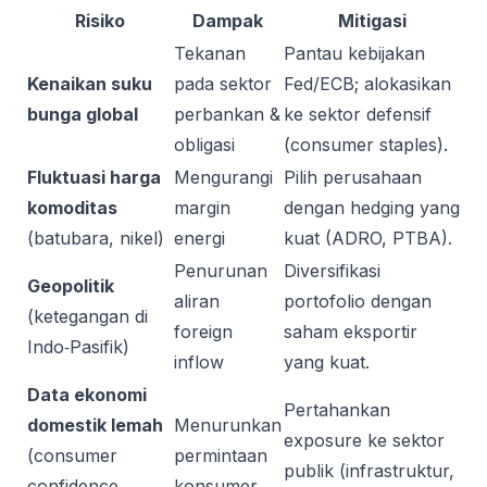
Risiko
Dampak
Mitigasi
Tekanan
Pantau kebijakan
Kenaikan suku
pada sektor
Fed/ECB; alokasikan
bunga global
perbankan &
ke sektor defensif
obligasi
(consumer staples).
Fluktuasi harga
Mengurangi
Pilih perusahaan
komoditas
margin
dengan hedging yang
(batubara, nikel)
energi
kuat (ADRO, PTBA).
Penurunan
Diversifikasi
Geopolitik
aliran
portofolio dengan
(ketegangan di
foreign
saham eksportir
Indo‑Pasifik)
inflow
yang kuat.
Data ekonomi
Pertahankan
domestik lemah
Menurunkan
exposure ke sektor
(consumer
permintaan
publik (infrastruktur,
confidence
konsumer