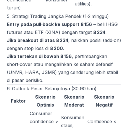
utilities).
turun)
5. Strategi Trading Jangka Pendek (1‑2 minggu)
Entry pada pull‑back ke support 8 156
– beli IHSG
futures atau ETF (XINA) dengan target
8 234
.
Jika breakout di atas 8 234
, naikkan posisi (add‑on)
dengan stop loss di
8 200
.
Jika tertekan di bawah 8 156
, pertimbangkan
short‑cover atau mengalihkan ke saham defensif
(UNVR, HARA, JSMR) yang cenderung lebih stabil
di pasar berisiko.
6. Outlook Pasar Selanjutnya (30‑90 hari)
Skenario
Skenario
Skenario
Faktor
Optimis
Moderat
Negatif
Consumer
Konsumen
confidence >
Confidence <
stabil,