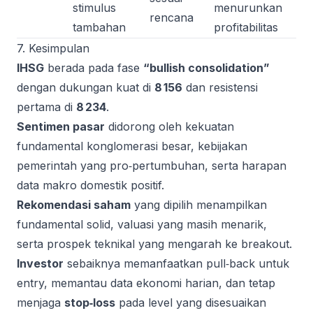
stimulus
menurunkan
rencana
tambahan
profitabilitas
7. Kesimpulan
IHSG
berada pada fase
“bullish consolidation”
dengan dukungan kuat di
8 156
dan resistensi
pertama di
8 234
.
Sentimen pasar
didorong oleh kekuatan
fundamental konglomerasi besar, kebijakan
pemerintah yang pro‑pertumbuhan, serta harapan
data makro domestik positif.
Rekomendasi saham
yang dipilih menampilkan
fundamental solid, valuasi yang masih menarik,
serta prospek teknikal yang mengarah ke breakout.
Investor
sebaiknya memanfaatkan pull‑back untuk
entry, memantau data ekonomi harian, dan tetap
menjaga
stop‑loss
pada level yang disesuaikan