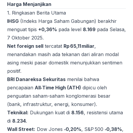
Harga Menjanjikan
1. Ringkasan Berita Utama
IHSG
(Indeks Harga Saham Gabungan) berakhir
menguat tipis
+0,36%
pada level
8.169
pada Selasa,
7 Oktober 2025.
Net foreign sell
tercatat
Rp 65,11 miliar
,
menandakan masih ada tekanan dari aliran modal
asing meski pasar domestik menunjukkan sentimen
positif.
BRI Danareksa Sekuritas
menilai bahwa
pencapaian
All‑Time High (ATH)
dipicu oleh
penguatan saham-saham konglomerasi besar
(bank, infrastruktur, energi, konsumer).
Teknikal:
Dukungan kuat di
8.156
, resistensi utama
di
8.234
.
Wall Street:
Dow Jones
‑0,20%
, S&P 500
‑0,38%
,