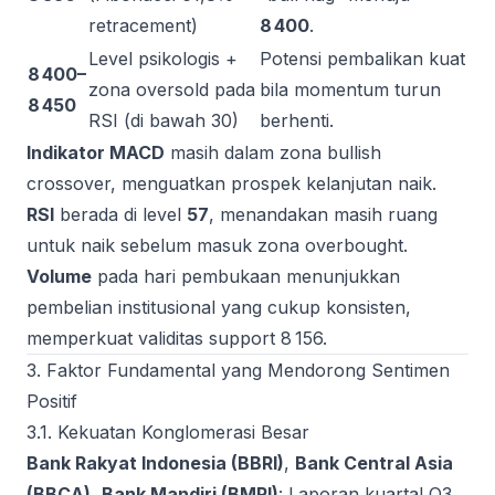
retracement)
8 400
.
Level psikologis +
Potensi pembalikan kuat
8 400–
zona oversold pada
bila momentum turun
8 450
RSI (di bawah 30)
berhenti.
Indikator MACD
masih dalam zona bullish
crossover, menguatkan prospek kelanjutan naik.
RSI
berada di level
57
, menandakan masih ruang
untuk naik sebelum masuk zona overbought.
Volume
pada hari pembukaan menunjukkan
pembelian institusional yang cukup konsisten,
memperkuat validitas support 8 156.
3. Faktor Fundamental yang Mendorong Sentimen
Positif
3.1. Kekuatan Konglomerasi Besar
Bank Rakyat Indonesia (BBRI)
,
Bank Central Asia
(BBCA)
,
Bank Mandiri (BMRI)
: Laporan kuartal Q3