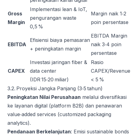
peningkatan kanal digital
Implementasi lean & IoT,
Gross
Margin naik 1‑2
pengurangan waste
Margin
poin persentase
0,5 %
EBITDA Margin
Efisiensi biaya pemasaran
EBITDA
naik 3‑4 poin
+ peningkatan margin
persentase
Investasi jaringan fiber &
Rasio
CAPEX
data center
CAPEX/Revenue
(IDR 15‑20 miliar)
< 5 %
3.2. Proyeksi Jangka Panjang (3‑5 tahun)
Peningkatan Nilai Perusahaan
melalui diversifikasi
ke layanan digital (platform B2B) dan penawaran
value‑added services (customized packaging
analytics).
Pendanaan Berkelanjutan
: Emisi sustainable bonds