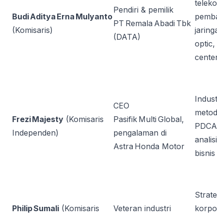
telek
Pendiri & pemilik
Budi Aditya Erna Mulyanto
pemb
PT Remala Abadi Tbk
(Komisaris)
jaring
(DATA)
optic,
cente
Indust
CEO
metod
Frezi Majesty
(Komisaris
Pasifik Multi Global,
PDCA
Independen)
pengalaman di
analis
Astra Honda Motor
bisnis
Strate
Philip Sumali
(Komisaris
Veteran industri
korpo