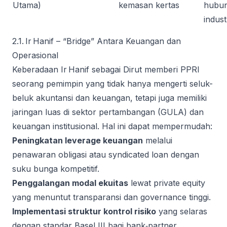
Utama)
kemasan kertas
hubu
indust
2.1. Ir Hanif – “Bridge” Antara Keuangan dan
Operasional
Keberadaan Ir Hanif sebagai Dirut memberi PPRI
seorang pemimpin yang tidak hanya mengerti seluk-
beluk akuntansi dan keuangan, tetapi juga memiliki
jaringan luas di sektor pertambangan (GULA) dan
keuangan institusional. Hal ini dapat mempermudah:
Peningkatan leverage keuangan
melalui
penawaran obligasi atau syndicated loan dengan
suku bunga kompetitif.
Penggalangan modal ekuitas
lewat private equity
yang menuntut transparansi dan governance tinggi.
Implementasi struktur kontrol risiko
yang selaras
dengan standar Basel III bagi bank‑partner,