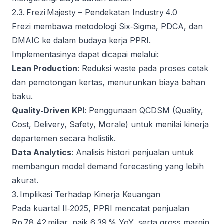
2.3. Frezi Majesty – Pendekatan Industry 4.0
Frezi membawa metodologi Six‑Sigma, PDCA, dan
DMAIC ke dalam budaya kerja PPRI.
Implementasinya dapat dicapai melalui:
Lean Production
: Reduksi waste pada proses cetak
dan pemotongan kertas, menurunkan biaya bahan
baku.
Quality‑Driven KPI
: Penggunaan QCDSM (Quality,
Cost, Delivery, Safety, Morale) untuk menilai kinerja
departemen secara holistik.
Data Analytics
: Analisis histori penjualan untuk
membangun model demand forecasting yang lebih
akurat.
3. Implikasi Terhadap Kinerja Keuangan
Pada kuartal II‑2025, PPRI mencatat penjualan
Rp 78,42 miliar, naik 6,39 % YoY, serta gross margin