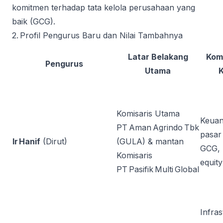
komitmen terhadap tata kelola perusahaan yang
baik (GCG).
2. Profil Pengurus Baru dan Nilai Tambahnya
Latar Belakang
Kom
Pengurus
Utama
K
Komisaris Utama
Keuan
PT Aman Agrindo Tbk
pasar
Ir Hanif
(Dirut)
(GULA) & mantan
GCG, 
Komisaris
equity
PT Pasifik Multi Global
Infras