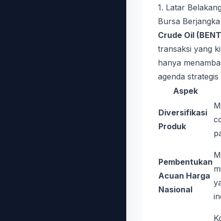
1. Latar Belakan
Bursa Berjangka
Crude Oil (BEN
transaksi yang k
hanya menambah 
agenda strategis
Aspek
M
Diversifikasi
c
Produk
p
M
Pembentukan
m
Acuan Harga
y
Nasional
in
Ko