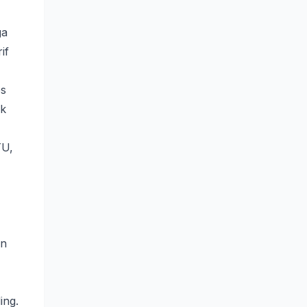
ga
if
es
ak
TU,
an
ing.