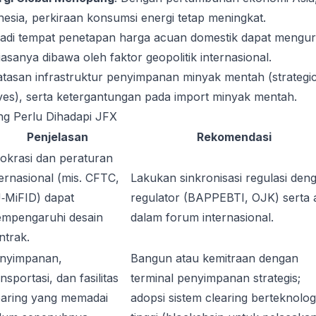
nesia, perkiraan konsumsi energi tetap meningkat.
jadi tempat penetapan harga acuan domestik dapat mengur
biasanya dibawa oleh faktor geopolitik internasional.
atasan infrastruktur penyimpanan minyak mentah (strategi
ves), serta ketergantungan pada import minyak mentah.
ng Perlu Dihadapi JFX
Penjelasan
Rekomendasi
rokrasi dan peraturan
ternasional (mis. CFTC,
Lakukan sinkronisasi regulasi den
‑MiFID) dapat
regulator (BAPPEBTI, OJK) serta a
mpengaruhi desain
dalam forum internasional.
ntrak.
nyimpanan,
Bangun atau kemitraan dengan
nsportasi, dan fasilitas
terminal penyimpanan strategis;
earing yang memadai
adopsi sistem clearing berteknolog