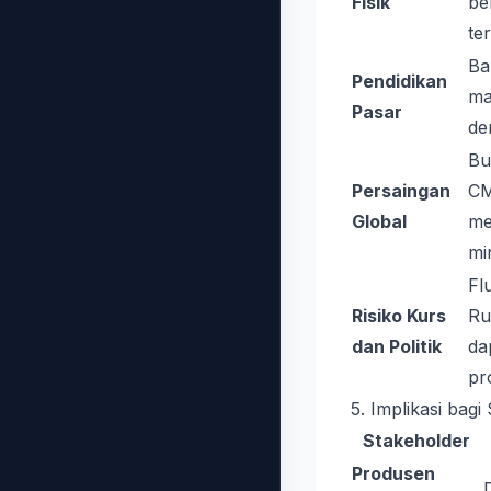
Fisik
be
ter
Ba
Pendidikan
ma
Pasar
de
Bu
Persaingan
CM
Global
me
mi
Flu
Risiko Kurs
Ru
dan Politik
da
pro
5. Implikasi bagi
Stakeholder
Produsen