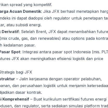
kan spread yang kompetitif.
arga Acuan Domestik
: Jika JFX berhasil menetapkan har
indeks ini dapat diadopsi oleh regulator untuk penetapan tar
kar, atau subsidi energi.
 Derivatif
: Setelah Brent, JFX dapat menambahkan futur
(mix crude, gas, dan renewables) atau options pada kontr
h kedalaman pasar.
Pasar Spot
: Integrasi antara pasar spot Indonesia (mis. PL
utures JFX akan meningkatkan efisiensi logistik dan price
trategis bagi JFX
struktur
– Jalin kerjasama dengan operator pelabuhan,
panan, dan perusahaan logistik untuk menjamin ketersedia
dijadikan dasar kontrak.
i Komprehensif
– Buat kurikulum sertifikasi futures energi
odusen, dan regulator, serta sediakan simulasi platform trad