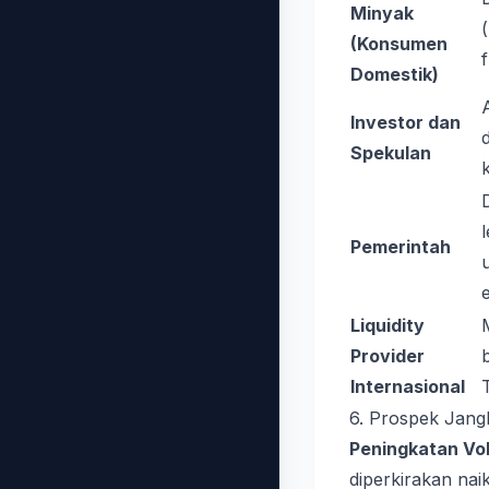
Minyak
(Konsumen
Domestik)
Investor dan
Spekulan
k
Pemerintah
Liquidity
Provider
Internasional
6. Prospek Jan
Peningkatan Vo
diperkirakan nai