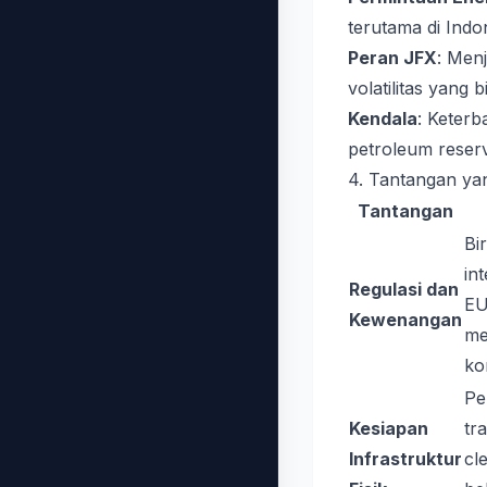
terutama di Indo
Peran JFX
: Men
volatilitas yang 
Kendala
: Keterb
petroleum reser
4. Tantangan ya
Tantangan
Bi
in
Regulasi dan
EU
Kewenangan
me
ko
Pe
Kesiapan
tra
Infrastruktur
cl