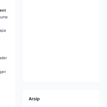
ent
lume
apa
ader
gan
Arsip