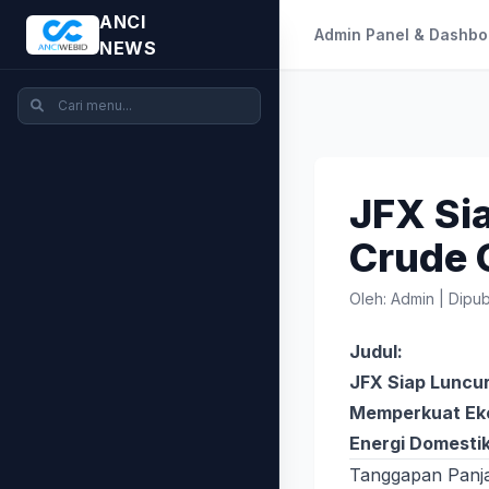
ANCI
Admin Panel & Dashbo
NEWS
JFX Si
Crude O
Oleh: Admin
|
Dipub
Judul:
JFX Siap Luncur
Memperkuat Eko
Energi Domesti
Tanggapan Panj