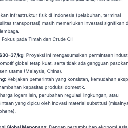
n infrastruktur fisik di Indonesia (pelabuhan, terminal
ilitas transportasi) masih memerlukan investasi signifikan 
 lembaga.
: Fokus pada Timah dan Crude Oil
S$30–37/kg
: Proyeksi ini mengasumsikan permintaan indust
tomotif global tetap kuat, serta tidak ada gangguan pasoka
sen utama (Malaysia, China).
ng
: Kebijakan pemerintah yang konsisten, kemudahan eksp
ambahan kapasitas produksi domestik.
i harga logam lain, perubahan regulasi lingkungan, atau
taan yang dipicu oleh inovasi material substitusi (misalny
phene).
rgi Global Menopang
: Dengan pertumbuhan ekonomi Asia