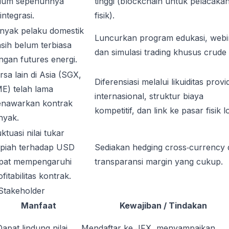
lum sepenuhnya
tinggi (blockchain untuk pelacaka
integrasi.
fisik).
nyak pelaku domestik
Luncurkan program edukasi, webi
sih belum terbiasa
dan simulasi trading khusus crude o
ngan futures energi.
rsa lain di Asia (SGX,
Diferensiasi melalui likuiditas provi
E) telah lama
internasional, struktur biaya
nawarkan kontrak
kompetitif, dan link ke pasar fisik l
nyak.
ktuasi nilai tukar
piah terhadap USD
Sediakan hedging cross‑currency
pat mempengaruhi
transparansi margin yang cukup.
fitabilitas kontrak.
 Stakeholder
Manfaat
Kewajiban / Tindakan
Dapat lindung nilai
Mendaftar ke JFX, menyampaikan