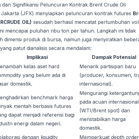
g dan Signifikansi Peluncuran Kontrak Brent Crude Oil
 Jakarta (JFX) menyiapkan peluncuran kontrak futures
Br
TRCRUDE OIL)
sesudah berhasil mencatat pertumbuhan vo
ini mencapai puluhan ribu ton per tahun. Langkah ini tidak
dimensi produk di bursa, namun juga menyiratkan beber
 yang patut dianalisis secara mendalam:
Implikasi
Dampak Potensial
enambah kelas aset hard
Menarik partisipan baru
ommodity yang belum ada di
(producer, konsumen, tr
asar domestik.
internasional).
Mengurangi ketergantun
enghadirkan benchmark harga
pada acuan internasional
inyak mentah berbasis futures
(WTI/Brent spot) dan
ang dapat menjadi referensi bagi
menstabilkan harga
dustri energi dalam negeri.
domestik.
laborasi dengan liquidity
Memperkuat depth order