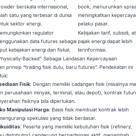
rovider berskala internasional,
book, menurunkan sprea
alah satu yang terbesar di dunia
meningkatkan kepercay
ntuk sektor energi.
pelaku pasar.
emungkinkan regulator
Kebijakan tarif, subsidi, a
enggunakan data futures sebagai
pajak energi dapat lebih
put kebijakan energi dan fiskal.
terinformasi.
Physically-Backed” Sebagai Landasan Kepercayaan
 prinsip “trading fisik dulu, baru futures”. Pendekatan ini
tuk:
ediaan Fisik
: Dengan memiliki cadangan fisik (misalnya me
 perusahaan minyak, terminal, atau depot), kontrak futur
nyerahan fisiknya bila diperlukan.
ko Manipulasi Harga
: Basis fisik membuat kontrak lebih
engurangi spekulasi yang tidak berdasar.
kuiditas
: Peserta yang memiliki kebutuhan fisik (refinery,
tau distributor) cenderung berpartisipasi aktif, menambah