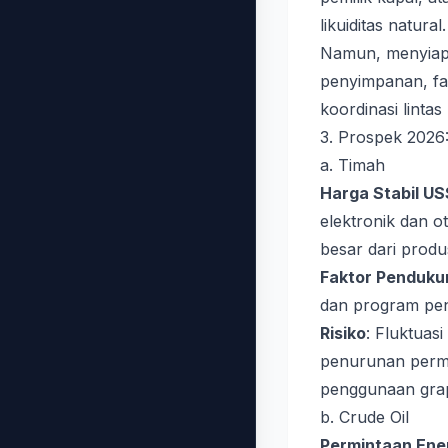
likuiditas natural.
Namun, menyiapka
penyimpanan, fas
koordinasi lintas
3. Prospek 2026
a. Timah
Harga Stabil U
elektronik dan o
besar dari produ
Faktor Penduku
dan program pen
Risiko
: Fluktuas
penurunan permin
penggunaan gra
b. Crude Oil
Permintaan Ene