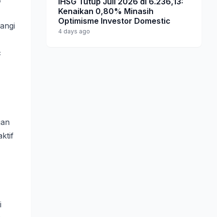
IHSG Tutup Juli 2026 di 6.236,13:
Kenaikan 0,80% Minasih
Optimisme Investor Domestic
angi
4 days ago
c
gan
ktif
i