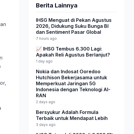
Berita Lainnya
IHSG Menguat di Pekan Agustus
dan
2026, Didukung Suku Bunga BI
dan Sentiment Pasar Global
7 hours ago
📈 IHSG Tembus 6.300 Lagi:
Apakah Reli Agustus Berlanjut?
ri
1 day ago
n
Nokia dan Indosat Ooredoo
Hutchison Bekerjasama untuk
or,
Memperkuat Jaringan 5G
Indonesia dengan Teknologi AI-
RAN
2 days ago
a
Bersyukur Adalah Formula
Terbaik untuk Mendapat Lebih
3 days ago
,