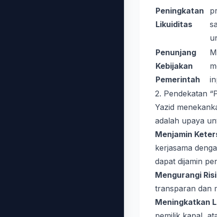
Peningkatan
p
Likuiditas
s
u
Penunjang
M
Kebijakan
m
Pemerintah
in
2. Pendekatan “
Yazid menekankan
adalah upaya un
Menjamin Keters
kerjasama dengan
dapat dijamin pe
Mengurangi Risi
transparan dan m
Meningkatkan Li
pemilik kapal, a