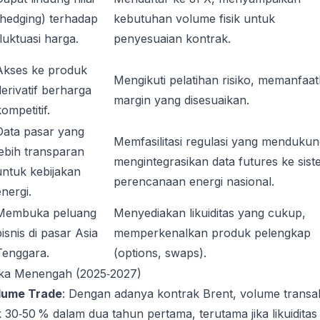
(hedging) terhadap
kebutuhan volume fisik untuk
fluktuasi harga.
penyesuaian kontrak.
Akses ke produk
Mengikuti pelatihan risiko, memanfaa
derivatif berharga
margin yang disesuaikan.
ompetitif.
Data pasar yang
Memfasilitasi regulasi yang mendukun
lebih transparan
mengintegrasikan data futures ke sis
untuk kebijakan
perencanaan energi nasional.
energi.
Membuka peluang
Menyediakan likuiditas yang cukup,
bisnis di pasar Asia
memperkenalkan produk pelengkap
Tenggara.
(options, swaps).
gka Menengah (2025‑2027)
lume Trade
: Dengan adanya kontrak Brent, volume transa
k 30‑50 % dalam dua tahun pertama, terutama jika likuiditas