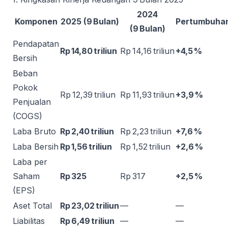
2024
Komponen
2025 (9 Bulan)
Pertumbuha
(9 Bulan)
Pendapatan
Rp 14,80 triliun
Rp 14,16 triliun
+4,5 %
Bersih
Beban
Pokok
Rp 12,39 triliun
Rp 11,93 triliun
+3,9 %
Penjualan
(COGS)
Laba Bruto
Rp 2,40 triliun
Rp 2,23 triliun
+7,6 %
Laba Bersih
Rp 1,56 triliun
Rp 1,52 triliun
+2,6 %
Laba per
Saham
Rp 325
Rp 317
+2,5 %
(EPS)
Aset Total
Rp 23,02 triliun
—
—
Liabilitas
Rp 6,49 triliun
—
—