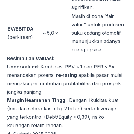
signifikan.
Masih di zona “fair
value” untuk produsen
EV/EBITDA
~ 5,0 ×
suku cadang otomotif,
(perkiraan)
menunjukkan adanya
ruang upside.
Kesimpulan Valuasi:
Undervalued
: Kombinasi PBV < 1 dan PER < 6×
menandakan potensi
re‑rating
apabila pasar mulai
mengakui pertumbuhan profitabilitas dan prospek
jangka panjang.
Margin Keamanan Tinggi
: Dengan likuiditas kuat
(kas dan setara kas > Rp 2 triliun) serta leverage
yang terkontrol (Debt/Equity ≈ 0,39), risiko
keuangan relatif rendah.