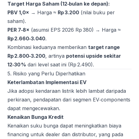
Target Harga Saham (12‑bulan ke depan):
PBV 1,0×
→ Harga ≈
Rp 3.200
(nilai buku per
saham).
PER 7‑8×
(asumsi EPS 2026 Rp 380) → Harga ≈
Rp 2.660‑3.040
.
Kombinasi keduanya memberikan
target range
Rp 2.800‑3.200
, artinya
potensi upside sekitar
12‑30 %
dari level saat ini (Rp 2.490).
5. Risiko yang Perlu Diperhatikan
Keterlambatan Implementasi EV
Jika adopsi kendaraan listrik lebih lambat daripada
perkiraan, pendapatan dari segmen EV‑components
dapat mengecewakan.
Kenaikan Bunga Kredit
Kenaikan suku bunga dapat meningkatkan biaya
financing untuk dealer dan distributor, yang pada