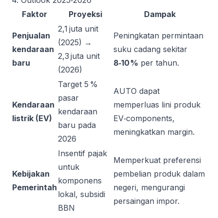
4. Outlook 2025‑2026
Faktor
Proyeksi
Dampak
2,1 juta unit
Penjualan
Peningkatan permintaan
(2025) →
kendaraan
suku cadang sekitar
2,3 juta unit
baru
8‑10 %
per tahun.
(2026)
Target 5 %
AUTO dapat
pasar
Kendaraan
memperluas lini produk
kendaraan
listrik (EV)
EV‑components,
baru pada
meningkatkan margin.
2026
Insentif pajak
Memperkuat preferensi
untuk
Kebijakan
pembelian produk dalam
komponens
Pemerintah
negeri, mengurangi
lokal, subsidi
persaingan impor.
BBN