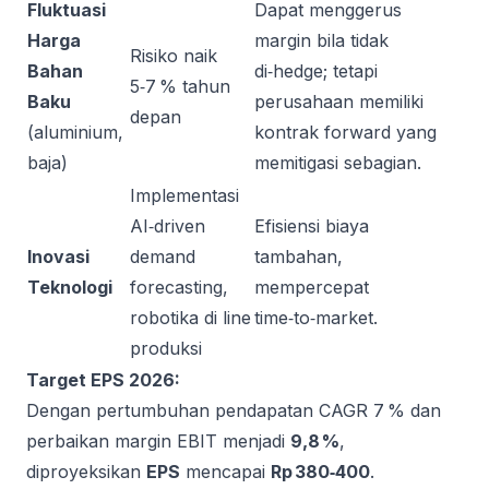
Fluktuasi
Dapat menggerus
Harga
margin bila tidak
Risiko naik
Bahan
di‑hedge; tetapi
5‑7 % tahun
Baku
perusahaan memiliki
depan
(aluminium,
kontrak forward yang
baja)
memitigasi sebagian.
Implementasi
AI‑driven
Efisiensi biaya
Inovasi
demand
tambahan,
Teknologi
forecasting,
mempercepat
robotika di line
time‑to‑market.
produksi
Target EPS 2026:
Dengan pertumbuhan pendapatan CAGR 7 % dan
perbaikan margin EBIT menjadi
9,8 %
,
diproyeksikan
EPS
mencapai
Rp 380‑400
.