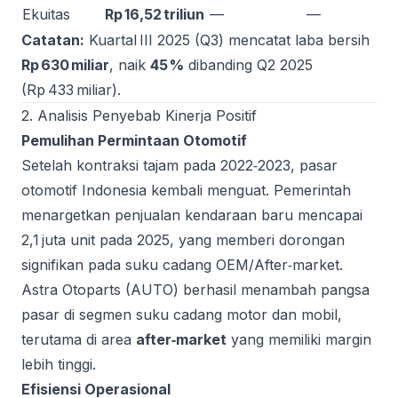
Ekuitas
Rp 16,52 triliun
—
—
Catatan:
Kuartal III 2025 (Q3) mencatat laba bersih
Rp 630 miliar
, naik
45 %
dibanding Q2 2025
(Rp 433 miliar).
2. Analisis Penyebab Kinerja Positif
Pemulihan Permintaan Otomotif
Setelah kontraksi tajam pada 2022‑2023, pasar
otomotif Indonesia kembali menguat. Pemerintah
menargetkan penjualan kendaraan baru mencapai
2,1 juta unit pada 2025, yang memberi dorongan
signifikan pada suku cadang OEM/After‑market.
Astra Otoparts (AUTO) berhasil menambah pangsa
pasar di segmen suku cadang motor dan mobil,
terutama di area
after‑market
yang memiliki margin
lebih tinggi.
Efisiensi Operasional