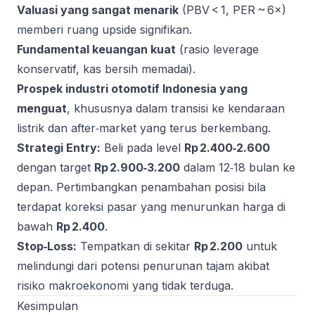
Valuasi yang sangat menarik
(PBV < 1, PER ~ 6×)
memberi ruang upside signifikan.
Fundamental keuangan kuat
(rasio leverage
konservatif, kas bersih memadai).
Prospek industri otomotif Indonesia yang
menguat
, khususnya dalam transisi ke kendaraan
listrik dan after‑market yang terus berkembang.
Strategi Entry:
Beli pada level
Rp 2.400‑2.600
dengan target
Rp 2.900‑3.200
dalam 12‑18 bulan ke
depan. Pertimbangkan penambahan posisi bila
terdapat koreksi pasar yang menurunkan harga di
bawah
Rp 2.400
.
Stop‑Loss:
Tempatkan di sekitar
Rp 2.200
untuk
melindungi dari potensi penurunan tajam akibat
risiko makroekonomi yang tidak terduga.
Kesimpulan