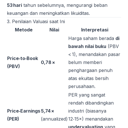
53 hari
tahun sebelumnya, mengurangi beban
keuangan dan meningkatkan likuiditas.
3. Penilaian Valuasi saat Ini
Metode
Nilai
Interpretasi
Harga saham berada
di
bawah nilai buku
(PBV
< 1), menandakan pasar
Price‑to‑Book
0,78 ×
belum memberi
(PBV)
penghargaan penuh
atas ekuitas bersih
perusahaan.
PER yang sangat
rendah dibandingkan
Price‑Earnings
5,74 ×
industri (biasanya
(PER)
(annualized)
12‑15×) menandakan
undervaluation
yang