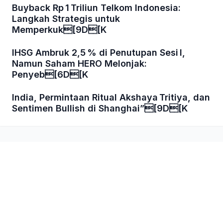
Buyback Rp 1 Triliun Telkom Indonesia:
Langkah Strategis untuk
Memperkuk[9D[K
IHSG Ambruk 2,5 % di Penutupan Sesi I,
Namun Saham HERO Melonjak:
Penyeb[6D[K
India, Permintaan Ritual Akshaya Tritiya, dan
Sentimen Bullish di Shanghai”[9D[K