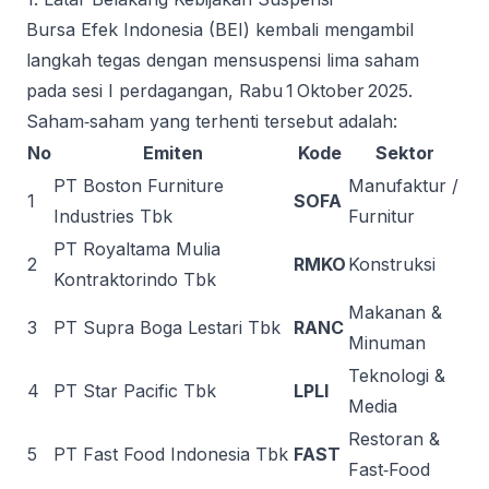
Bursa Efek Indonesia (BEI) kembali mengambil
langkah tegas dengan mensuspensi lima saham
pada sesi I perdagangan, Rabu 1 Oktober 2025.
Saham‐saham yang terhenti tersebut adalah:
No
Emiten
Kode
Sektor
PT Boston Furniture
Manufaktur /
1
SOFA
Industries Tbk
Furnitur
PT Royaltama Mulia
2
RMKO
Konstruksi
Kontraktorindo Tbk
Makanan &
3
PT Supra Boga Lestari Tbk
RANC
Minuman
Teknologi &
4
PT Star Pacific Tbk
LPLI
Media
Restoran &
5
PT Fast Food Indonesia Tbk
FAST
Fast‑Food