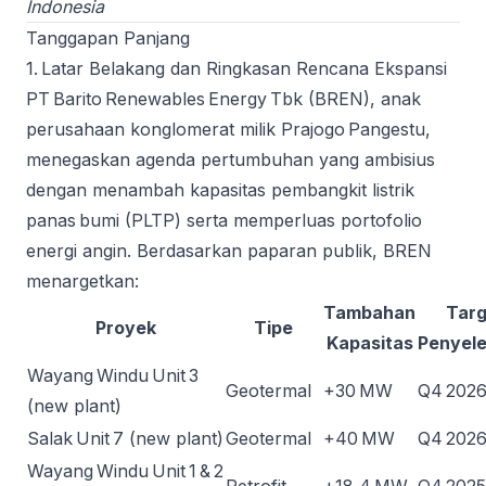
Indonesia
Tanggapan Panjang
1. Latar Belakang dan Ringkasan Rencana Ekspansi
PT Barito Renewables Energy Tbk (BREN), anak
perusahaan konglomerat milik Prajogo Pangestu,
menegaskan agenda pertumbuhan yang ambisius
dengan menambah kapasitas pembangkit listrik
panas bumi (PLTP) serta memperluas portofolio
energi angin. Berdasarkan paparan publik, BREN
menargetkan:
Tambahan
Targ
Proyek
Tipe
Kapasitas
Penyele
Wayang Windu Unit 3
Geotermal
+30 MW
Q4 202
(new plant)
Salak Unit 7 (new plant)
Geotermal
+40 MW
Q4 202
Wayang Windu Unit 1 & 2