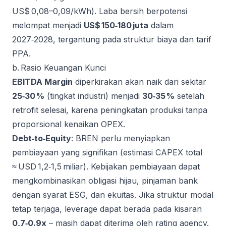
US$ 0,08–0,09/kWh). Laba bersih berpotensi
melompat menjadi
US$ 150‑180 juta
dalam
2027‑2028, tergantung pada struktur biaya dan tarif
PPA.
b. Rasio Keuangan Kunci
EBITDA Margin
diperkirakan akan naik dari sekitar
25‑30 %
(tingkat industri) menjadi
30‑35 %
setelah
retrofit selesai, karena peningkatan produksi tanpa
proporsional kenaikan OPEX.
Debt‑to‑Equity
: BREN perlu menyiapkan
pembiayaan yang signifikan (estimasi CAPEX total
≈ USD 1,2‑1,5 miliar). Kebijakan pembiayaan dapat
mengkombinasikan obligasi hijau, pinjaman bank
dengan syarat ESG, dan ekuitas. Jika struktur modal
tetap terjaga, leverage dapat berada pada kisaran
0,7‑0.9x
– masih dapat diterima oleh rating agency.