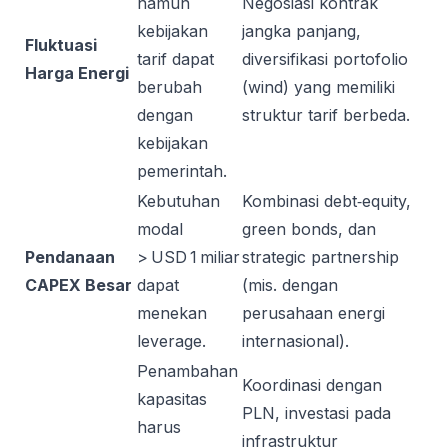
namun
Negosiasi kontrak
kebijakan
jangka panjang,
Fluktuasi
tarif dapat
diversifikasi portofolio
Harga Energi
berubah
(wind) yang memiliki
dengan
struktur tarif berbeda.
kebijakan
pemerintah.
Kebutuhan
Kombinasi debt‑equity,
modal
green bonds, dan
Pendanaan
> USD 1 miliar
strategic partnership
CAPEX Besar
dapat
(mis. dengan
menekan
perusahaan energi
leverage.
internasional).
Penambahan
Koordinasi dengan
kapasitas
PLN, investasi pada
harus
infrastruktur