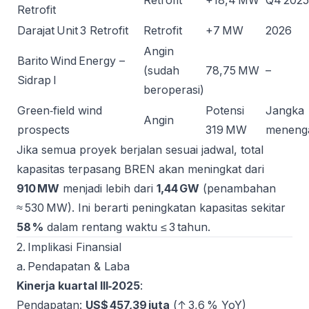
Retrofit
+18,4 MW
Q4 2025
Retrofit
Darajat Unit 3 Retrofit
Retrofit
+7 MW
2026
Angin
Barito Wind Energy –
(sudah
78,75 MW
–
Sidrap I
beroperasi)
Green‑field wind
Potensi
Jangka
Angin
prospects
319 MW
meneng
Jika semua proyek berjalan sesuai jadwal, total
kapasitas terpasang BREN akan meningkat dari
910 MW
menjadi lebih dari
1,44 GW
(penambahan
≈ 530 MW). Ini berarti peningkatan kapasitas sekitar
58 %
dalam rentang waktu ≤ 3 tahun.
2. Implikasi Finansial
a. Pendapatan & Laba
Kinerja kuartal III‑2025
:
Pendapatan:
US$ 457,39 juta
(↑ 3,6 % YoY)