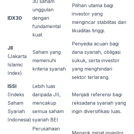
30 saham
Pilihan utama bagi
unggulan
investor yang
IDX30
dengan
mengincar stabilitas dan
fundamental
likuiditas tinggi.
kuat
Penyedia acuan bagi
JII
Saham yang
dana syariah, obligasi
(Jakarta
memenuhi
sukuk, serta investor
Islamic
kriteria syariah
yang menghindari
Index)
sektor terlarang.
ISSI
Lebih luas
(Indeks
daripada JII,
Menjadi referensi bagi
Saham
mencakup
reksadana syariah yang
Syariah
semua saham
ingin diversifikasi luas.
Indonesia)
syariah BEI
Perusahaan
Menarik minat investor