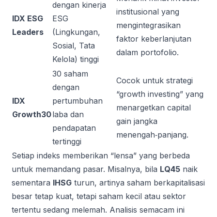
dengan kinerja
institusional yang
IDX ESG
ESG
mengintegrasikan
Leaders
(Lingkungan,
faktor keberlanjutan
Sosial, Tata
dalam portofolio.
Kelola) tinggi
30 saham
Cocok untuk strategi
dengan
“growth investing” yang
IDX
pertumbuhan
menargetkan capital
Growth30
laba dan
gain jangka
pendapatan
menengah‑panjang.
tertinggi
Setiap indeks memberikan “lensa” yang berbeda
untuk memandang pasar. Misalnya, bila
LQ45
naik
sementara
IHSG
turun, artinya saham berkapitalisasi
besar tetap kuat, tetapi saham kecil atau sektor
tertentu sedang melemah. Analisis semacam ini