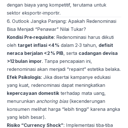
dengan biaya yang kompetitif, terutama untuk
sektor eksportir‑importir.
6. Outlook Jangka Panjang: Apakah Redenominasi
Bisa Menjadi “Penawar” Nilai Tukar?
Kondisi Pre‑requisite
: Redenominasi harus diikuti
oleh
target inflasi <4 %
dalam 2‑3 tahun,
defisit
neraca berjalan <2 % PIB
, serta
cadangan devisa
>12 bulan impor
. Tanpa pencapaian ini,
redenominasi akan menjadi “repaint” estetika belaka.
Efek Psikologis
: Jika disertai kampanye edukasi
yang kuat, redenominasi dapat meningkatkan
kepercayaan domestik
terhadap mata uang,
menurunkan
anchoring bias
(kecenderungan
konsumen melihat harga “lebih tinggi” karena angka
yang lebih besar).
Risiko “Currency Shock”
: Implementasi tiba‑tiba