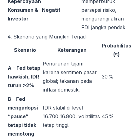
Kepercayaan
memperburuk
Konsumen &
Negatif
persepsi risiko,
Investor
mengurangi aliran
FDI jangka pendek.
4. Skenario yang Mungkin Terjadi
Probabilitas
Skenario
Keterangan
(≈)
Penurunan tajam
A – Fed tetap
karena sentimen pasar
hawkish, IDR
30 %
global; tekanan pada
turun >2%
inflasi domestik.
B – Fed
mengadopsi
IDR stabil di level
“pause”
16.700‑16.800, volatilitas
45 %
tetapi tidak
tetap tinggi.
memotong