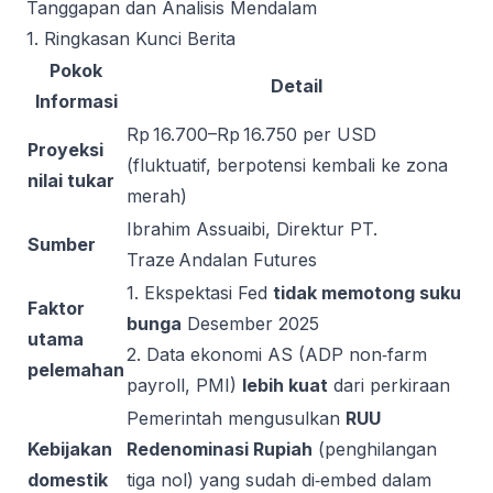
Tanggapan dan Analisis Mendalam
1. Ringkasan Kunci Berita
Pokok
Detail
Informasi
Rp 16.700–Rp 16.750 per USD
Proyeksi
(fluktuatif, berpotensi kembali ke zona
nilai tukar
merah)
Ibrahim Assuaibi, Direktur PT.
Sumber
Traze Andalan Futures
1. Ekspektasi Fed
tidak memotong suku
Faktor
bunga
Desember 2025
utama
2. Data ekonomi AS (ADP non‑farm
pelemahan
payroll, PMI)
lebih kuat
dari perkiraan
Pemerintah mengusulkan
RUU
Kebijakan
Redenominasi Rupiah
(penghilangan
domestik
tiga nol) yang sudah di‑embed dalam