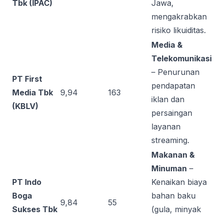
Tbk (IPAC)
Jawa,
mengakrabkan
risiko likuiditas.
Media &
Telekomunikasi
– Penurunan
PT First
pendapatan
Media Tbk
9,94
163
iklan dan
(KBLV)
persaingan
layanan
streaming.
Makanan &
Minuman
–
PT Indo
Kenaikan biaya
Boga
bahan baku
9,84
55
Sukses Tbk
(gula, minyak