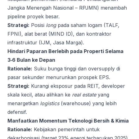
Jangka Menengah Nasional – RPJMN) menambah
pipeline proyek besar.
Strategi:
Posisi
long
pada saham logam (TALF,
FPNI), alat berat (MIND ID), dan kontraktor
infrastruktur (IJM, Jasa Marga).
Hindari Paparan Berlebih pada Properti Selama
3‑6 Bulan ke Depan
Rationale:
Suku bunga tinggi dan oversupply di
pasar sekunder menurunkan prospek EPS.
Strategi:
Kurangi eksposur pada REIT, developer
skala kecil, atau alihkan ke
real estate
yang
menargetkan
logistics
(warehouse) yang lebih
defensif.
Manfaatkan Momentum Teknologi Bersih & Kimia
Rationale:
Kebijakan pemerintah untuk
dekarbonisasi (target 23% energi terbarukan 2025)