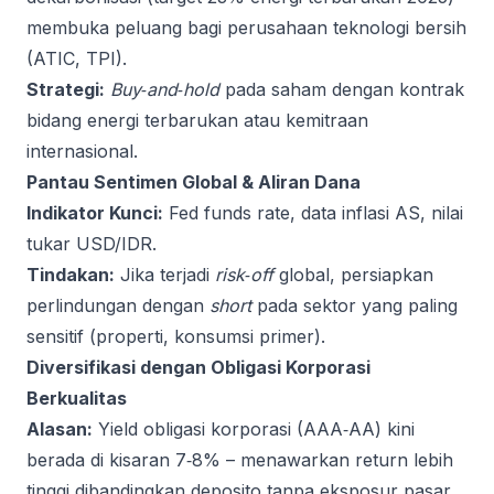
membuka peluang bagi perusahaan teknologi bersih
(ATIC, TPI).
Strategi:
Buy‑and‑hold
pada saham dengan kontrak
bidang energi terbarukan atau kemitraan
internasional.
Pantau Sentimen Global & Aliran Dana
Indikator Kunci:
Fed funds rate, data inflasi AS, nilai
tukar USD/IDR.
Tindakan:
Jika terjadi
risk‑off
global, persiapkan
perlindungan dengan
short
pada sektor yang paling
sensitif (properti, konsumsi primer).
Diversifikasi dengan Obligasi Korporasi
Berkualitas
Alasan:
Yield obligasi korporasi (AAA‑AA) kini
berada di kisaran 7‑8% – menawarkan return lebih
tinggi dibandingkan deposito tanpa eksposur pasar