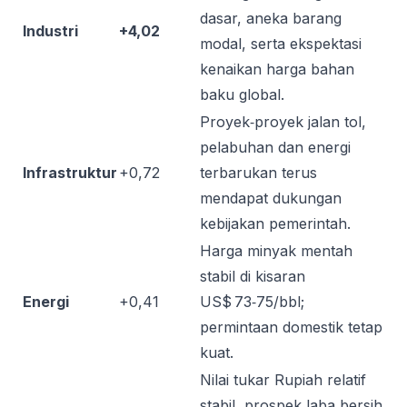
dasar, aneka barang
Industri
+4,02
modal, serta ekspektasi
kenaikan harga bahan
baku global.
Proyek‑proyek jalan tol,
pelabuhan dan energi
Infrastruktur
+0,72
terbarukan terus
mendapat dukungan
kebijakan pemerintah.
Harga minyak mentah
stabil di kisaran
Energi
+0,41
US$ 73‑75/bbl;
permintaan domestik tetap
kuat.
Nilai tukar Rupiah relatif
stabil, prospek laba bersih