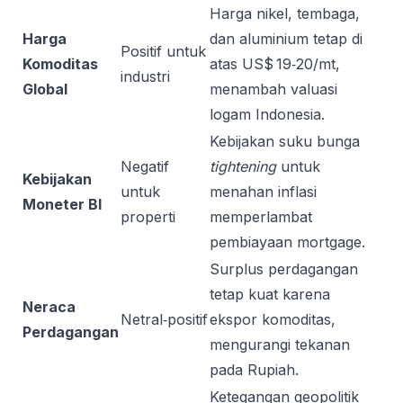
Harga nikel, tembaga,
Harga
dan aluminium tetap di
Positif untuk
Komoditas
atas US$ 19‑20/mt,
industri
Global
menambah valuasi
logam Indonesia.
Kebijakan suku bunga
Negatif
tightening
untuk
Kebijakan
untuk
menahan inflasi
Moneter BI
properti
memperlambat
pembiayaan mortgage.
Surplus perdagangan
tetap kuat karena
Neraca
Netral‑positif
ekspor komoditas,
Perdagangan
mengurangi tekanan
pada Rupiah.
Ketegangan geopolitik