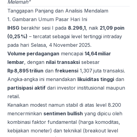
Melemah”
Tanggapan Panjang dan Analisis Mendalam
1. Gambaran Umum Pasar Hari Ini
IHSG
berakhir sesi I pada
8.296,1
, naik
21,09 poin
(0,25 %)
– tercatat sebagai level tertinggi intraday
pada hari Selasa, 4 November 2025.
Volume perdagangan
mencapai
14,64 miliar
lembar
, dengan
nilai transaksi
sebesar
Rp 8,895 triliun
dan
frekuensi
1,307 juta transaksi.
Angka‑angka ini menandakan
likuiditas tinggi
dan
partisipasi aktif
dari investor institusional maupun
retail.
Kenaikan modest namun stabil di atas level 8.200
mencerminkan
sentimen bullish
yang dipicu oleh
kombinasi faktor fundamental (harga komoditas,
kebijakan moneter) dan teknikal (breakout level