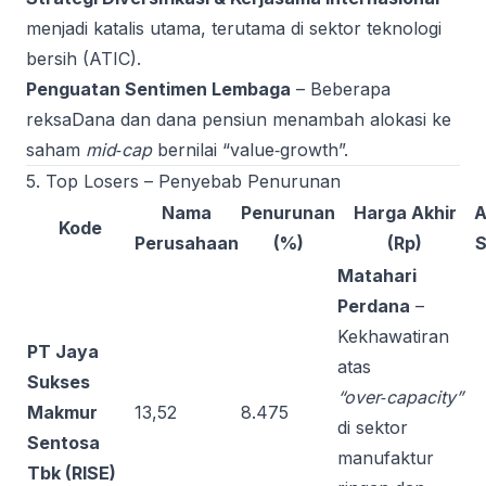
menjadi katalis utama, terutama di sektor teknologi
bersih (ATIC).
Penguatan Sentimen Lembaga
– Beberapa
reksaDana dan dana pensiun menambah alokasi ke
saham
mid‑cap
bernilai “value‑growth”.
5. Top Losers – Penyebab Penurunan
Nama
Penurunan
Harga Akhir
A
Kode
Perusahaan
(%)
(Rp)
S
Matahari
Perdana
–
Kekhawatiran
PT Jaya
atas
Sukses
“over‑capacity”
Makmur
13,52
8.475
di sektor
Sentosa
manufaktur
Tbk (RISE)