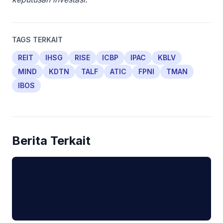
TAGS TERKAIT
REIT
IHSG
RISE
ICBP
IPAC
KBLV
MIND
KDTN
TALF
ATIC
FPNI
TMAN
IBOS
Berita Terkait