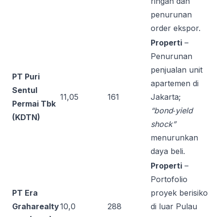
ringan dan
penurunan
order ekspor.
Properti
–
Penurunan
penjualan unit
PT Puri
apartemen di
Sentul
11,05
161
Jakarta;
Permai Tbk
“bond‑yield
(KDTN)
shock”
menurunkan
daya beli.
Properti
–
Portofolio
PT Era
proyek berisiko
Graharealty
10,0
288
di luar Pulau