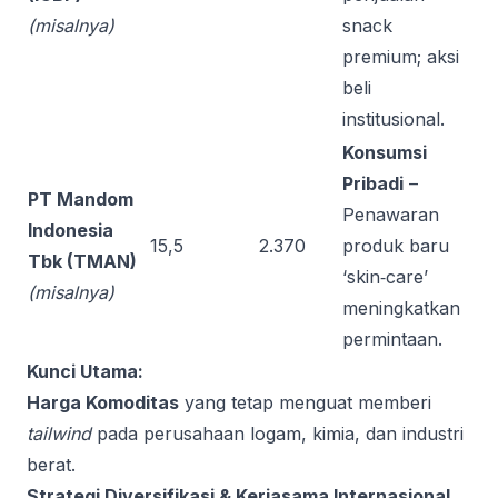
(misalnya)
snack
premium; aksi
beli
institusional.
Konsumsi
Pribadi
–
PT Mandom
Penawaran
Indonesia
15,5
2.370
produk baru
Tbk (TMAN)
‘skin‑care’
(misalnya)
meningkatkan
permintaan.
Kunci Utama:
Harga Komoditas
yang tetap menguat memberi
tailwind
pada perusahaan logam, kimia, dan industri
berat.
Strategi Diversifikasi & Kerjasama Internasional