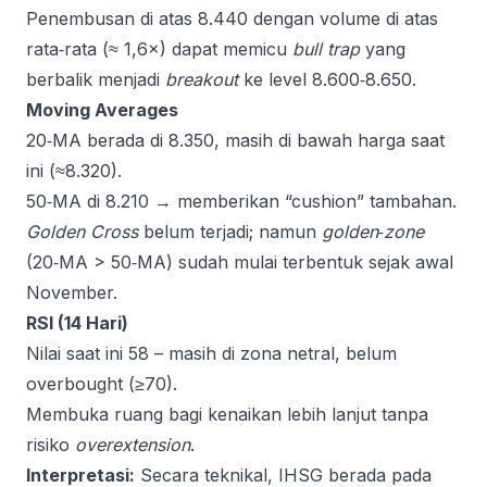
Penembusan di atas 8.440 dengan volume di atas
rata‑rata (≈ 1,6×) dapat memicu
bull trap
yang
berbalik menjadi
breakout
ke level 8.600‑8.650.
Moving Averages
20‑MA berada di 8.350, masih di bawah harga saat
ini (≈8.320).
50‑MA di 8.210 → memberikan “cushion” tambahan.
Golden Cross
belum terjadi; namun
golden‑zone
(20‑MA > 50‑MA) sudah mulai terbentuk sejak awal
November.
RSI (14 Hari)
Nilai saat ini 58 – masih di zona netral, belum
overbought (≥70).
Membuka ruang bagi kenaikan lebih lanjut tanpa
risiko
overextension
.
Interpretasi:
Secara teknikal, IHSG berada pada