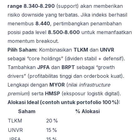
range 8.340‑8.290
(support) akan memberikan
risiko downside yang terbatas. Jika indeks berhasil
menembus
8.440
, pertimbangkan penambahan
posisi pada level
8.500‑8.600
untuk memanfaatkan
momentum breakout.
Pilih Saham:
Kombinasikan
TLKM
dan
UNVR
sebagai “core holdings” (dividen stabil + defensif).
Tambahkan
JPFA
dan
BRPT
sebagai “growth
drivers” (profitabilitas tinggi dan orderbook kuat).
Lengkapi dengan
MYOR
(nilai
infrastructure
premium
) serta
HMSP
(eksposur logistik digital).
Alokasi Ideal (contoh untuk portofolio 100 %):
Saham
% Alokasi
TLKM
20 %
UNVR
15 %
JPFA
15 %