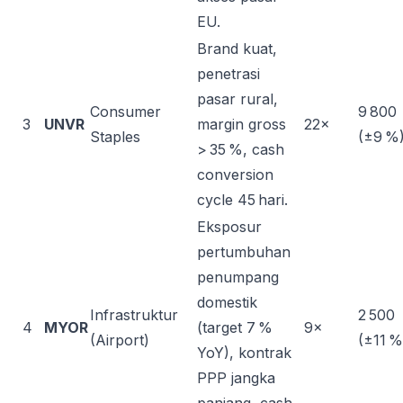
EU.
Brand kuat,
penetrasi
pasar rural,
Consumer
9 800
3
UNVR
margin gross
22×
Staples
(±9 %
> 35 %, cash
conversion
cycle 45 hari.
Eksposur
pertumbuhan
penumpang
domestik
Infrastruktur
2 500
4
MYOR
(target 7 %
9×
(Airport)
(±11 %
YoY), kontrak
PPP jangka