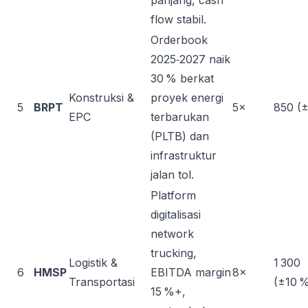
panjang, cash
flow stabil.
Orderbook
2025‑2027 naik
30 % berkat
Konstruksi &
proyek energi
5
BRPT
5×
850 (
EPC
terbarukan
(PLTB) dan
infrastruktur
jalan tol.
Platform
digitalisasi
network
trucking,
Logistik &
1 300
6
HMSP
EBITDA margin
8×
Transportasi
(±10 
15 %+,