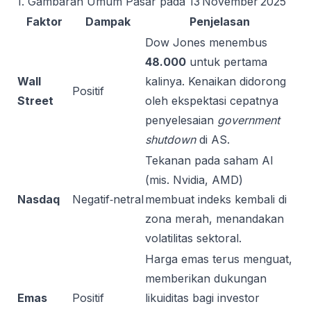
1. Gambaran Umum Pasar pada 13 November 2025
Faktor
Dampak
Penjelasan
Dow Jones menembus
48.000
untuk pertama
Wall
kalinya. Kenaikan didorong
Positif
Street
oleh ekspektasi cepatnya
penyelesaian
government
shutdown
di AS.
Tekanan pada saham AI
(mis. Nvidia, AMD)
Nasdaq
Negatif‑netral
membuat indeks kembali di
zona merah, menandakan
volatilitas sektoral.
Harga emas terus menguat,
memberikan dukungan
Emas
Positif
likuiditas bagi investor