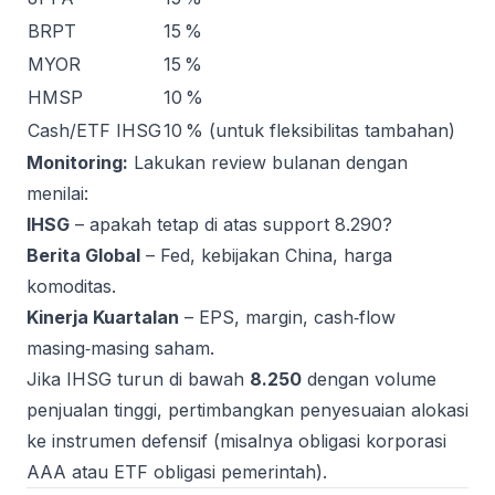
BRPT
15 %
MYOR
15 %
HMSP
10 %
Cash/ETF IHSG
10 % (untuk fleksibilitas tambahan)
Monitoring:
Lakukan review bulanan dengan
menilai:
IHSG
– apakah tetap di atas support 8.290?
Berita Global
– Fed, kebijakan China, harga
komoditas.
Kinerja Kuartalan
– EPS, margin, cash‑flow
masing‑masing saham.
Jika IHSG turun di bawah
8.250
dengan volume
penjualan tinggi, pertimbangkan penyesuaian alokasi
ke instrumen defensif (misalnya obligasi korporasi
AAA atau ETF obligasi pemerintah).