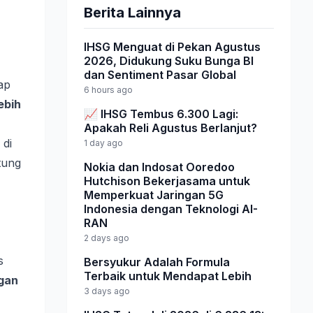
Berita Lainnya
IHSG Menguat di Pekan Agustus
2026, Didukung Suku Bunga BI
dan Sentiment Pasar Global
ap
6 hours ago
ebih
📈 IHSG Tembus 6.300 Lagi:
Apakah Reli Agustus Berlanjut?
 di
1 day ago
tung
Nokia dan Indosat Ooredoo
Hutchison Bekerjasama untuk
Memperkuat Jaringan 5G
Indonesia dengan Teknologi AI-
RAN
2 days ago
s
Bersyukur Adalah Formula
Terbaik untuk Mendapat Lebih
gan
3 days ago