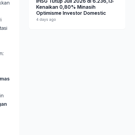
IHSG Tutup Juli 2026 di 6.236,13:
kkan
Kenaikan 0,80% Minasih
Optimisme Investor Domestic
i
4 days ago
asi
n:
emas
in
gan