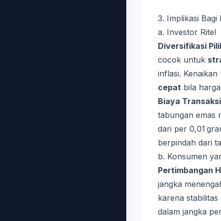
3. Implikasi Bagi
a. Investor Ritel
Diversifikasi Pi
cocok untuk
str
inflasi. Kenaikan
cepat
bila harga
Biaya Transaksi
tabungan emas
dari per 0,01 gr
berpindah dari t
b. Konsumen yan
Pertimbangan H
jangka menengah
karena stabilit
dalam jangka pen