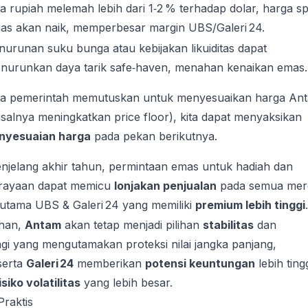
ka rupiah melemah lebih dari 1‑2 % terhadap dolar, harga s
as akan naik, memperbesar margin UBS/Galeri 24.
nurunan suku bunga atau kebijakan likuiditas dapat
nurunkan daya tarik safe‑haven, menahan kenaikan emas.
ka pemerintah memutuskan untuk menyesuaikan harga An
isalnya meningkatkan price floor), kita dapat menyaksikan
nyesuaian harga
pada pekan berikutnya.
njelang akhir tahun, permintaan emas untuk hadiah dan
rayaan dapat memicu
lonjakan penjualan
pada semua mer
rutama UBS & Galeri 24 yang memiliki
premium lebih tinggi
.
uhan,
Antam
akan tetap menjadi pilihan
stabilitas
dan
gi yang mengutamakan proteksi nilai jangka panjang,
erta
Galeri 24
memberikan
potensi keuntungan
lebih ting
isiko volatilitas
yang lebih besar.
raktis