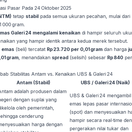
uasi Pasar Pada 24 Oktober 2025
NTM)
tetap
stabil
pada semua ukuran pecahan, mulai dari
1 000 gram.
mas Galeri 24
mengalami kenaikan
di hampir seluruh uku
enaikan yang hampir identik antara kedua merek tersebut.
n emas
(beli) tercatat
Rp 23.720 per 0,01 gram
dan harga
j
,01 gram
, menandakan
spread
(selisih) sebesar
Rp 840
pe
ebab Stabilitas Antam vs. Kenaikan UBS & Galeri 24
Antam (Stabil)
UBS / Galeri 24 (Naik)
Antam adalah produsen dalam
UBS & Galeri 24 mengambil
negeri dengan suplai yang
emas lepas pasar internasio
dikelola oleh pemerintah,
(spot) dan menyesuaikan h
sehingga cenderung
hampir secara real‑time de
menyesuaikan harga dengan
pergerakan nilai tukar dan