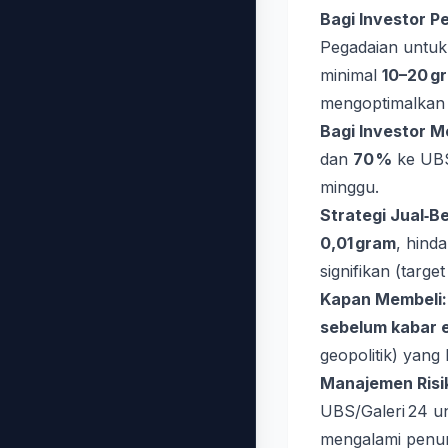
Bagi Investor P
Pegadaian untuk
minimal
10–20 g
mengoptimalkan 
Bagi Investor 
dan
70 %
ke UBS/
minggu.
Strategi Jual‑Bel
0,01 gram
, hind
signifikan (targe
Kapan Membeli:
sebelum kabar 
geopolitik) yang
Manajemen Risi
UBS/Galeri 24 un
mengalami penu