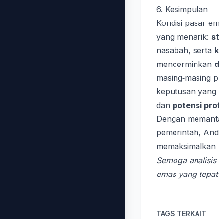
6. Kesimpulan
Kondisi pasar e
yang menarik:
st
nasabah, serta
k
mencerminkan
d
masing‑masing 
keputusan yang
dan
potensi prof
Dengan memantau 
pemerintah, And
memaksimalkan m
Semoga analisis
emas yang tepat 
TAGS TERKAIT