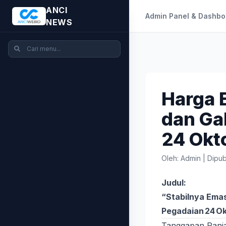
ANCI
Admin Panel & Dashbo
NEWS
Harga 
dan Gal
24 Okt
Oleh: Admin
|
Dipub
Judul:
“Stabilnya Emas
Pegadaian 24 Ok
Tanggapan Panj