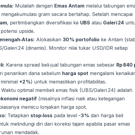
emula:
Mulailah dengan
Emas Antam
melalui tabungan em
 mengakumulasi gram secara bertahap. Setelah mencapai
ram
, pertimbangkan diversifikasi ke
UBS
atau
Galeri 24
unt
potensi upside.
Menengah‑Atas:
Alokasikan
30 % portofolio
ke Antam (stab
Galeri 24 (dinamis). Monitor nilai tukar USD/IDR setiap
i:
Karena spread beli‑jual tabungan emas sebesar
Rp 840 
ari penarikan dana sebelum
harga spot
mengalami kenaika
t minimal
+2 %
) untuk memastikan profitabilitas.
Waktu optimal membeli emas fisik (UBS/Galeri 24) adalah
ekonomi negatif
(misalnya inflasi naik atau ketegangan
 biasanya memicu lonjakan harga spot.
ko:
Tetapkan
stop‑loss
pada level
-3 %
dari harga beli
tuk melindungi diri dari koreksi tajam apabila pasar emas
runan mendadak.