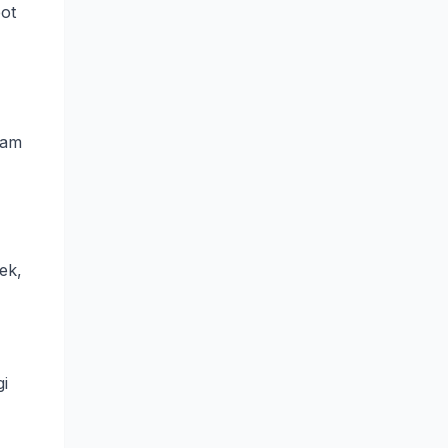
pot
tam
ek,
gi