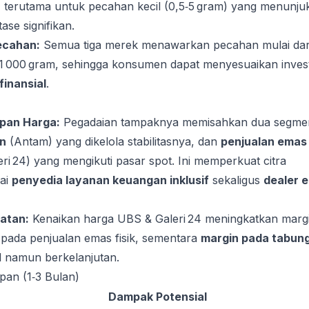
terutama untuk pecahan kecil (0,5‑5 gram) yang menunju
ase signifikan.
ecahan:
Semua tiga merek menawarkan pecahan mulai dar
 1 000 gram, sehingga konsumen dapat menyesuaikan invest
 finansial
.
apan Harga:
Pegadaian tampaknya memisahkan dua segme
n
(Antam) yang dikelola stabilitasnya, dan
penjualan emas
i 24) yang mengikuti pasar spot. Ini memperkuat citra
ai
penyedia layanan keuangan inklusif
sekaligus
dealer 
atan:
Kenaikan harga UBS & Galeri 24 meningkatkan marg
 pada penjualan emas fisik, sementara
margin pada tabun
il namun berkelanjutan.
pan (1‑3 Bulan)
Dampak Potensial