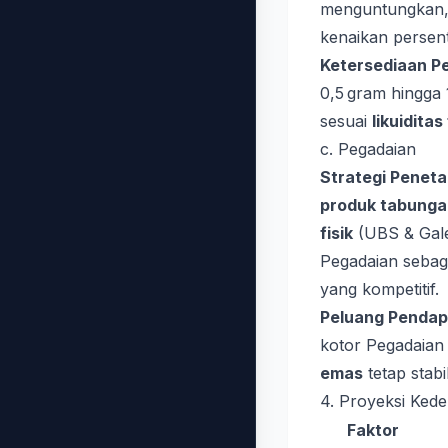
menguntungkan, 
kenaikan persent
Ketersediaan P
0,5 gram hingga
sesuai
likuiditas
c. Pegadaian
Strategi Penet
produk tabunga
fisik
(UBS & Galer
Pegadaian sebag
yang kompetitif.
Peluang Pendap
kotor Pegadaian
emas
tetap stab
4. Proyeksi Kede
Faktor