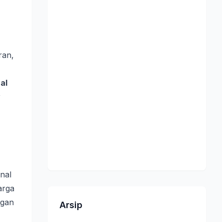
ran,
ual
r
nal
arga
ngan
Arsip