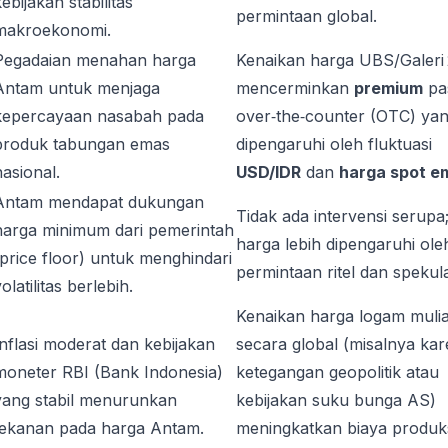
ebijakan stabilitas
permintaan global.
makroekonomi.
Pegadaian menahan harga
Kenaikan harga UBS/Galeri
Antam untuk menjaga
mencerminkan
premium
pa
kepercayaan nasabah pada
over‑the‑counter (OTC) ya
produk tabungan emas
dipengaruhi oleh fluktuasi
nasional.
USD/IDR
dan
harga spot e
Antam mendapat dukungan
Tidak ada intervensi serupa
harga minimum dari pemerintah
harga lebih dipengaruhi ole
(price floor) untuk menghindari
permintaan ritel dan spekula
olatilitas berlebih.
Kenaikan harga logam muli
Inflasi moderat dan kebijakan
secara global (misalnya ka
moneter RBI (Bank Indonesia)
ketegangan geopolitik atau
yang stabil menurunkan
kebijakan suku bunga AS)
tekanan pada harga Antam.
meningkatkan biaya produk