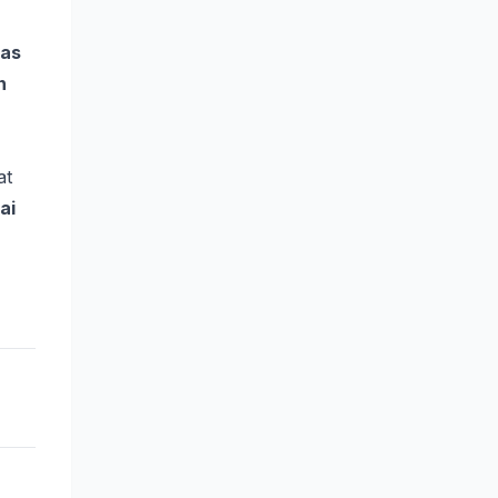
tas
n
at
ai