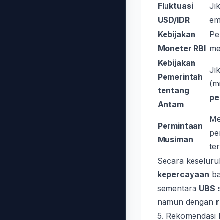
Fluktuasi
Ji
USD/IDR
em
Kebijakan
Pe
Moneter RBI
me
Kebijakan
Ji
Pemerintah
(m
tentang
pe
Antam
Me
Permintaan
pe
Musiman
te
Secara keselur
kepercayaan
ba
sementara
UBS
s
namun dengan
r
5. Rekomendasi P