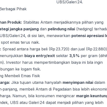
UBS/Galeri 24.
 Berbagai Pihak
lihan Produk:
Stabilitas Antam menjadikannya pilihan yang
ategi jangka panjang
dan
pelindung nilai
(hedging) terhad
 UBS/Galeri 24, di sisi lain, menawarkan
potensi apresiasi l
 spot emas terus naik.
:
Spread antara harga beli (Rp 23.720) dan jual (Rp 22.880)
 menunjukkan
biaya entry/exit
sekitar
3,5 %
per gram (dihi
am). Investor harus mempertimbangkan biaya ini bila ingin
abungan ke logam fisik.
g Membeli Emas Fisik
arga:
Jika tujuan utama hanyalah
menyimpan nilai
dalam
‑panjang, membeli Antam di Pegadaian bisa lebih ekonomi
as harga. Namun, bila konsumen mengincar
margin keuntun
dek, UBS atau Galeri 24 dapat menjadi pilihan yang lebih