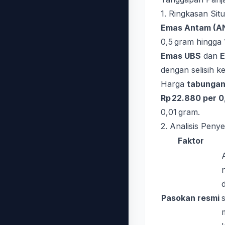
1. Ringkasan Sit
Emas Antam (A
0,5 gram hingga 
Emas UBS
dan
E
dengan selisih k
Harga
tabunga
Rp 22.880 per 0
0,01 gram.
2. Analisis Peny
Faktor
Pasokan resmi