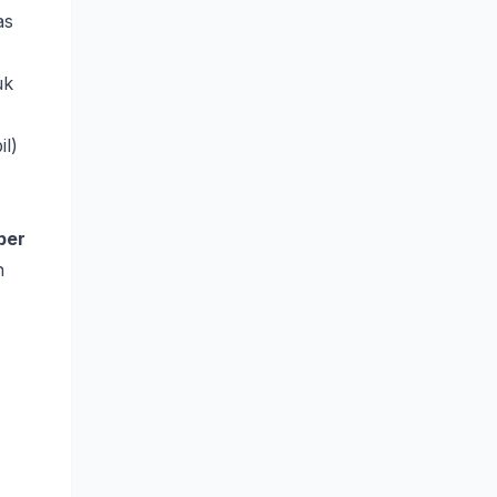
as
uk
il)
per
n