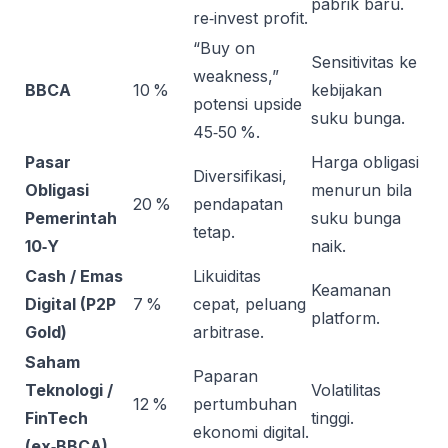
pabrik baru.
re‑invest profit.
“Buy on
Sensitivitas ke
weakness,”
BBCA
10 %
kebijakan
potensi upside
suku bunga.
45‑50 %.
Pasar
Harga obligasi
Diversifikasi,
Obligasi
menurun bila
20 %
pendapatan
Pemerintah
suku bunga
tetap.
10‑Y
naik.
Cash / Emas
Likuiditas
Keamanan
Digital (P2P
7 %
cepat, peluang
platform.
Gold)
arbitrase.
Saham
Paparan
Teknologi /
Volatilitas
12 %
pertumbuhan
FinTech
tinggi.
ekonomi digital.
(ex‑BBCA)