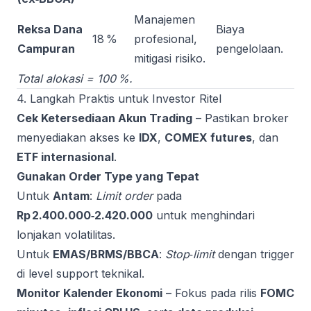
Manajemen
Reksa Dana
Biaya
18 %
profesional,
Campuran
pengelolaan.
mitigasi risiko.
Total alokasi = 100 %.
4. Langkah Praktis untuk Investor Ritel
Cek Ketersediaan Akun Trading
– Pastikan broker
menyediakan akses ke
IDX
,
COMEX futures
, dan
ETF internasional
.
Gunakan Order Type yang Tepat
Untuk
Antam
:
Limit order
pada
Rp 2.400.000‑2.420.000
untuk menghindari
lonjakan volatilitas.
Untuk
EMAS/BRMS/BBCA
:
Stop‑limit
dengan trigger
di level support teknikal.
Monitor Kalender Ekonomi
– Fokus pada rilis
FOMC