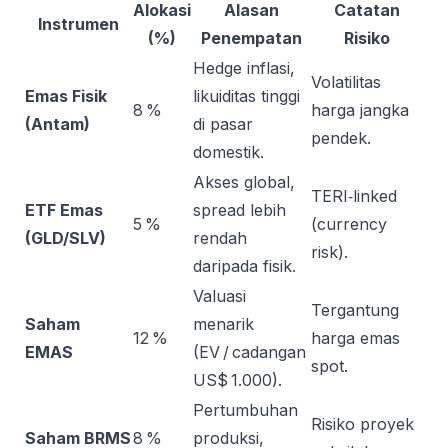
Alokasi
Alasan
Catatan
Instrumen
(%)
Penempatan
Risiko
Hedge inflasi,
Volatilitas
Emas Fisik
likuiditas tinggi
8 %
harga jangka
(Antam)
di pasar
pendek.
domestik.
Akses global,
TERI‑linked
ETF Emas
spread lebih
5 %
(currency
(GLD/SLV)
rendah
risk).
daripada fisik.
Valuasi
Tergantung
Saham
menarik
12 %
harga emas
EMAS
(EV / cadangan
spot.
US$ 1.000).
Pertumbuhan
Risiko proyek
Saham BRMS
8 %
produksi,