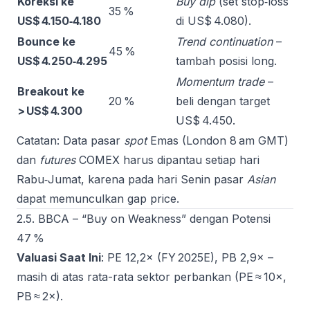
Koreksi ke
Buy dip
(set stop‑loss
35 %
US$ 4.150‑4.180
di US$ 4.080).
Bounce ke
Trend continuation
–
45 %
US$ 4.250‑4.295
tambah posisi long.
Momentum trade
–
Breakout ke
20 %
beli dengan target
> US$ 4.300
US$ 4.450.
Catatan: Data pasar
spot
Emas (London 8 am GMT)
dan
futures
COMEX harus dipantau setiap hari
Rabu‑Jumat, karena pada hari Senin pasar
Asian
dapat memunculkan gap price.
2.5. BBCA – “Buy on Weakness” dengan Potensi
47 %
Valuasi Saat Ini
: PE 12,2× (FY 2025E), PB 2,9× –
masih di atas rata-rata sektor perbankan (PE ≈ 10×,
PB ≈ 2×).