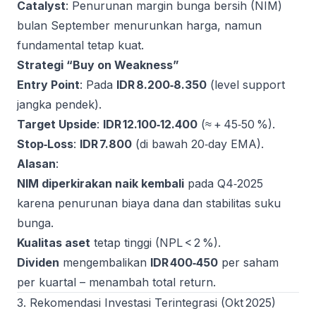
Catalyst
: Penurunan margin bunga bersih (NIM)
bulan September menurunkan harga, namun
fundamental tetap kuat.
Strategi “Buy on Weakness”
Entry Point
: Pada
IDR 8.200‑8.350
(level support
jangka pendek).
Target Upside
:
IDR 12.100‑12.400
(≈ + 45‑50 %).
Stop‑Loss
:
IDR 7.800
(di bawah 20‑day EMA).
Alasan
:
NIM diperkirakan naik kembali
pada Q4‑2025
karena penurunan biaya dana dan stabilitas suku
bunga.
Kualitas aset
tetap tinggi (NPL < 2 %).
Dividen
mengembalikan
IDR 400‑450
per saham
per kuartal – menambah total return.
3. Rekomendasi Investasi Terintegrasi (Okt 2025)