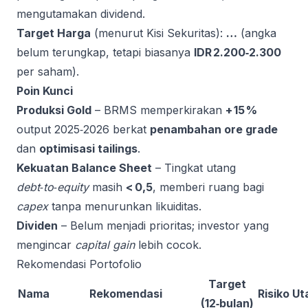
mengutamakan dividend.
Target Harga
(menurut Kisi Sekuritas):
…
(angka
belum terungkap, tetapi biasanya
IDR 2.200‑2.300
per saham).
Poin Kunci
Produksi Gold
– BRMS memperkirakan
+ 15 %
output 2025‑2026 berkat
penambahan ore grade
dan
optimisasi tailings
.
Kekuatan Balance Sheet
– Tingkat utang
debt‑to‑equity
masih
< 0,5
, memberi ruang bagi
capex
tanpa menurunkan likuiditas.
Dividen
– Belum menjadi prioritas; investor yang
mengincar
capital gain
lebih cocok.
Rekomendasi Portofolio
Target
Nama
Rekomendasi
Risiko U
(12‑bulan)