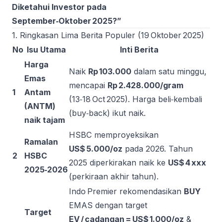
Diketahui Investor pada
September‑Oktober 2025?”
1. Ringkasan Lima Berita Populer (19 Oktober 2025)
No
Isu Utama
Inti Berita
Harga
Naik
Rp 103.000
dalam satu minggu,
Emas
mencapai
Rp 2.428.000/gram
1
Antam
(13‑18 Oct 2025). Harga beli‑kembali
(ANTM)
(buy‑back) ikut naik.
naik tajam
HSBC memproyeksikan
Ramalan
US$ 5.000/oz
pada 2026. Tahun
2
HSBC
2025 diperkirakan naik ke
US$ 4 xxx
2025‑2026
(perkiraan akhir tahun).
Indo Premier rekomendasikan
BUY
EMAS dengan target
Target
EV / cadangan = US$ 1.000/oz
&