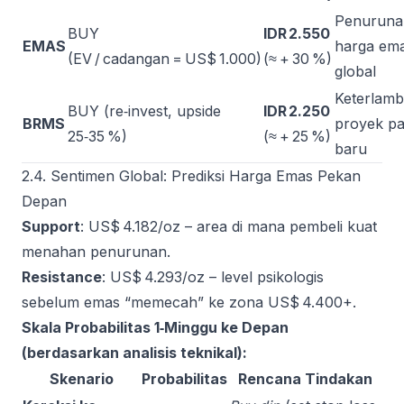
Penuruna
BUY
IDR 2.550
EMAS
harga em
(EV / cadangan = US$ 1.000)
(≈ + 30 %)
global
Keterlamb
BUY (re‑invest, upside
IDR 2.250
BRMS
proyek pa
25‑35 %)
(≈ + 25 %)
baru
2.4. Sentimen Global: Prediksi Harga Emas Pekan
Depan
Support
: US$ 4.182/oz – area di mana pembeli kuat
menahan penurunan.
Resistance
: US$ 4.293/oz – level psikologis
sebelum emas “memecah” ke zona US$ 4.400+.
Skala Probabilitas 1‑Minggu ke Depan
(berdasarkan analisis teknikal):
Skenario
Probabilitas
Rencana Tindakan