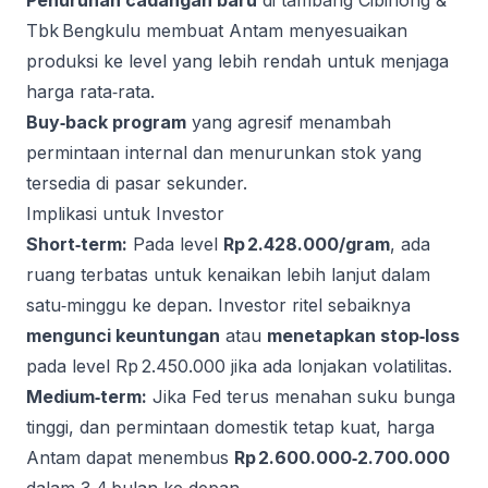
Penurunan cadangan baru
di tambang Cibinong &
Tbk Bengkulu membuat Antam menyesuaikan
produksi ke level yang lebih rendah untuk menjaga
harga rata‑rata.
Buy‑back program
yang agresif menambah
permintaan internal dan menurunkan stok yang
tersedia di pasar sekunder.
Implikasi untuk Investor
Short‑term:
Pada level
Rp 2.428.000/gram
, ada
ruang terbatas untuk kenaikan lebih lanjut dalam
satu‑minggu ke depan. Investor ritel sebaiknya
mengunci keuntungan
atau
menetapkan stop‑loss
pada level Rp 2.450.000 jika ada lonjakan volatilitas.
Medium‑term:
Jika Fed terus menahan suku bunga
tinggi, dan permintaan domestik tetap kuat, harga
Antam dapat menembus
Rp 2.600.000‑2.700.000