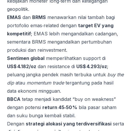
kebijakan moneter long‑term dan ketegangan
geopolitik.
EMAS
dan
BRMS
menawarkan nilai tambah bagi
portofolio emas‑related dengan
target EV yang
kompetitif
; EMAS lebih mengandalkan cadangan,
sementara BRMS mengandalkan pertumbuhan
produksi dan reinvestment.
Sentimen global
memperlihatkan support di
US$ 4.182/oz
dan resistance di
US$ 4.293/oz
;
peluang jangka pendek masih terbuka untuk
buy the
dip
atau
momentum trade
tergantung pada hasil
data ekonomi mingguan.
BBCA
tetap menjadi kandidat “buy on weakness”
dengan potensi
return 45‑50 %
bila pasar saham
dan suku bunga kembali stabil.
Dengan
strategi alokasi yang terdiversifikasi
serta