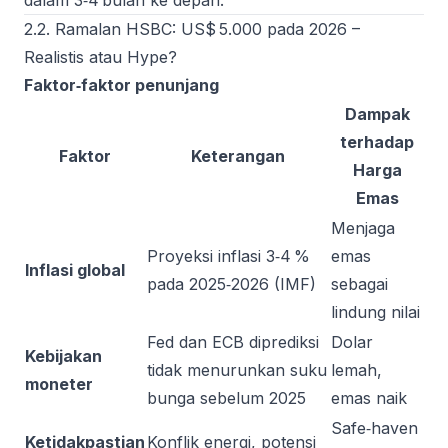
dalam 3‑4 bulan ke depan.
2.2. Ramalan HSBC: US$ 5.000 pada 2026 –
Realistis atau Hype?
Faktor‑faktor penunjang
Dampak
terhadap
Faktor
Keterangan
Harga
Emas
Menjaga
Proyeksi inflasi 3‑4 %
emas
Inflasi global
pada 2025‑2026 (IMF)
sebagai
lindung nilai
Fed dan ECB diprediksi
Dolar
Kebijakan
tidak menurunkan suku
lemah,
moneter
bunga sebelum 2025
emas naik
Safe‑haven
Ketidakpastian
Konflik energi, potensi