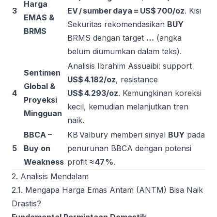
Harga
3
EV / sumber daya = US$ 700/oz
. Kisi
EMAS &
Sekuritas rekomendasikan
BUY
BRMS
BRMS dengan target
…
(angka
belum diumumkan dalam teks).
Analisis Ibrahim Assuaibi: support
Sentimen
US$ 4.182/oz
, resistance
Global &
4
US$ 4.293/oz
. Kemungkinan koreksi
Proyeksi
kecil, kemudian melanjutkan tren
Mingguan
naik.
BBCA –
KB Valbury memberi sinyal
BUY
pada
5
Buy on
penurunan BBCA dengan potensi
Weakness
profit
≈ 47 %
.
2. Analisis Mendalam
2.1. Mengapa Harga Emas Antam (ANTM) Bisa Naik
Drastis?