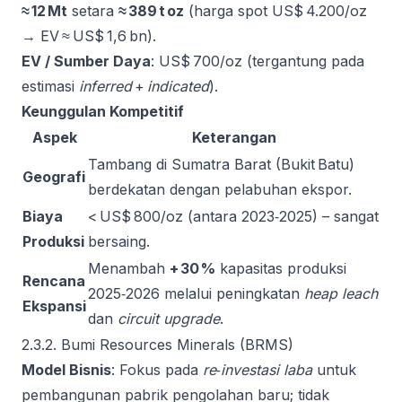
≈ 12 Mt
setara
≈ 389 t oz
(harga spot US$ 4.200/oz
→ EV ≈ US$ 1,6 bn).
EV / Sumber Daya
: US$ 700/oz (tergantung pada
estimasi
inferred
+
indicated
).
Keunggulan Kompetitif
Aspek
Keterangan
Tambang di Sumatra Barat (Bukit Batu)
Geografi
berdekatan dengan pelabuhan ekspor.
Biaya
< US$ 800/oz (antara 2023‑2025) – sangat
Produksi
bersaing.
Menambah
+ 30 %
kapasitas produksi
Rencana
2025‑2026 melalui peningkatan
heap leach
Ekspansi
dan
circuit upgrade
.
2.3.2. Bumi Resources Minerals (BRMS)
Model Bisnis
: Fokus pada
re‑investasi laba
untuk
pembangunan pabrik pengolahan baru; tidak