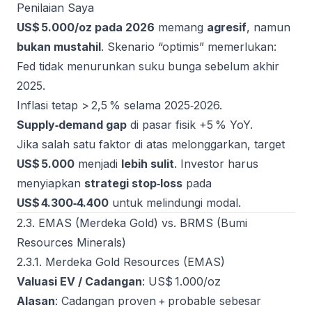
Penilaian Saya
US$ 5.000/oz pada 2026
memang
agresif
, namun
bukan mustahil
. Skenario “optimis” memerlukan:
Fed tidak menurunkan suku bunga sebelum akhir
2025.
Inflasi tetap > 2,5 % selama 2025‑2026.
Supply‑demand gap
di pasar fisik +5 % YoY.
Jika salah satu faktor di atas melonggarkan, target
US$ 5.000
menjadi
lebih sulit
. Investor harus
menyiapkan
strategi stop‑loss
pada
US$ 4.300‑4.400
untuk melindungi modal.
2.3. EMAS (Merdeka Gold) vs. BRMS (Bumi
Resources Minerals)
2.3.1. Merdeka Gold Resources (EMAS)
Valuasi EV / Cadangan
: US$ 1.000/oz
Alasan
: Cadangan proven + probable sebesar