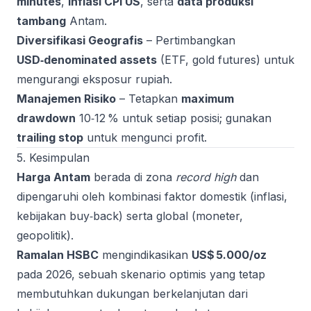
minutes
,
inflasi CPI US
, serta
data produksi
tambang
Antam.
Diversifikasi Geografis
– Pertimbangkan
USD‑denominated assets
(ETF, gold futures) untuk
mengurangi eksposur rupiah.
Manajemen Risiko
– Tetapkan
maximum
drawdown
10‑12 % untuk setiap posisi; gunakan
trailing stop
untuk mengunci profit.
5. Kesimpulan
Harga Antam
berada di zona
record high
dan
dipengaruhi oleh kombinasi faktor domestik (inflasi,
kebijakan buy‑back) serta global (moneter,
geopolitik).
Ramalan HSBC
mengindikasikan
US$ 5.000/oz
pada 2026, sebuah skenario optimis yang tetap
membutuhkan dukungan berkelanjutan dari