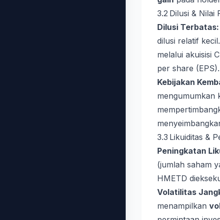
3.2 Dilusi & Nila
Dilusi Terbatas:
dilusi relatif k
melalui akuisisi
per share (EPS).
Kebijakan Kemba
mengumumkan keb
mempertimbang
menyeimbangkan
3.3 Likuiditas &
Peningkatan Lik
(jumlah saham y
HMETD dieksekusi
Volatilitas Jan
menampilkan
vol
permintaan inves