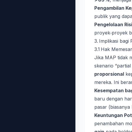
Pengambilan Ke
publik yang dapa
Pengelolaan Risi
proyek‑proyek b
3. Implikasi bag
3.1 Hak Memesan
Jika MAP tidak 
skenario “parti
proporsional
kep
mereka. Ini berar
Kesempatan bagi 
baru dengan ha
pasar (biasanya 
Keuntungan Pot
penambahan moda
gain
pada holder 