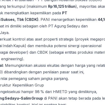
 yang terkumpul (maksimum
Rp 16,125 triliun
), mayoritas aka
tuk meningkatkan kepemilikan pada
PT
 Sukses, Tbk (CBDK)
. PANI menargetkan kepemilikan
44,
at ini dimiliki sebagian oleh PT Agung Sedayu dan
Jaya.
kuat kontrol atas aset properti strategis (proyek megapro
ai Indah Kapuk) dan membuka potensi sinergi operasional
agai developer) dan CBDK (sebagai entitas produksi materi
 engineering).
l:
Memungkinkan akuisisi ekuitas dengan harga yang relati
0) dibandingkan dengan penilaian pasar saat ini,
nilai pemegang saham jangka panjang.
truktur Kepemilikan Grup
eksekusi hampir 98 % dari HMETD yang dimilikinya,
ng Sedayu–Salim Group
di PANI akan tetap berada pada le
stabilitas kontrol. Hal ini penting bagi: