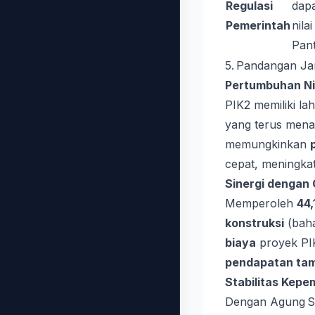
Regulasi
dap
Pemerintah
nila
Pant
5. Pandangan Ja
Pertumbuhan Nil
PIK2 memiliki la
yang terus menar
memungkinkan
cepat, meningkatk
Sinergi dengan
Memperoleh
44,
konstruksi
(baha
biaya
proyek PI
pendapatan ta
Stabilitas Kepe
Dengan Agung S