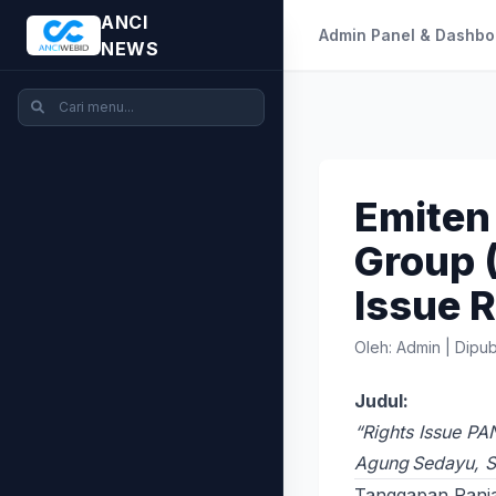
ANCI
Admin Panel & Dashbo
NEWS
Emiten
Group 
Issue 
Oleh: Admin
|
Dipub
Judul:
“Rights Issue PA
Agung Sedayu, S
Tanggapan Panja