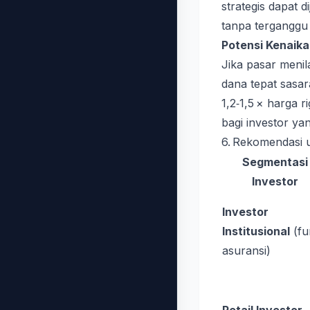
strategis dapat 
tanpa terganggu 
Potensi Kenaik
Jika pasar meni
dana tepat sasa
1,2‑1,5 × harga 
bagi investor yan
6. Rekomendasi 
Segmentasi
Investor
Investor
Institusional
(fu
asuransi)