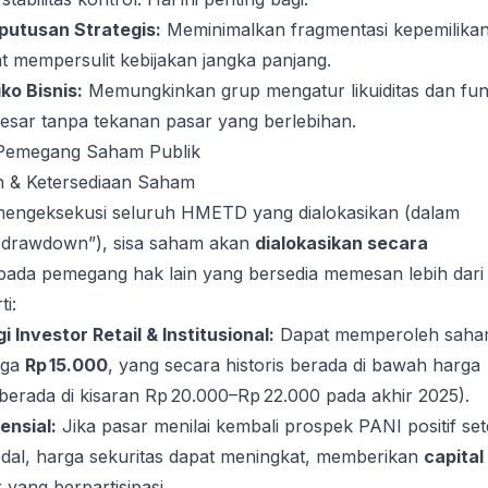
putusan Strategis:
Meminimalkan fragmentasi kepemilika
t mempersulit kebijakan jangka panjang.
ko Bisnis:
Memungkinkan grup mengatur likuiditas dan fun
esar tanpa tekanan pasar yang berlebihan.
i Pemegang Saham Publik
 & Ketersediaan Saham
mengeksekusi seluruh HMETD yang dialokasikan (dalam
al drawdown”), sisa saham akan
dialokasikan secara
ada pemegang hak lain yang bersedia memesan lebih dari
ti:
Investor Retail & Institusional:
Dapat memperoleh sah
rga
Rp 15.000
, yang secara historis berada di bawah harga
berada di kisaran Rp 20.000–Rp 22.000 pada akhir 2025).
ensial:
Jika pasar menilai kembali prospek PANI positif set
l, harga sekuritas dapat meningkat, memberikan
capital
yang berpartisipasi.