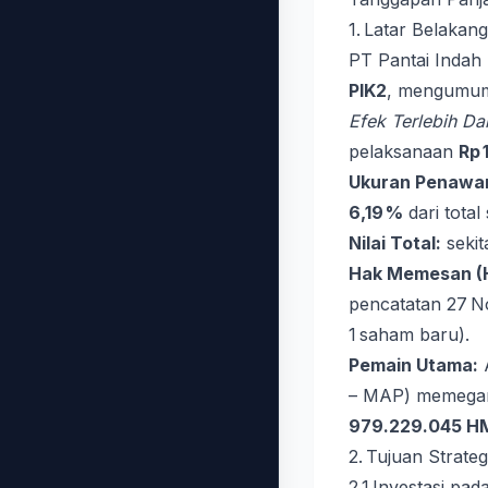
1. Latar Belaka
PT Pantai Indah
PIK2
, mengumu
Efek Terlebih Da
pelaksanaan
Rp 
Ukuran Penawa
6,19 %
dari tota
Nilai Total:
sekit
Hak Memesan (
pencatatan 27 N
1 saham baru).
Pemain Utama:
A
– MAP) memeg
979.229.045 
2. Tujuan Strat
2.1 Investasi p