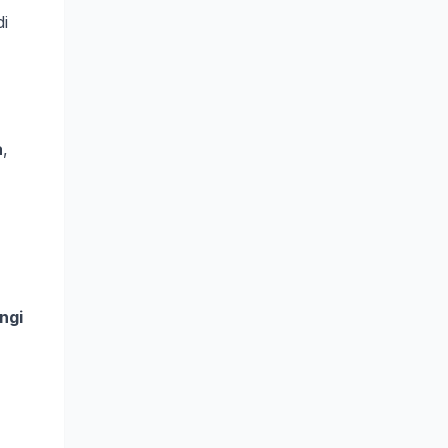
di
a
,
ngi