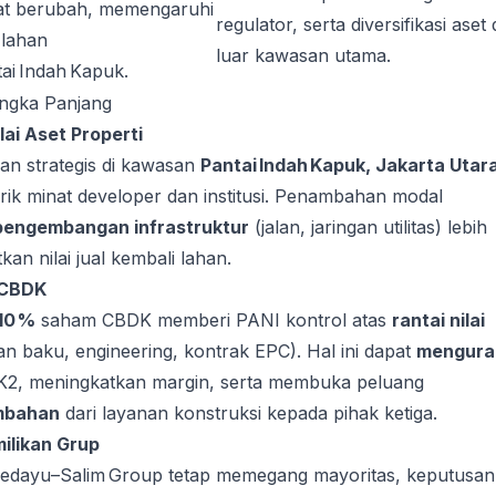
at berubah, memengaruhi
regulator, serta diversifikasi aset 
i lahan
luar kawasan utama.
ai Indah Kapuk.
ngka Panjang
ai Aset Properti
han strategis di kawasan
Pantai Indah Kapuk, Jakarta Utar
ik minat developer dan institusi. Penambahan modal
pengembangan infrastruktur
(jalan, jaringan utilitas) lebih
an nilai jual kembali lahan.
 CBDK
10 %
saham CBDK memberi PANI kontrol atas
rantai nilai
n baku, engineering, kontrak EPC). Hal ini dapat
mengura
K2, meningkatkan margin, serta membuka peluang
mbahan
dari layanan konstruksi kepada pihak ketiga.
milikan Grup
edayu–Salim Group tetap memegang mayoritas, keputusan