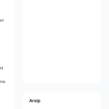
an
li
ama
Arsip