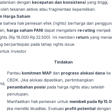
dijalankan dengan
kecepatan dan konsistensi
yang tinggi,
oleh tekanan aktivis atau fragmentasi kepemilikan.
an Harga Saham
lai bahwa hak pemesan efek (rights) berharga dan penggu
ran,
harga saham PANI
dapat mengalami
re‑rating
menjadi
rights (Rp 18.000‑Rp 22.500). Ini memberi
return
yang menar
g berpartisipasi pada tahap rights issue.
untuk Investor
Tindakan
Pantau
komitmen MAP
dan
progress alokasi dana
ke
CBDK. Jika alokasi dipastikan, pertimbangkan
nd,
penambahan posisi
pada harga rights atau setelah
penutupan.
Manfaatkan hak pemesan untuk
membeli pada Rp 15.
jika memiliki likuiditas. Evaluasi
profit‑potential
dengan