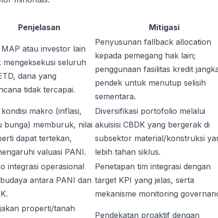
Penjelasan
Mitigasi
Penyusunan fallback allocation
 MAP atau investor lain
kepada pemegang hak lain;
k mengeksekusi seluruh
penggunaan fasilitas kredit jangk
TD, dana yang
pendek untuk menutup selisih
ncana tidak tercapai.
sementara.
 kondisi makro (inflasi,
Diversifikasi portofolio melalui
u bunga) memburuk, nilai
akuisisi CBDK yang bergerak di
erti dapat tertekan,
subsektor material/konstruksi ya
engaruhi valuasi PANI.
lebih tahan siklus.
ko integrasi operasional
Penetapan tim integrasi dengan
 budaya antara PANI dan
target KPI yang jelas, serta
K.
mekanisme monitoring governan
jakan properti/tanah
Pendekatan proaktif dengan