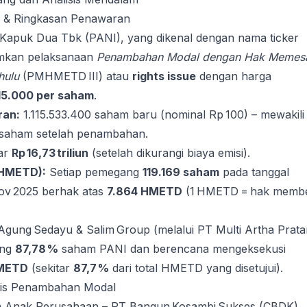
ng & Ringkasan Penawaran
 Kapuk Dua Tbk (PANI), yang dikenal dengan nama ticker
mkan pelaksanaan
Penambahan Modal dengan Hak Memes
hulu
(PMHMETD III) atau
rights issue
dengan harga
15.000 per saham
.
ran:
1.115.533.400 saham baru (nominal Rp 100) – mewakili
l saham setelah penambahan.
ar
Rp 16,73 triliun
(setelah dikurangi biaya emisi).
HMETD):
Setiap pemegang
119.169 saham
pada tanggal
ov 2025 berhak atas
7.864 HMETD
(1 HMETD = hak membe
gung Sedayu & Salim Group (melalui PT Multi Artha Prat
ang
87,78 %
saham PANI dan berencana mengeksekusi
HMETD
(sekitar
87,7 %
dari total HMETD yang disetujui).
egis Penambahan Modal
ada Anak Perusahaan – PT Bangun Kosambi Sukses (CBDK)