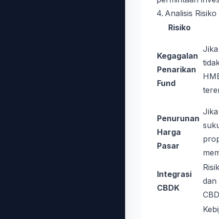
4. Analisis Risiko
Risiko
Jika
Kegagalan
tida
Penarikan
HME
Fund
tere
Jika
Penurunan
suk
Harga
prop
Pasar
mem
Risi
Integrasi
dan
CBDK
CBD
Kebi