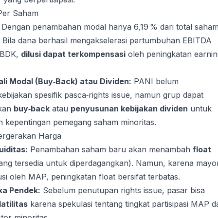
i Per Saham
Dengan penambahan modal hanya 6,19 % dari total saham
ecil. Bila dana berhasil mengakselerasi pertumbuhan EBITDA
 CBDK,
dilusi dapat terkompensasi
oleh peningkatan earnin
li Modal (Buy‑Back) atau Dividen:
PANI belum
ijakan spesifik pasca‑rights issue, namun grup dapat
kan
buy‑back
atau
penyusunan kebijakan dividen
untuk
 kepentingan pemegang saham minoritas.
 Pergerakan Harga
uiditas:
Penambahan saham baru akan menambah
float
ang tersedia untuk diperdagangkan). Namun, karena mayor
 oleh MAP, peningkatan float bersifat terbatas.
gka Pendek:
Sebelum penutupan rights issue, pasar bisa
atilitas
karena spekulasi tentang tingkat partisipasi MAP d
tor minoritas.