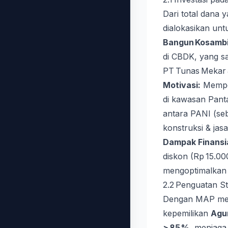
Dari total dana
dialokasikan un
Bangun Kosambi
di CBDK, yang sa
PT Tunas Mekar 
Motivasi:
Memper
di kawasan Pant
antara PANI (seb
konstruksi & jasa
Dampak Finansia
diskon (Rp 15.00
mengoptimalkan 
2.2 Penguatan S
Dengan MAP meng
kepemilikan
Agu
> 85 %
, menjaga 