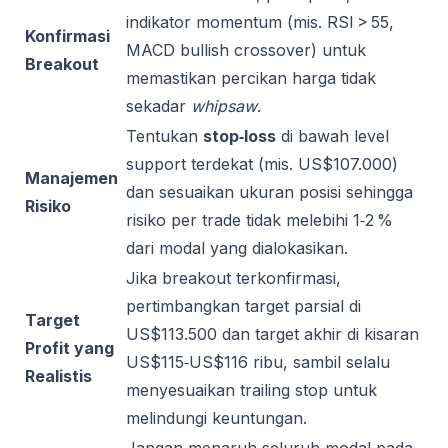
indikator momentum (mis. RSI > 55,
Konfirmasi
MACD bullish crossover) untuk
Breakout
memastikan percikan harga tidak
sekadar
whipsaw
.
Tentukan
stop‑loss
di bawah level
support terdekat (mis. US$107.000)
Manajemen
dan sesuaikan ukuran posisi sehingga
Risiko
risiko per trade tidak melebihi 1‑2 %
dari modal yang dialokasikan.
Jika breakout terkonfirmasi,
pertimbangkan target parsial di
Target
US$113.500 dan target akhir di kisaran
Profit yang
US$115‑US$116 ribu, sambil selalu
Realistis
menyesuaikan trailing stop untuk
melindungi keuntungan.