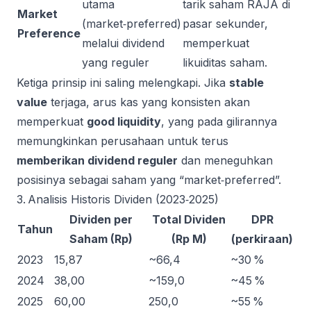
utama
tarik saham RAJA di
Market
(market‑preferred)
pasar sekunder,
Preference
melalui dividend
memperkuat
yang reguler
likuiditas saham.
Ketiga prinsip ini saling melengkapi. Jika
stable
value
terjaga, arus kas yang konsisten akan
memperkuat
good liquidity
, yang pada gilirannya
memungkinkan perusahaan untuk terus
memberikan dividend reguler
dan meneguhkan
posisinya sebagai saham yang “market‑preferred”.
3. Analisis Historis Dividen (2023‑2025)
Dividen per
Total Dividen
DPR
Tahun
Saham (Rp)
(Rp M)
(perkiraan)
2023
15,87
~66,4
~30 %
2024
38,00
~159,0
~45 %
2025
60,00
250,0
~55 %