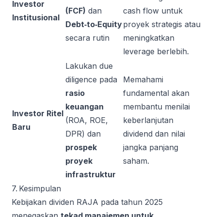
Investor
(FCF)
dan
cash flow untuk
Institusional
Debt‑to‑Equity
proyek strategis atau
secara rutin
meningkatkan
leverage berlebih.
Lakukan due
diligence pada
Memahami
rasio
fundamental akan
keuangan
membantu menilai
Investor Ritel
(ROA, ROE,
keberlanjutan
Baru
DPR) dan
dividend dan nilai
prospek
jangka panjang
proyek
saham.
infrastruktur
7. Kesimpulan
Kebijakan dividen RAJA pada tahun 2025
menegaskan
tekad manajemen untuk