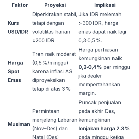
Faktor
Proyeksi
Implikasi
Diperkirakan stabil,
Jika IDR melemah
Kurs
tetapi dengan
> 300 IDR, harga
USD/IDR
volatilitas harian
emas dapat naik lagi
±200 IDR
0,3‑0,5 %.
Harga perhiasan
Tren naik moderat
kemungkinan
naik
Harga
(0,5 %/minggu)
0,2‑0,4 %
per minggu
Spot
karena inflasi AS
jika dealer
Emas
diproyeksikan
mempertahankan
tetap di atas 3 %
margin.
Puncak penjualan
Permintaan
pada akhir Des,
menjelang Lebaran
kemungkinan
Musiman
(Nov–Des) dan
lonjakan harga 2‑3 %
Natal (Des)
pada minggu ketiga