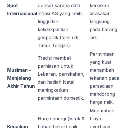
Spot
ounce) karena data
kenaikan
Internasional
inflasi AS yang lebih
dirasakan
tinggi dan
langsung
ketidakpastian
pada barang
geopolitik (tens i di
jadi.
Timur Tengah).
Permintaan
Tradisi membeli
yang kuat
perhiasan untuk
Musiman –
menambah
Lebaran, pernikahan,
Menjelang
tekanan pada
dan hadiah Natal
Akhir Tahun
persediaan,
meningkatkan
mendorong
permintaan domestik.
harga naik.
Menambah
Harga energi (listrik &
biaya
Kenaikan
bahan bakar) naik
overhead