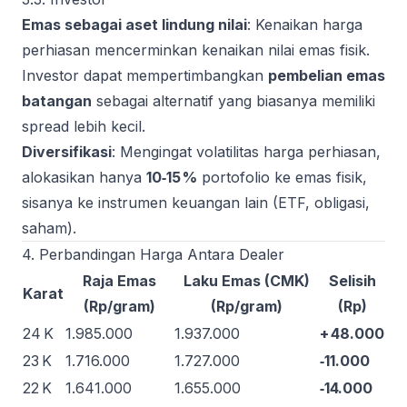
Emas sebagai aset lindung nilai
: Kenaikan harga
perhiasan mencerminkan kenaikan nilai emas fisik.
Investor dapat mempertimbangkan
pembelian emas
batangan
sebagai alternatif yang biasanya memiliki
spread lebih kecil.
Diversifikasi
: Mengingat volatilitas harga perhiasan,
alokasikan hanya
10‑15 %
portofolio ke emas fisik,
sisanya ke instrumen keuangan lain (ETF, obligasi,
saham).
4. Perbandingan Harga Antara Dealer
Raja Emas
Laku Emas (CMK)
Selisih
Karat
(Rp/gram)
(Rp/gram)
(Rp)
24 K
1.985.000
1.937.000
+ 48.000
23 K
1.716.000
1.727.000
‑11.000
22 K
1.641.000
1.655.000
‑14.000