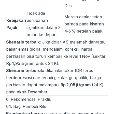
Des.
Tidak ada
Margin dealer tetap
Kebijakan
perubahan
berada pada kisaran
Pajak
signifikan dalam 3
4‑6 % setelah pajak.
bulan ke depan
Skenario terbaik:
Jika dolar AS melemah dan/atau
pasar emas global mengalami koreksi, harga
perhiasan bisa turun kembali ke level 1 Nov (sekitar
Rp 1,95 jt/gram untuk 24 K).
Skenario terburuk:
Jika nilai tukar IDR terus
berdepresiasi dan terjadi gejolak geopolitik, harga
perhiasan dapat melampaui
Rp 2,05 jt/gram
(24 K)
pada akhir Desember.
6. Rekomendasi Praktis
6.1. Bagi Pembeli Ritel
Bandingkan harga
secara real‑time menggunakan