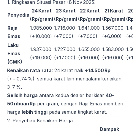
1. Ringkasan Situasi Pasar (8 Nov 2025)
24 Karat
23 Karat
22 Karat
21 Karat
20
Penyedia
(Rp/gram)
(Rp/gram)
(Rp/gram)
(Rp/gram)
(R
Raja
1.985.000
1.716.000
1.641.000
1.567.000
1.
Emas
(+10.000)
(+7.000)
(+7.000)
(+6.000)
(+
Laku
1.937.000
1.727.000
1.655.000
1.583.000
1.
Emas
(+19.000)
(+17.000)
(+16.000)
(+16.000)
(+
(CMK)
Kenaikan rata‑rata
: 24 karat naik
+ 14.500 Rp
(≈ + 0,74 %); semua karat lain mengalami kenaikan
3–7 %.
Selisih harga
antara kedua dealer berkisar
40–
50 ribuan Rp
per gram, dengan Raja Emas memberi
harga
lebih tinggi
pada semua tingkat karat.
2. Penyebab Kenaikan Harga
Dampak