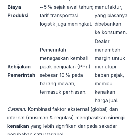
Biaya
~ 5 % sejak awal tahun;
manufaktur,
Produksi
tarif transportasi
yang biasanya
logistik juga meningkat.
dibebankan
ke konsumen.
Dealer
Pemerintah
menambah
menegaskan kembali
margin untuk
Kebijakan
pajak penjualan (PPn)
menutupi
Pemerintah
sebesar 10 % pada
beban pajak,
barang mewah,
memicu
termasuk perhiasan.
kenaikan
harga jual.
Catatan:
Kombinasi faktor eksternal (global) dan
internal (musiman & regulasi) menghasilkan
sinergi
kenaikan
yang lebih signifikan daripada sekadar
perubahan satu variabel.