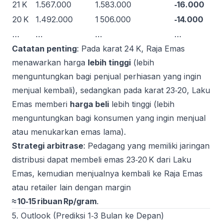
21 K
1.567.000
1.583.000
‑16.000
20 K
1.492.000
1 506.000
‑14.000
…
…
…
…
Catatan penting
: Pada karat 24 K, Raja Emas
menawarkan harga
lebih tinggi
(lebih
menguntungkan bagi penjual perhiasan yang ingin
menjual kembali), sedangkan pada karat 23‑20, Laku
Emas memberi
harga beli
lebih tinggi (lebih
menguntungkan bagi konsumen yang ingin menjual
atau menukarkan emas lama).
Strategi arbitrase
: Pedagang yang memiliki jaringan
distribusi dapat membeli emas 23‑20 K dari Laku
Emas, kemudian menjualnya kembali ke Raja Emas
atau retailer lain dengan margin
≈ 10‑15 ribuan Rp/gram
.
5. Outlook (Prediksi 1‑3 Bulan ke Depan)