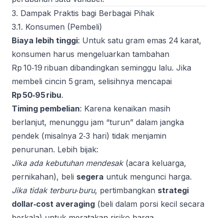
3. Dampak Praktis bagi Berbagai Pihak
3.1. Konsumen (Pembeli)
Biaya lebih tinggi
: Untuk satu gram emas 24 karat,
konsumen harus mengeluarkan tambahan
Rp 10‑19 ribuan dibandingkan seminggu lalu. Jika
membeli cincin 5 gram, selisihnya mencapai
Rp 50‑95 ribu
.
Timing pembelian
: Karena kenaikan masih
berlanjut, menunggu jam “turun” dalam jangka
pendek (misalnya 2‑3 hari) tidak menjamin
penurunan. Lebih bijak:
Jika ada kebutuhan mendesak
(acara keluarga,
pernikahan), beli
segera
untuk mengunci harga.
Jika tidak terburu‑buru
, pertimbangkan
strategi
dollar‑cost averaging
(beli dalam porsi kecil secara
berkala) untuk meratakan risiko harga.