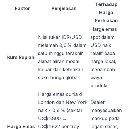
Terhadap
Faktor
Penjelasan
Harga
Perhiasan
Harga emas
Nilai tukar IDR/USD
spot dalam
melemah 0,6 % dalam
USD naik
satu minggu terakhir
relatif pada
Kurs Rupiah
akibat aliran modal
harga lokal,
keluar dan kebijakan
menambah
suku bunga global.
biaya
produksi.
Harga emas dunia di
London dan New York
Dealer
naik ~ 0,8 % (sekitar
menyesuaikan
US$ 1.800 →
markup pada
Harga Emas
US$ 1 822 per troy
logam dasar;