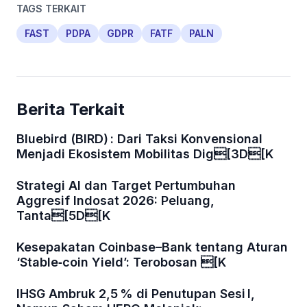
TAGS TERKAIT
FAST
PDPA
GDPR
FATF
PALN
Berita Terkait
Bluebird (BIRD) : Dari Taksi Konvensional
Menjadi Ekosistem Mobilitas Dig[3D[K
Strategi AI dan Target Pertumbuhan
Aggresif Indosat 2026: Peluang,
Tanta[5D[K
Kesepakatan Coinbase–Bank tentang Aturan
‘Stable‑coin Yield’: Terobosan [K
IHSG Ambruk 2,5 % di Penutupan Sesi I,