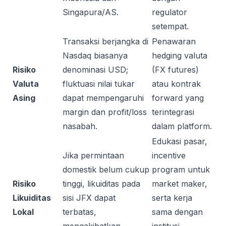
Singapura/AS.
regulator
setempat.
Transaksi berjangka di
Penawaran
Nasdaq biasanya
hedging valuta
Risiko
denominasi USD;
(FX futures)
Valuta
fluktuasi nilai tukar
atau kontrak
Asing
dapat mempengaruhi
forward yang
margin dan profit/loss
terintegrasi
nasabah.
dalam platform.
Edukasi pasar,
Jika permintaan
incentive
domestik belum cukup
program untuk
Risiko
tinggi, likuiditas pada
market maker,
Likuiditas
sisi JFX dapat
serta kerja
Lokal
terbatas,
sama dengan