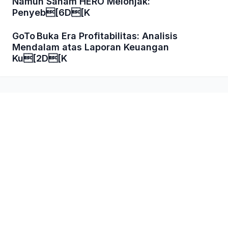
Namun Saham HERO Melonjak:
Penyeb[6D[K
GoTo Buka Era Profitabilitas: Analisis
Mendalam atas Laporan Keuangan
Ku[2D[K