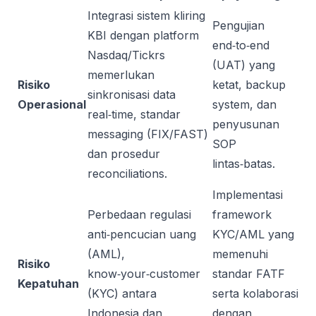
Integrasi sistem kliring
Pengujian
KBI dengan platform
end‑to‑end
Nasdaq/Tickrs
(UAT) yang
memerlukan
Risiko
ketat, backup
sinkronisasi data
Operasional
system, dan
real‑time, standar
penyusunan
messaging (FIX/FAST)
SOP
dan prosedur
lintas‑batas.
reconciliations.
Implementasi
Perbedaan regulasi
framework
anti‑pencucian uang
KYC/AML yang
(AML),
memenuhi
Risiko
know‑your‑customer
standar FATF
Kepatuhan
(KYC) antara
serta kolaborasi
Indonesia dan
dengan