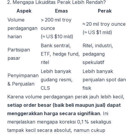
2. Mengapa Likuiditas Perak Lebih Rendah?
Aspek
Emas
Perak
Volume
> 200 mil troy
≈ 20 mil troy ounce
perdagangan
ounce
(≈ US $1 mld)
harian
(≈ US $10 mld)
Bank sentral,
Ritel, industri,
Partisipan
ETF, hedge fund,
pedagang
pasar
ritel
spekulatif
Lebih banyak
Lebih banyak
Penyimpanan
gudang resmi,
penjualan spot dan
& Penjualan
CLS
fisik
Karena volume perdagangan perak jauh lebih kecil,
setiap order besar (baik beli maupun jual) dapat
menggerakkan harga secara signifikan
. Ini
menjelaskan mengapa koreksi 0,1 % sekaligus
tampak kecil secara absolut, namun cukup