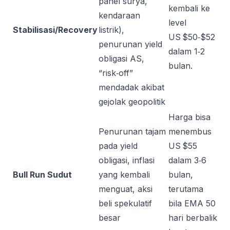
panel surya,
kembali ke
kendaraan
level
Stabilisasi/Recovery
listrik),
US $50‑$52
penurunan yield
dalam 1‑2
obligasi AS,
bulan.
“risk‑off”
mendadak akibat
gejolak geopolitik
Harga bisa
Penurunan tajam
menembus
pada yield
US $55
obligasi, inflasi
dalam 3‑6
Bull Run Sudut
yang kembali
bulan,
menguat, aksi
terutama
beli spekulatif
bila EMA 50
besar
hari berbalik