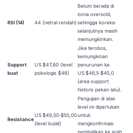
Belum berada di
zona oversold,
RSI (14)
44 (netral‑rendah)
sehingga koreksi
selanjutnya masih
memungkinkan.
Jika terobos,
kemungkinan
Support
US $47,80 (level
penurunan ke
kuat
psikologis $48)
US $46,5‑$45,0
(area support
historis pekan lalu).
Pengujian di atas
level ini diperlukan
US $49,50‑$50,00
untuk
Resistance
(level bulat)
mengkonfirmasi
pembalikan ke arah