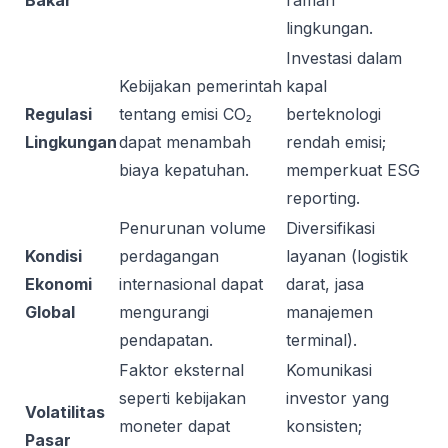
Bakar
ramah
lingkungan.
Investasi dalam
Kebijakan pemerintah
kapal
Regulasi
tentang emisi CO₂
berteknologi
Lingkungan
dapat menambah
rendah emisi;
biaya kepatuhan.
memperkuat ESG
reporting.
Penurunan volume
Diversifikasi
Kondisi
perdagangan
layanan (logistik
Ekonomi
internasional dapat
darat, jasa
Global
mengurangi
manajemen
pendapatan.
terminal).
Faktor eksternal
Komunikasi
seperti kebijakan
investor yang
Volatilitas
moneter dapat
konsisten;
Pasar