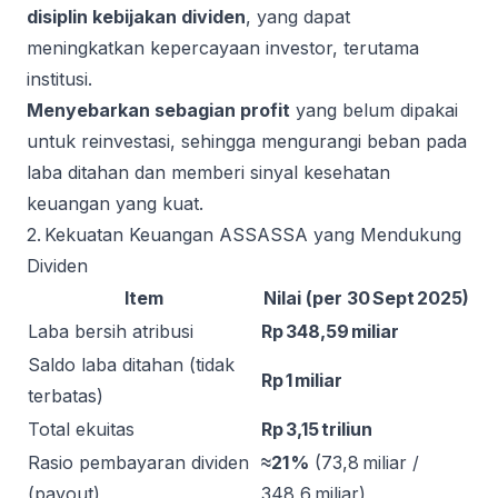
disiplin kebijakan dividen
, yang dapat
meningkatkan kepercayaan investor, terutama
institusi.
Menyebarkan sebagian profit
yang belum dipakai
untuk reinvestasi, sehingga mengurangi beban pada
laba ditahan dan memberi sinyal kesehatan
keuangan yang kuat.
2. Kekuatan Keuangan ASSASSA yang Mendukung
Dividen
Item
Nilai (per 30 Sept 2025)
Laba bersih atribusi
Rp 348,59 miliar
Saldo laba ditahan (tidak
Rp 1 miliar
terbatas)
Total ekuitas
Rp 3,15 triliun
Rasio pembayaran dividen
≈21 %
(73,8 miliar /
(payout)
348,6 miliar)