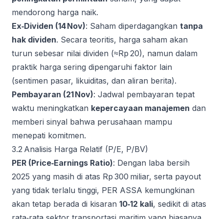
mendorong harga naik.
Ex‑Dividen (14 Nov)
: Saham diperdagangkan
tanpa
hak dividen
. Secara teoritis, harga saham akan
turun sebesar nilai dividen (≈Rp 20), namun dalam
praktik harga sering dipengaruhi faktor lain
(sentimen pasar, likuiditas, dan aliran berita).
Pembayaran (21 Nov)
: Jadwal pembayaran tepat
waktu meningkatkan
kepercayaan manajemen
dan
memberi sinyal bahwa perusahaan mampu
menepati komitmen.
3.2 Analisis Harga Relatif (P/E, P/BV)
PER (Price‑Earnings Ratio)
: Dengan laba bersih
2025 yang masih di atas Rp 300 miliar, serta payout
yang tidak terlalu tinggi, PER ASSA kemungkinan
akan tetap berada di kisaran
10‑12 kali
, sedikit di atas
rata‑rata sektor transportasi maritim yang biasanya