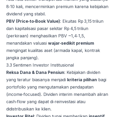
8‑10 kali, mencerminkan premium karena kebijakan
dividend yang stabil.
PBV (Price‑to‑Book Value)
: Ekuitas Rp 3,15 triliun
dan kapitalisasi pasar sekitar Rp 4,5 triliun
(perkiraan) menghasilkan PBV ~1,4‑1,5,
menandakan valuasi
wajar‑sedikit premium
mengingat kualitas aset (armada kapal, kontrak
jangka panjang).
3.3 Sentimen Investor Institusional
Reksa Dana & Dana Pensiun
: Kebijakan dividen
yang teratur biasanya menjadi
kriteria pilihan
bagi
portofolio yang mengutamakan pendapatan
(income‑focused). Dividen interim menambah aliran
cash‑flow yang dapat di‑reinvestasi atau
didistribusikan ke klien.
Investor Ritel
: Dividen tunai memberikan
insentif