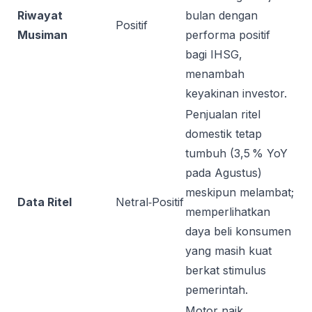
Riwayat
bulan dengan
Positif
Musiman
performa positif
bagi IHSG,
menambah
keyakinan investor.
Penjualan ritel
domestik tetap
tumbuh (3,5 % YoY
pada Agustus)
meskipun melambat;
Data Ritel
Netral‑Positif
memperlihatkan
daya beli konsumen
yang masih kuat
berkat stimulus
pemerintah.
Motor naik