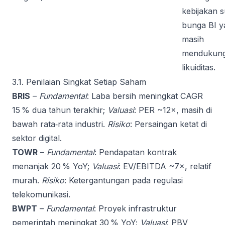
kebijakan 
bunga BI y
masih
mendukun
likuiditas.
3.1. Penilaian Singkat Setiap Saham
BRIS
–
Fundamental
: Laba bersih meningkat CAGR
15 % dua tahun terakhir;
Valuasi
: PER ~12×, masih di
bawah rata‑rata industri.
Risiko
: Persaingan ketat di
sektor digital.
TOWR
–
Fundamental
: Pendapatan kontrak
menanjak 20 % YoY;
Valuasi
: EV/EBITDA ~7×, relatif
murah.
Risiko
: Ketergantungan pada regulasi
telekomunikasi.
BWPT
–
Fundamental
: Proyek infrastruktur
pemerintah meningkat 30 % YoY;
Valuasi
: PBV