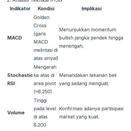
2. Analisis Teknikal IHSG
Indikator
Kondisi
Implikasi
Golden
Cross
Menunjukkan momentum
(garis
MACD
bullish jangka pendek hingga
MACD
menengah.
melintasi di
atas sinyal)
Mengarah
Stochastic
ke atas di
Menandakan tekanan beli
RSI
area pivot
yang sedang menguat.
(≈8.250)
Tinggi
pada level
Konfirmasi adanya partisipasi
Volume
di atas
market yang kuat.
8.200