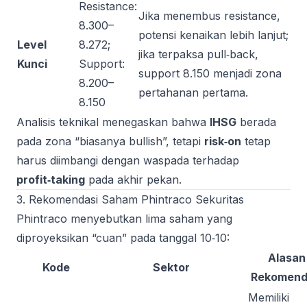
Resistance:
Jika menembus resistance,
8.300–
potensi kenaikan lebih lanjut;
Level
8.272;
jika terpaksa pull‑back,
Kunci
Support:
support 8.150 menjadi zona
8.200–
pertahanan pertama.
8.150
Analisis teknikal menegaskan bahwa
IHSG
berada
pada zona “biasanya bullish”, tetapi
risk‑on
tetap
harus diimbangi dengan waspada terhadap
profit‑taking
pada akhir pekan.
3. Rekomendasi Saham Phintraco Sekuritas
Phintraco menyebutkan lima saham yang
diproyeksikan “cuan” pada tanggal 10‑10:
Alasan
Kode
Sektor
Rekomend
Memiliki