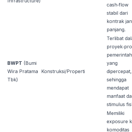
Infrastructure)
cash‑flow
stabil dari
kontrak ja
panjang.
Terlibat da
proyek‑pr
pemerintah
BWPT
(Bumi
yang
Wira Pratama
Konstruksi/Properti
dipercepat,
Tbk)
sehingga
mendapat
manfaat da
stimulus fis
Memiliki
exposure 
komoditas