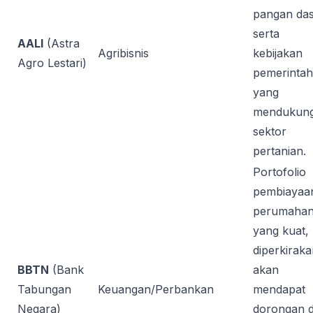
pangan das
serta
AALI
(Astra
Agribisnis
kebijakan
Agro Lestari)
pemerintah
yang
mendukun
sektor
pertanian.
Portofolio
pembiayaa
perumaha
yang kuat,
diperkirak
BBTN
(Bank
akan
Tabungan
Keuangan/Perbankan
mendapat
Negara)
dorongan d