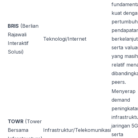
fundament
kuat denga
pertumbuh
BRIS
(Berlian
pendapata
Rajawali
Teknologi/Internet
berkelanjut
Interaktif
serta valua
Solusi)
yang masih
relatif men
dibandingk
peers.
Menyerap
demand
peningkata
infrastrukt
TOWR
(Tower
jaringan 5G
Bersama
Infrastruktur/Telekomunikasi
serta