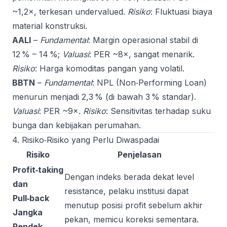
~1,2×, terkesan undervalued.
Risiko
: Fluktuasi biaya
material konstruksi.
AALI
–
Fundamental
: Margin operasional stabil di
12 % – 14 %;
Valuasi
: PER ~8×, sangat menarik.
Risiko
: Harga komoditas pangan yang volatil.
BBTN
–
Fundamental
: NPL (Non‑Performing Loan)
menurun menjadi 2,3 % (di bawah 3 % standar).
Valuasi
: PER ~9×.
Risiko
: Sensitivitas terhadap suku
bunga dan kebijakan perumahan.
4. Risiko‑Risiko yang Perlu Diwaspadai
Risiko
Penjelasan
Profit‑taking
Dengan indeks berada dekat level
dan
resistance, pelaku institusi dapat
Pull‑back
menutup posisi profit sebelum akhir
Jangka
pekan, memicu koreksi sementara.
Pendek