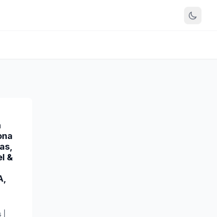
n
ona
as,
el &
A,
 |