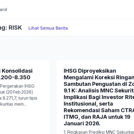
ard
ag: RISK
Lihat Semua Berita
i Konsolidasi
IHSG Diproyeksikan
8.200-8.350
Mengalami Koreksi Ringa
Sambutan Penguatan di Z
- Pergerakan IHSG:
9.1 K: Analisis MNC Sekurit
at (20 Feb 2026)
Implikasi Bagi Investor Rit
8.271,7, turun tipis
Institusional, serta
kuritas mem...
Rekomendasi Saham CTR
ITMG, dan RAJA untuk 19
Januari 2026.
1. Ringkasan Prediksi MNC Sekuritas