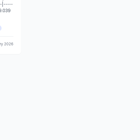
-|-----
 9.039
ry 2026