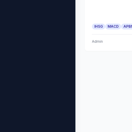
IHSG
MACD
APB
Admin