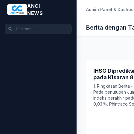
ANCI
Admin Panel & Dashbo
NEWS
Berita dengan T
IHSG Diprediks
pada Kisaran 
1. Ringkasan Berita 
Pada penutupan Jum
indeks berakhir pada 
0,03 %. Phintraco Se