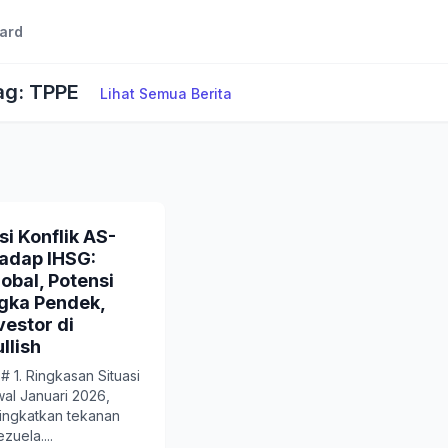
ard
ag: TPPE
Lihat Semua Berita
i Konflik AS-
adap IHSG:
lobal, Potensi
gka Pendek,
vestor di
llish
 1. Ringkasan Situasi
wal Januari 2026,
ingkatkan tekanan
zuela....