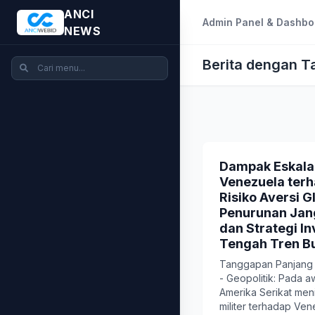
ANCI
Admin Panel & Dashbo
NEWS
Berita dengan T
Dampak Eskalas
Venezuela terh
Risiko Aversi G
Penurunan Jan
dan Strategi In
Tengah Tren Bu
Tanggapan Panjang #
- Geopolitik: Pada a
Amerika Serikat men
militer terhadap Vene