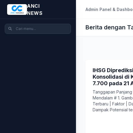
ANCI
Admin Panel & Dashbo
NEWS
Berita dengan T
IHSG Diprediks
Konsolidasi di 
7.700 pada 21 A
Tanggapan Panjang d
Mendalam # 1. Gamb
Terbaru | Faktor | 
Dampak Potensial ter