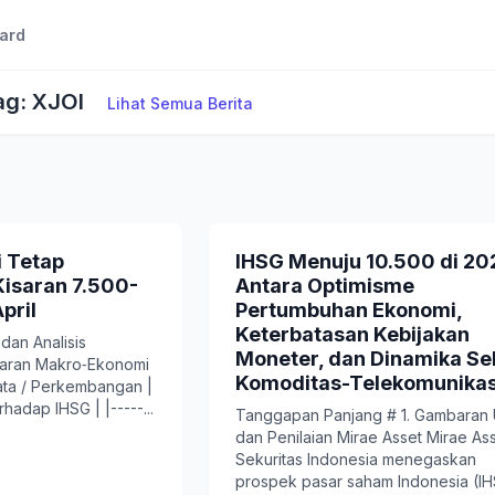
ard
ag: XJOI
Lihat Semua Berita
i Tetap
IHSG Menuju 10.500 di 20
Kisaran 7.500-
Antara Optimisme
pril
Pertumbuhan Ekonomi,
Keterbatasan Kebijakan
an Analisis
Moneter, dan Dinamika Se
aran Makro‑Ekonomi
Komoditas-Telekomunikas
Data / Perkembangan |
hadap IHSG | |-----...
Tanggapan Panjang # 1. Gambara
dan Penilaian Mirae Asset Mirae As
Sekuritas Indonesia menegaskan
prospek pasar saham Indonesia (I