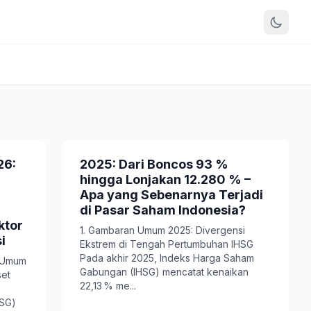
26:
2025: Dari Boncos 93 %
hingga Lonjakan 12.280 % –
Apa yang Sebenarnya Terjadi
di Pasar Saham Indonesia?
ktor
1. Gambaran Umum 2025: Divergensi
i
Ekstrem di Tengah Pertumbuhan IHSG
Pada akhir 2025, Indeks Harga Saham
n Umum
Gabungan (IHSG) mencatat kenaikan
set
22,13 % me...
HSG)