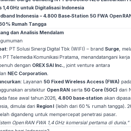
1,4 GHz untuk Digitalisasi Indonesia
dband Indonesia – 4.800 Base‑Station 5G FWA Open RA
 60 % Rumah Tangga
ang dan Analisis Mendalam
engumuman
bat
: PT Solusi Sinergi Digital Tbk (WIFI) – brand
Surge
, mel
 PT Telemedia Komunikasi Pratama, menandatangani kerja
 penuh dengan
OREX SAI Inc.
, joint venture antara
dan
NEC Corporation
.
luncurkan
: Layanan
5G Fixed Wireless Access (FWA)
pad
nggunakan arsitektur
Open RAN
serta
5G Core (5GC)
dari 
ada fase awal tahun 2026,
4.800 base‑station
akan dipasa
sia, dimulai dari
Region I
(lebih dari 60 % rumah tangga). 2
l telah digandeng untuk mempercepat penetrasi pasar.
istem Open RAN FWA 1,4 GHz komersial pertama di dunia.”