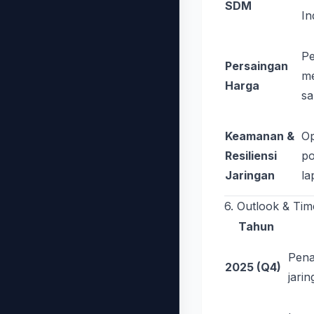
SDM
In
Pe
Persaingan
me
Harga
sa
Keamanan &
O
Resiliensi
po
Jaringan
la
6. Outlook & Tim
Tahun
Pena
2025 (Q4)
jari