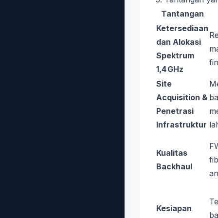
Tantangan
Ketersediaan
R
dan Alokasi
ma
Spektrum
fin
1,4 GHz
Site
M
Acquisition &
ba
Penetrasi
me
Infrastruktur
la
F
Kualitas
fi
Backhaul
an
Te
Kesiapan
ba