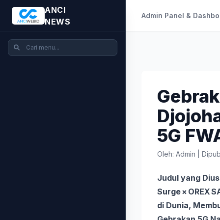
ANCI
Admin Panel & Dashbo
NEWS
Gebrak
Djojoh
5G FW
Oleh: Admin
|
Dipub
Judul yang Dius
Surge × OREX SA
di Dunia, Membu
Gebrakan 5G N