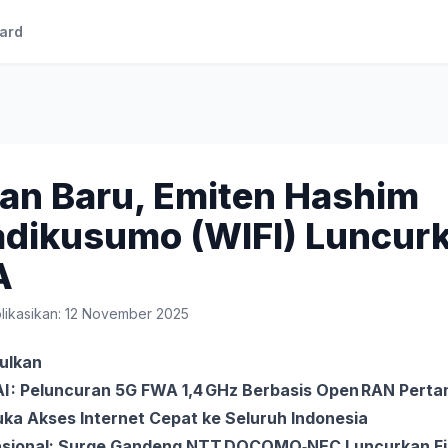
ard
an Baru, Emiten Hashim
adikusumo (WIFI) Luncur
A
likasikan: 12 November 2025
ulkan
I : Peluncuran 5G FWA 1,4 GHz Berbasis Open RAN Pert
ka Akses Internet Cepat ke Seluruh Indonesia
asional: Surge Gandeng NTT DOCOMO‑NEC Luncurkan F