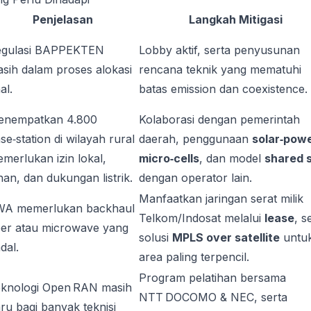
Penjelasan
Langkah Mitigasi
egulasi BAPPEKTEN
Lobby aktif, serta penyusunan
sih dalam proses alokasi
rencana teknik yang mematuhi
al.
batas emission dan coexistence.
enempatkan 4.800
Kolaborasi dengan pemerintah
se‑station di wilayah rural
daerah, penggunaan
solar‑pow
merlukan izin lokal,
micro‑cells
, dan model
shared s
han, dan dukungan listrik.
dengan operator lain.
Manfaatkan jaringan serat milik
WA memerlukan backhaul
Telkom/Indosat melalui
lease
, s
ber atau microwave yang
solusi
MPLS over satellite
untu
dal.
area paling terpencil.
Program pelatihan bersama
knologi Open RAN masih
NTT DOCOMO & NEC, serta
ru bagi banyak teknisi