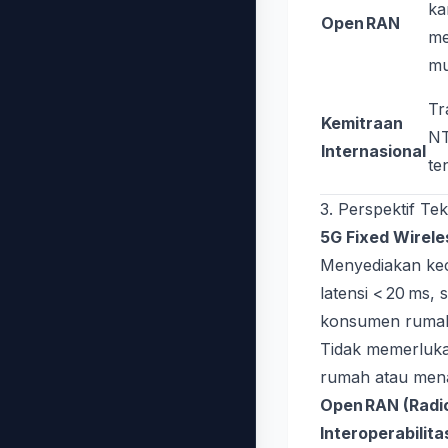
ka
Open RAN
me
mu
Tr
Kemitraan
NT
Internasional
te
3. Perspektif T
5G Fixed Wirel
Menyediakan ke
latensi < 20 ms,
konsumen rumah
Tidak memerlukan
rumah atau mena
Open RAN (Radi
Interoperabilita