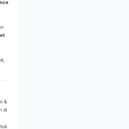
ence
an
et
nd,
m &
n di
ntuk