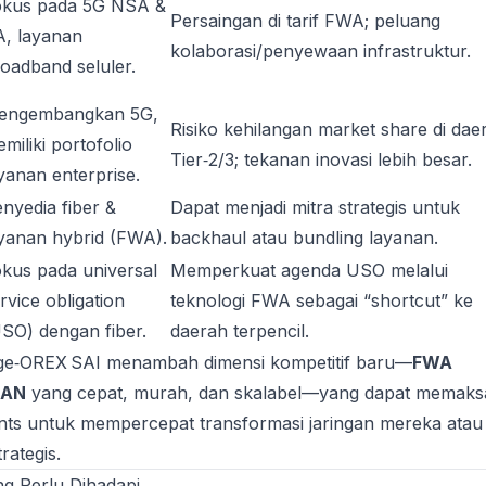
okus pada 5G NSA &
Persaingan di tarif FWA; peluang
, layanan
kolaborasi/penyewaan infrastruktur.
oadband seluler.
engembangkan 5G,
Risiko kehilangan market share di dae
miliki portofolio
Tier‑2/3; tekanan inovasi lebih besar.
yanan enterprise.
nyedia fiber &
Dapat menjadi mitra strategis untuk
yanan hybrid (FWA).
backhaul atau bundling layanan.
kus pada universal
Memperkuat agenda USO melalui
rvice obligation
teknologi FWA sebagai “shortcut” ke
SO) dengan fiber.
daerah terpencil.
rge‑OREX SAI menambah dimensi kompetitif baru—
FWA
RAN
yang cepat, murah, dan skalabel—yang dapat memaks
ts untuk mempercepat transformasi jaringan mereka atau
rategis.
ng Perlu Dihadapi