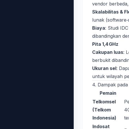
vendor berbeda
Skalabilitas & Fl
lunak (software
Biaya
: Studi I
dibandingkan den
Pita 1,4 GHz
Cakupan luas
: 
berbukit diband
Ukuran sel
: Dap
untuk wilayah p
4. Dampak pada 
Pemain
Telkomsel
Pe
(Telkom
4G
Indonesia)
te
Indosat