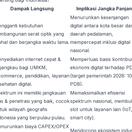
enting bagi Indonesia?
Dampak Langsung
Implikasi Jangka Panja
Menurunkan kesenjangan
ngganti kebutuhan
digital antara kota besar da
mbangunan serat optik yang
daerah pedalaman,
hal dan berjangka waktu lama.
mempercepat inklusi digital
nasional.
nyediakan internet cepat &
Memperluas basis kontribus
rjangkau bagi UMKM,
ekonomi digital terhadap P
commerce, pendidikan, layanan
(target pemerintah 2028: 1
sehatan digital.
PDB).
ektrum ini memiliki jangkauan
Memaksimalkan efisiensi
as & penetrasi yang baik, cocok
spektrum nasional, membu
tuk wilayah geografis
slot untuk layanan lain (IoT
donesia yang berpulau-pulau.
smart city).
nurunkan biaya CAPEX/OPEX
Mendorong ekosistem indus