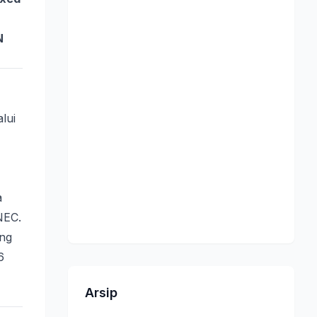
N
alui
a
NEC.
ng
6
Arsip