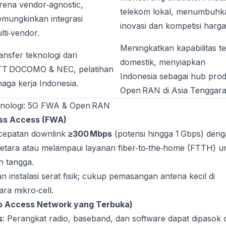
rena vendor‑agnostic,
telekom lokal, menumbuhk
mungkinkan integrasi
inovasi dan kompetisi harga
lti‑vendor.
Meningkatkan kapabilitas te
ansfer teknologi dari
domestik, menyiapkan
T DOCOMO & NEC, pelatihan
Indonesia sebagai hub prod
naga kerja Indonesia.
Open RAN di Asia Tenggara
eknologi: 5G FWA & Open RAN
ess Access (FWA)
cepatan downlink
≥300 Mbps
(potensi hingga 1 Gbps) den
 setara atau melampaui layanan fiber‑to‑the‑home (FTTH) u
 tangga.
 instalasi serat fisik; cukup pemasangan antena kecil di
ra mikro‑cell.
o Access Network yang Terbuka)
s
: Perangkat radio, baseband, dan software dapat dipasok 