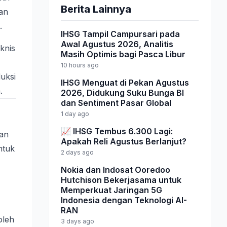
Berita Lainnya
an
.
IHSG Tampil Campursari pada
Awal Agustus 2026, Analitis
knis
Masih Optimis bagi Pasca Libur
10 hours ago
uksi
IHSG Menguat di Pekan Agustus
.
2026, Didukung Suku Bunga BI
dan Sentiment Pasar Global
1 day ago
📈 IHSG Tembus 6.300 Lagi:
gan
Apakah Reli Agustus Berlanjut?
ntuk
2 days ago
Nokia dan Indosat Ooredoo
Hutchison Bekerjasama untuk
Memperkuat Jaringan 5G
Indonesia dengan Teknologi AI-
RAN
oleh
3 days ago