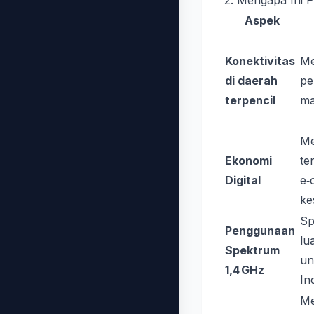
2. Mengapa Ini P
Aspek
Konektivitas
Me
di daerah
pe
terpencil
ma
Me
Ekonomi
te
Digital
e‑
ke
Sp
Penggunaan
lu
Spektrum
un
1,4 GHz
In
Me