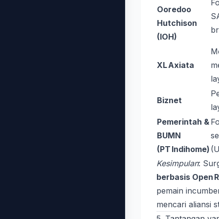
F
Ooredoo
SA
Hutchison
br
(IOH)
M
XL Axiata
me
la
Pe
Biznet
la
Pemerintah &
Fo
BUMN
se
(PT Indihome)
(U
Kesimpulan
: Su
berbasis Open 
pemain incumben
mencari aliansi st
5. Tantangan ya