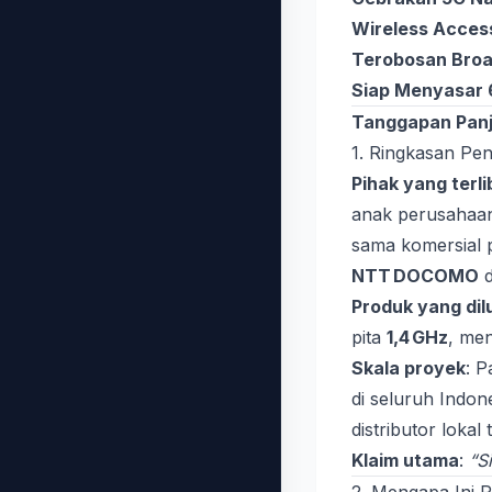
Wireless Access 
Terobosan Broa
Siap Menyasar
Tanggapan Panj
1. Ringkasan P
Pihak yang terli
anak perusahaan
sama komersial
NTT DOCOMO
Produk yang di
pita
1,4 GHz
, me
Skala proyek
: P
di seluruh Indone
distributor loka
Klaim utama
:
“S