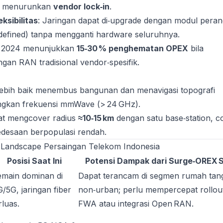
, menurunkan
vendor lock‑in
.
eksibilitas
: Jaringan dapat di‑upgrade dengan modul peran
‑defined) tanpa mengganti hardware seluruhnya.
DC 2024 menunjukkan
15‑30 % penghematan OPEX
bila
gan RAN tradisional vendor‑spesifik.
Lebih baik menembus bangunan dan menavigasi topografi
ingkan frekuensi mmWave (> 24 GHz).
at mengcover radius
≈10‑15 km
dengan satu base‑station, c
edesaan berpopulasi rendah.
Landscape Persaingan Telekom Indonesia
Posisi Saat Ini
Potensi Dampak dari Surge‑OREX 
main dominan di
Dapat terancam di segmen rumah tan
/5G, jaringan fiber
non‑urban; perlu mempercepat rollou
rluas.
FWA atau integrasi Open RAN.