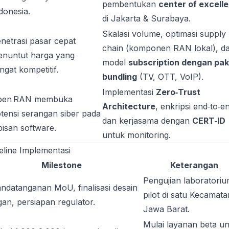
pembentukan
center of excell
donesia.
di Jakarta & Surabaya.
Skalasi volume, optimasi supply
netrasi pasar cepat
chain (komponen RAN lokal), d
nuntut harga yang
model
subscription dengan pak
ngat kompetitif.
bundling
(TV, OTT, VoIP).
Implementasi
Zero‑Trust
pen RAN membuka
Architecture
, enkripsi end‑to‑e
tensi serangan siber pada
dan kerjasama dengan
CERT‑ID
pisan software.
untuk monitoring.
eline Implementasi
Milestone
Keterangan
Pengujian laboratoriu
ndatanganan MoU, finalisasi desain
pilot di satu Kecamata
ngan, persiapan regulator.
Jawa Barat.
Mulai layanan beta u