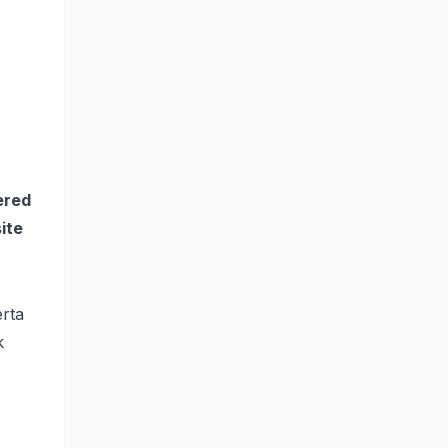
ered
ite
erta
k